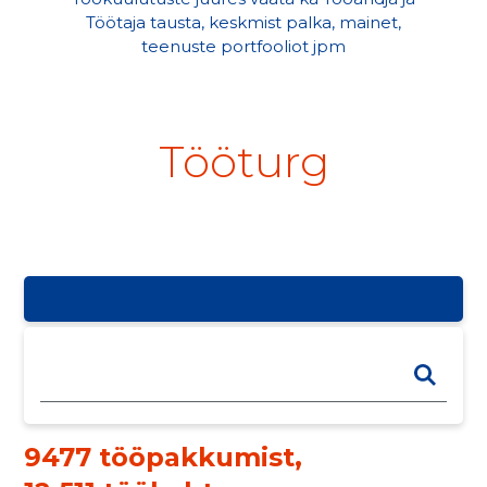
Töötaja tausta, keskmist palka, mainet,
teenuste portfooliot jpm
Tööturg
9477 tööpakkumist
,