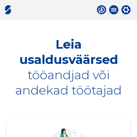
Leia
usaldusväärsed
tööandjad või
andekad töötajad