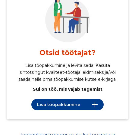
Otsid töötajat?
Lisa tööpakkumine ja levita seda. Kasuta
sihtotsingut kvaliteet-töötaja leidmiseks ja/või
saada neile oma tööpakkumise kutse e-kirjaga.
Sul on töö, mis vajab tegemist
Lisa tööpakkumine
Töökuulutuste juures vaata ka Tööandja ja