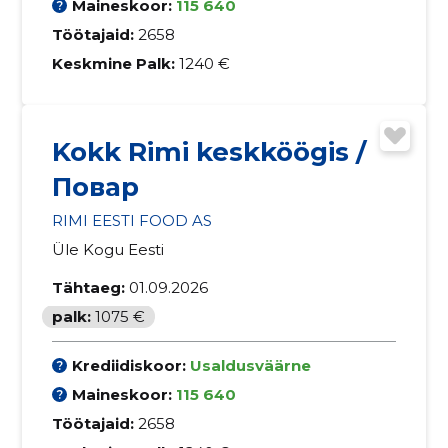
Maineskoor:
115 640
Töötajaid:
2658
Keskmine Palk:
1240 €
Kokk Rimi keskköögis /
Повар
RIMI EESTI FOOD AS
Üle Kogu Eesti
Tähtaeg:
01.09.2026
palk:
1075 €
Krediidiskoor:
Usaldusväärne
Maineskoor:
115 640
Töötajaid:
2658