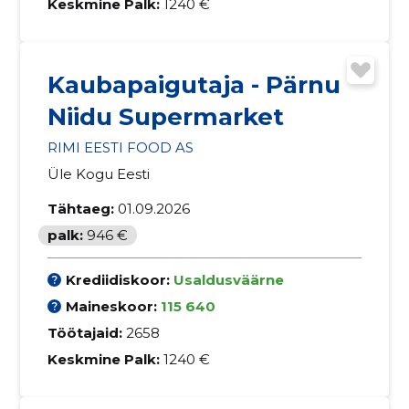
Keskmine Palk:
1240 €
Kaubapaigutaja - Pärnu
Niidu Supermarket
RIMI EESTI FOOD AS
Üle Kogu Eesti
Tähtaeg:
01.09.2026
palk:
946 €
Krediidiskoor:
Usaldusväärne
Maineskoor:
115 640
Töötajaid:
2658
Keskmine Palk:
1240 €