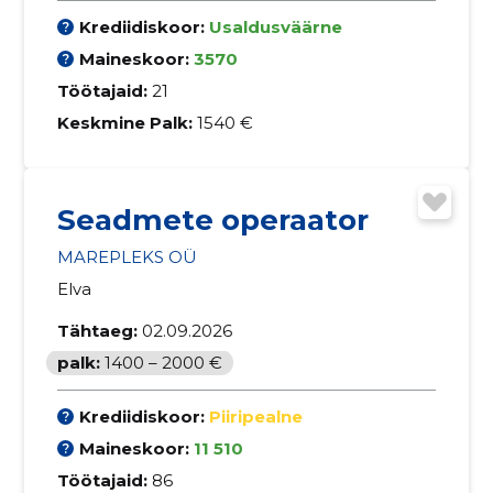
Krediidiskoor:
Usaldusväärne
Maineskoor:
3570
Töötajaid:
21
Keskmine Palk:
1540 €
Seadmete operaator
MAREPLEKS OÜ
Elva
Tähtaeg:
02.09.2026
palk:
1400 – 2000 €
Krediidiskoor:
Piiripealne
Maineskoor:
11 510
Töötajaid:
86