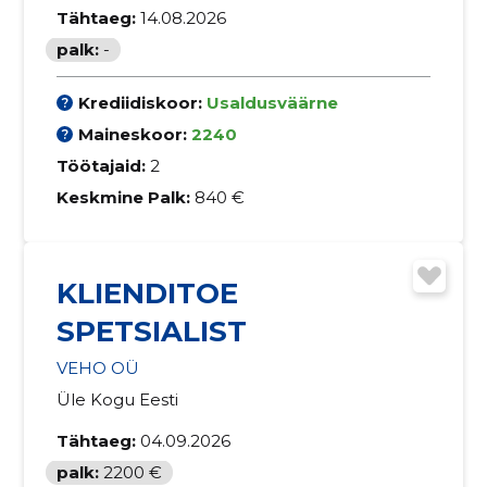
Tähtaeg:
14.08.2026
palk:
-
Krediidiskoor:
Usaldusväärne
Maineskoor:
2240
Töötajaid:
2
Keskmine Palk:
840 €
KLIENDITOE
SPETSIALIST
VEHO OÜ
Üle Kogu Eesti
Tähtaeg:
04.09.2026
palk:
2200 €