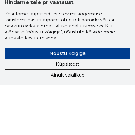
Hindame teie privaatsust
Kasutame küpsiseid teie sirvimiskogemuse
täiustamiseks, isikupärastatud reklaamide või sisu
pakkumiseks ja oma liikluse analüüsimiseks. Kui
klõpsate "nõustu kõigiga", nõustute kõikide meie
küpsiste kasutamisega.
Nõustu kõigiga
Küpsistest
Ainult vajalikud
Storybook
Chrome laiendus