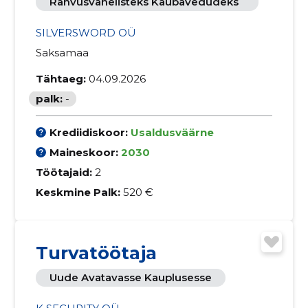
Rahvusvahelisteks Kaubavedudeks
SILVERSWORD OÜ
Saksamaa
Tähtaeg:
04.09.2026
palk:
-
Krediidiskoor:
Usaldusväärne
Maineskoor:
2030
Töötajaid:
2
Keskmine Palk:
520 €
Turvatöötaja
Uude Avatavasse Kauplusesse