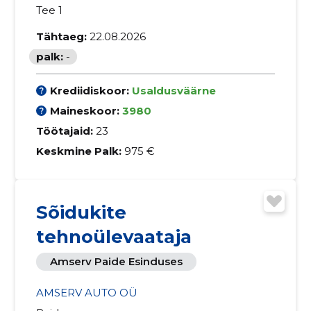
Tee 1
Tähtaeg:
22.08.2026
palk:
-
Krediidiskoor:
Usaldusväärne
Maineskoor:
3980
Töötajaid:
23
Keskmine Palk:
975 €
Sõidukite
tehnoülevaataja
Amserv Paide Esinduses
AMSERV AUTO OÜ