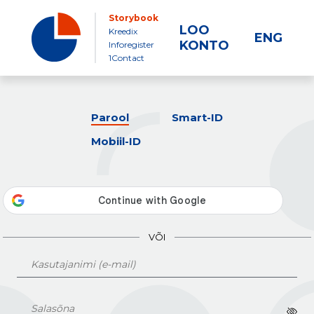
Storybook
LOO
Kreedix
ENG
KONTO
Inforegister
1Contact
Parool
Smart-ID
Mobiil-ID
VÕI