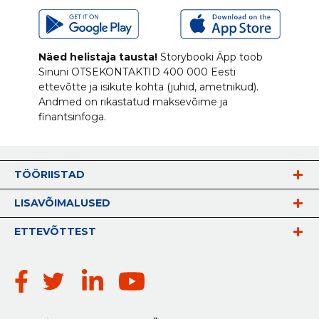
Näed helistaja tausta!
Storybooki Äpp toob
Sinuni
OTSEKONTAKTID
400 000 Eesti
ettevõtte ja isikute kohta (juhid, ametnikud).
Andmed on rikastatud maksevõime ja
finantsinfoga.
TÖÖRIISTAD
LISAVÕIMALUSED
ETTEVÕTTEST