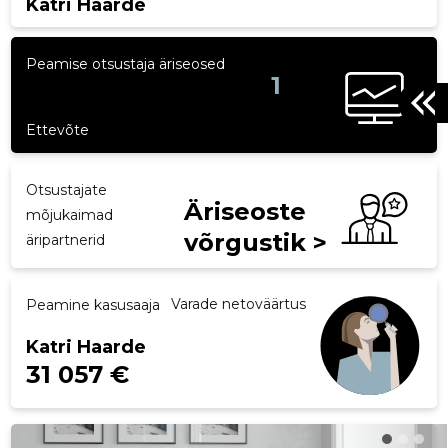
Katri Haarde
p
Peamise otsustaja äriseosed
1
Katri Haarde
Ettevõte
Otsustajate
Äriseoste
mõjukaimad
võrgustik >
äripartnerid
Varade netoväärtus
Peamine kasusaaja
Katri Haarde
31 057 €