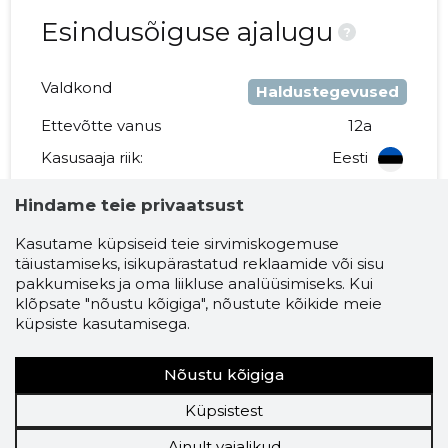
Esindusõiguse ajalugu
?
Valdkond
Haldustegevused
Ettevõtte vanus
12a
Kasusaaja riik:
Eesti
Hindame teie privaatsust
Katri Haarde
Kasutame küpsiseid teie sirvimiskogemuse
24.01.2014 - ...
täiustamiseks, isikupärastatud reklaamide või sisu
pakkumiseks ja oma liikluse analüüsimiseks. Kui
2014
2016
2017
2019
2021
2023
2024
2026
klõpsate "nõustu kõigiga", nõustute kõikide meie
küpsiste kasutamisega.
Nõustu kõigiga
KAAK OÜ
Küpsistest
Omanikud
?
Ainult vajalikud