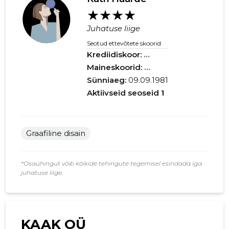
★★★★
Juhatuse liige
Seotud ettevõtete skoorid
Krediidiskoor:
...
Maineskoorid:
...
Sünniaeg:
09.09.1981
Aktiivseid seoseid
1
Graafiline disain
*Osaühingut võib kõikide tehingute tegemisel esindada iga
juhatuse liige.
KAAK OÜ