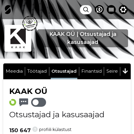
KAAK OÜ | Otsustajad ja
kasusaajad
Meedia
Töötajad
Otsustajad
Finantsid
Seire
KAAK OÜ
Otsustajad ja kasusaajad
?
profiili külastust
150 647