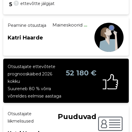
?
ettevõtte jälgijat
5
Maineskoorid
...
Peamine otsustaja
22
Katri Haarde
Otsustajate ettevõtete
52 180 €
prognooskäibed 2026
kokku
Suureneb 80 % võrra
võrreldes eelmise aastaga
Otsustajate
Puuduvad
liikmelisused