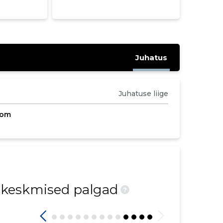
Juhatus
Juhatuse liige
com
d keskmised palgad
?