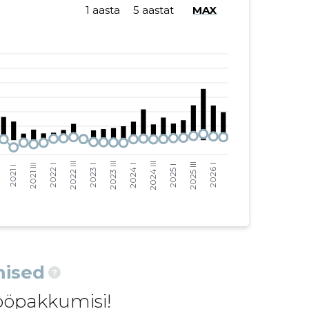
1 aasta
5 aastat
MAX
3392 €
609 €
2116 €
380 €
1547 €
278 €
1408 €
-550 €
2187 €
-854 €
1358 €
-530 €
3877 €
-1513 €
4823 €
182 €
1210 €
46 €
ised
?
5599 €
211 €
ööpakkumisi!