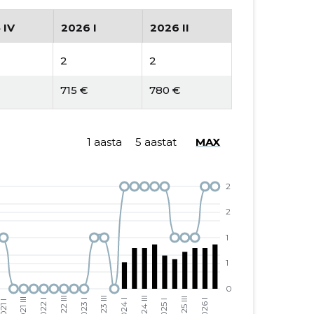
 IV
2026 I
2026 II
2
2
715 €
780 €
1 aasta
5 aastat
MAX