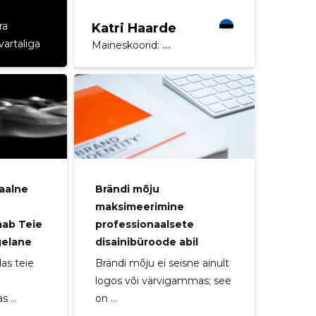
ra
Katri Haarde
vartaliga
Maineskoorid:
...
aalne
Brändi mõju
maksimeerimine
aab Teie
professionaalsete
gelane
disainibüroode abil
as teie
Brändi mõju ei seisne ainult
logos või värvigammas; see
 ...
on ...