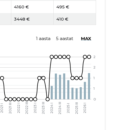
4160 €
495 €
3448 €
410 €
4705 €
229 €
1 aasta
5 aastat
MAX
3282 €
160 €
6418 €
313 €
3844 €
187 €
2891 €
-561 €
2513 €
-488 €
2320 €
-450 €
2032 €
-394 €
1187 €
213 €