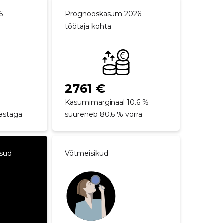
6
Prognooskasum 2026
töötaja kohta
2761 €
Kasumimarginaal 10.6 %
aastaga
suureneb 80.6 % võrra
ksud
Võtmeisikud