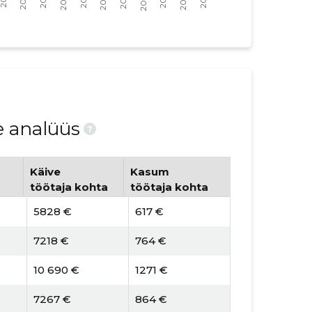
e analüüs
?
Käive
Kasum
töötaja kohta
töötaja kohta
5828 €
617 €
7218 €
764 €
10 690 €
1271 €
7267 €
864 €