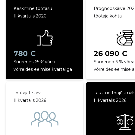
Keskmine töötasu
Prognooskäive 202
II kvartalis 2026
töötaja kohta
780 €
26 090 €
Suurenes 65 € võrra
Suureneb 6 % võrra
võrreldes eelmise kvartaliga
võrreldes eelmise 
Töötajate arv
Tasutud tööjõuma
II kvartalis 2026
II kvartalis 2026