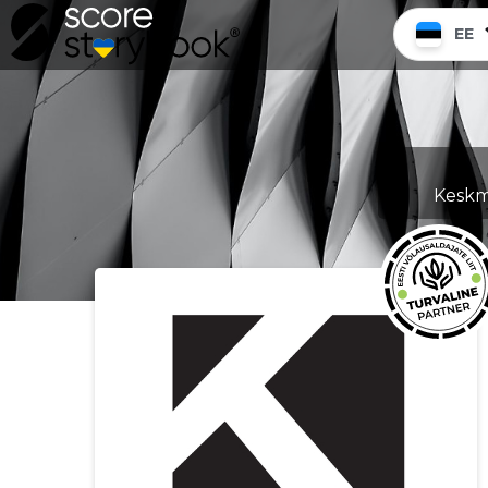
EE
Keskmi