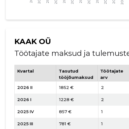
KAAK OÜ
Töötajate maksud ja tulemust
Kvartal
Tasutud
Töötajate
tööjõumaksud
arv
2026 II
1852 €
2
2026 I
1228 €
2
2025 IV
857 €
1
2025 III
781 €
1