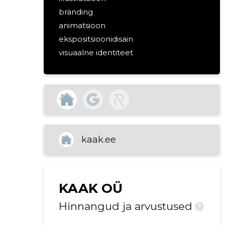
bränding
animatsioon
ekspositsioonidisain
visuaalne identiteet
graafiline disain
ettevõtte bränding ja identiteet
graafiline disain ja visuaalne
kommunikatsioon
tootedisain ja arendus
interaktiivse meedia disain
kaak.ee
logod & identiteet
illustratsioonid
trükimaterjalide disain
KAAK OÜ
messiboksid & näitusepinnad
graafika & teemakujundused
Hinnangud ja arvustused
?
virtuaalkujundus