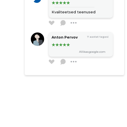
Kvaliteetsed teenused
Anton Pervov
7 aastat tagasi
Allikas:google.com