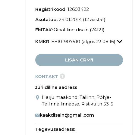
Registrikood:
12603422
Asutatud:
24.01.2014 (12 aastat)
EMTAK:
Graafiline disain (74121)
KMKR:
EE101907510 (algus 23.08.16)
LISAN CRM'I
?
KONTAKT
Juriidiline aadress
Harju maakond, Tallinn, Põhja-
Tallinna linnaosa, Ristiku tn 53-5
kaakdisain@gmail.com
Tegevusaadress: