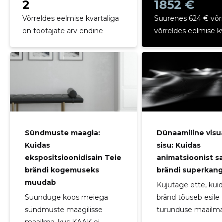
2
1852 €
Võrreldes eelmise kvartaliga
Suurenes 624 € võr
on töötajate arv endine
võrreldes eelmise k
Sündmuste maagia:
Dünaamiline visu
Kuidas
sisu: Kuidas
ekspositsioonidisain Teie
animatsioonist s
brändi kogemuseks
brändi superkan
muudab
Kujutage ette, kuid
Suunduge koos meiega
bränd tõuseb esile
sündmuste maagilisse
turunduse maailmas