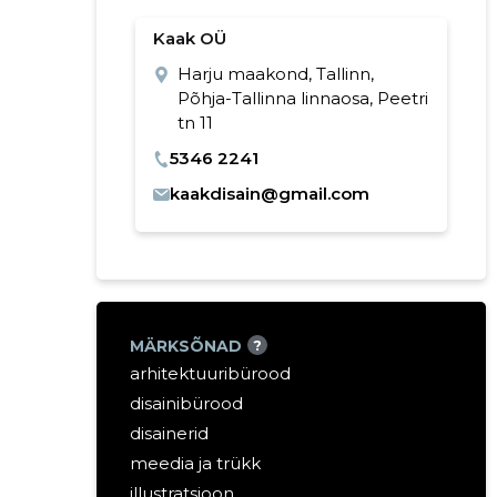
Kaak OÜ
Harju maakond, Tallinn,
Põhja-Tallinna linnaosa, Peetri
tn 11
5346 2241
kaakdisain@gmail.com
MÄRKSÕNAD
?
arhitektuuribürood
disainibürood
disainerid
meedia ja trükk
illustratsioon