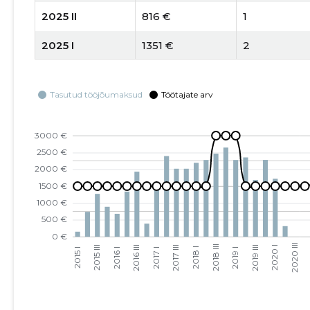
2025 II
816 €
1
2025 I
1351 €
2
2024 IV
1828 €
2
2024 III
1733 €
2
2024 II
1819 €
2
2024 I
944 €
2
2023 IV
-
-
2023 III
-
1
2023 II
-
1
2023 I
-
-
2022 IV
-
-