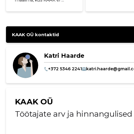
maailma, kus KAAK ei ...
KAAK OÜ kontaktid
Katri Haarde
+372 5346 2241
katri.haarde@gmail.
KAAK OÜ
Töötajate arv ja hinnangulise