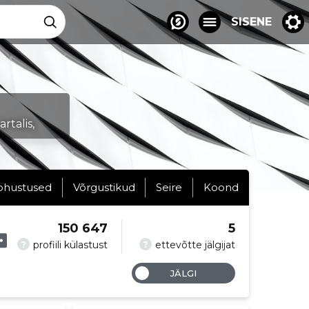
SISENE
rtalis,
ohustused
Võrgustikud
Seire
Koond
150 647
5
?
?
profiili külastust
ettevõtte jälgijat
JÄLGI