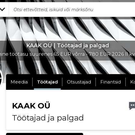
KAAK OÜ | Töötajad ja palgad
ne töötasu suurenes 65 EUR võrra - 780 EUR 2026 II kva
Meedia
Töötajad
Otsustajad
Finantsid
K
KAAK OÜ
Töötajad ja palgad