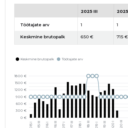
2025 III
2025
Töötajate arv
1
1
Keskmine brutopalk
650 €
715 €