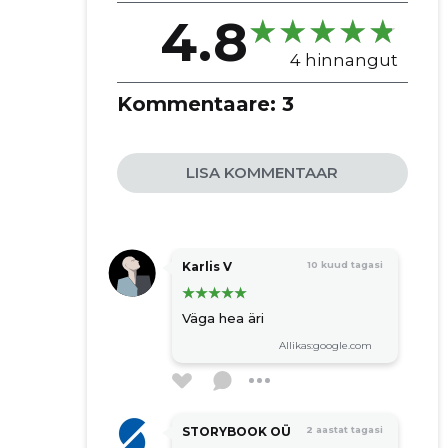
graafiline disain
4.8
4 hinnangut
Kommentaare:
3
LISA KOMMENTAAR
Karlis V
10 kuud tagasi
Väga hea äri
Allikas:google.com
STORYBOOK OÜ
2 aastat tagasi