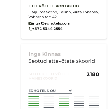
ETTEVÕTETE KONTAKTID
Harju maakond, Tallinn, Pirita linnaosa,
Vabarna tee 42
inga@edhotels.com
+372 5344 2554
Inga Kinnas
Seotud ettevõtete skoorid
2180
SEOTUD ETTEVÕTETE
MAINESKOORID
EDHOTELS OÜ