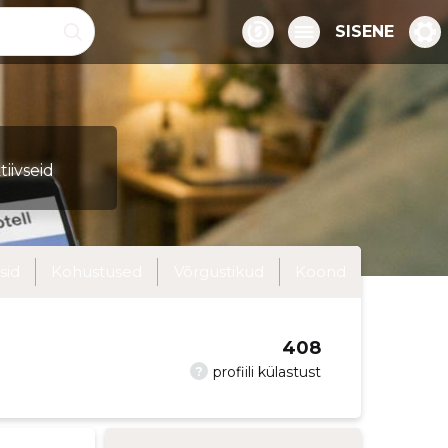
SISENE
iivseid
sid
Kohustused
Võrgustikud
Koond
408
?
profiili külastust