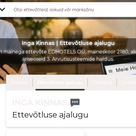
Inga Kinnas | Ettevõtluse ajalugu
 mainega ettevõte EDHOTELS OÜ, maineskoor 2180, akt
äriseoseid 3. Arvutisüsteemide haldus.
Meedia
Ettevõtluse ajalugu
Töötajad
Finant
INGA KINNAS
Ettevõtluse ajalugu