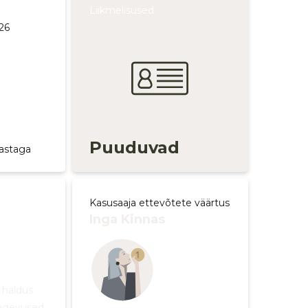
Liikmelisused
26
Puuduvad
aastaga
Kasusaaja ettevõtete väärtus
Inga Kinnas
d
 haldus
tegevused