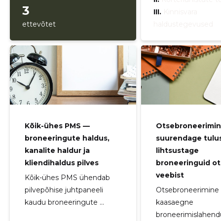
3
III.
Kinnisvara
ettevõtet
haldustegevused
Kõik-ühes PMS —
Otsebroneerimin
broneeringute haldus,
suurendage tulus
kanalite haldur ja
lihtsustage
kliendihaldus pilves
broneeringuid o
veebist
Kõik-ühes PMS ühendab
pilvepõhise juhtpaneeli
Otsebroneerimine
kaudu broneeringute ...
kaasaegne
broneerimislahend