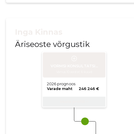
Inga Kinnas
Äriseoste võrgustik