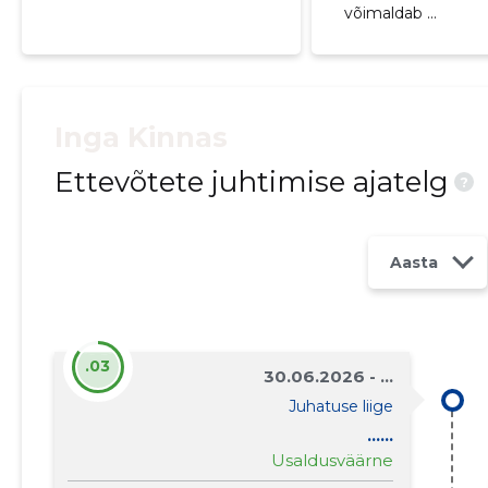
võimaldab ...
Inga Kinnas
Ettevõtete juhtimise ajatelg
?
Aasta
.03
30.06.2026 - ...
Juhatuse liige
......
Usaldusväärne