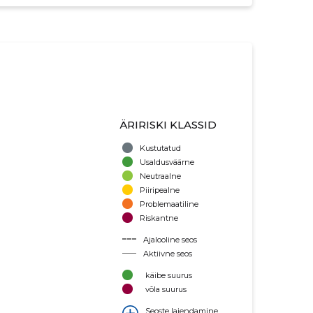
ÄRIRISKI KLASSID
Kustutatud
Usaldusväärne
Neutraalne
Piiripealne
Problemaatiline
Riskantne
Ajalooline seos
Aktiivne seos
käibe suurus
võla suurus
Seoste laiendamine