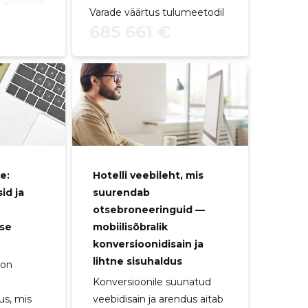
Varade väärtus tulumeetodil
685 661 €
e:
Hotelli veebileht, mis
id ja
suurendab
otsebroneeringuid —
tse
mobiilisõbralik
konversioonidisain ja
lihtne sisuhaldus
 on
Konversioonile suunatud
us, mis
veebidisain ja arendus aitab