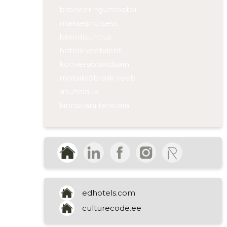
broneeringumootor
makseprotsess
kliendisuhtlus
hotelli veebileht
konversioonidisain
mobiilisõbralik veeb
sisuhaldus
kinnisvara tarkvara
broneeringute haldus
kanalite haldur
kliendihaldus
arvutisüsteemide haldus
korteriühistute tegevused
kinnisvara haldustegevused
edhotels.com
culturecode.ee