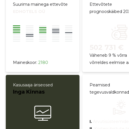
Suurima mainega ettevõte
Ettevõtete
EDHOTELS OÜ
prognooskäibed 20
502 731 €
Väheneb 9 % võrra
Maineskoor:
2180
võrreldes eelmise 
Kasusaaja äriseosed
Peamised
Inga Kinnas
tegevusvaldkonna
I.
Arvutisüsteemide
II.
Korteriühistute 