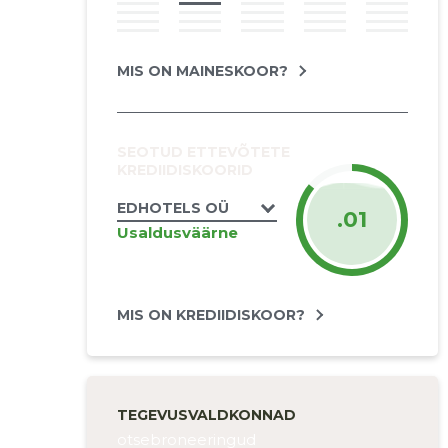
MIS ON MAINESKOOR?
SEOTUD ETTEVÕTETE
KREDIIDISKOORID
EDHOTELS OÜ
.01
Usaldusväärne
MIS ON KREDIIDISKOOR?
TEGEVUSVALDKONNAD
otsebroneeringud