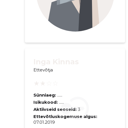
Inga Kinnas
Ettevõtja
★★☆☆
Sünniaeg:
......
Isikukood:
......
Aktiivseid seoseid:
3
Ettevõtluskogemuse algus:
07.01.2019