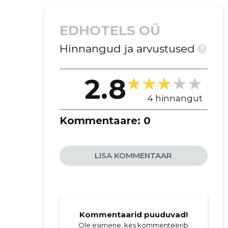
EDHOTELS OÜ
Hinnangud ja arvustused
?
2.8
4 hinnangut
Kommentaare:
0
LISA KOMMENTAAR
Kommentaarid puuduvad!
Ole esimene, kes kommenteerib