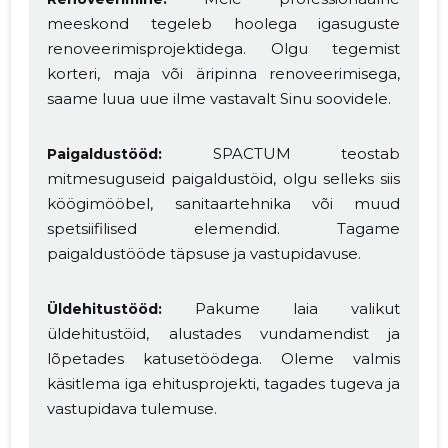
meeskond tegeleb hoolega igasuguste
renoveerimisprojektidega. Olgu tegemist
korteri, maja või äripinna renoveerimisega,
saame luua uue ilme vastavalt Sinu soovidele.
SPACTUM teostab
Paigaldustööd:
mitmesuguseid paigaldustöid, olgu selleks siis
köögimööbel, sanitaartehnika või muud
spetsiifilised elemendid. Tagame
paigaldustööde täpsuse ja vastupidavuse.
Pakume laia valikut
Üldehitustööd:
üldehitustöid, alustades vundamendist ja
lõpetades katusetöödega. Oleme valmis
käsitlema iga ehitusprojekti, tagades tugeva ja
vastupidava tulemuse.