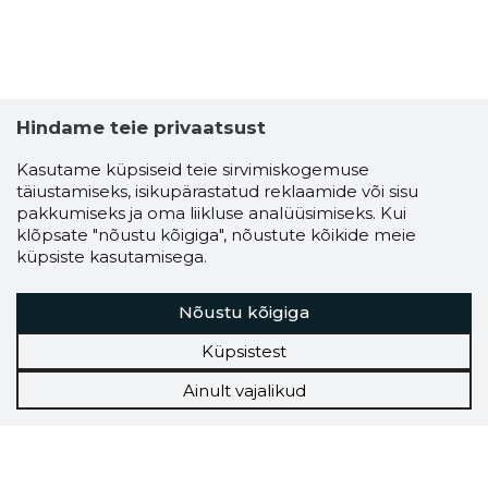
Hindame teie privaatsust
Kasutame küpsiseid teie sirvimiskogemuse
täiustamiseks, isikupärastatud reklaamide või sisu
pakkumiseks ja oma liikluse analüüsimiseks. Kui
klõpsate "nõustu kõigiga", nõustute kõikide meie
küpsiste kasutamisega.
Nõustu kõigiga
Küpsistest
Ainult vajalikud