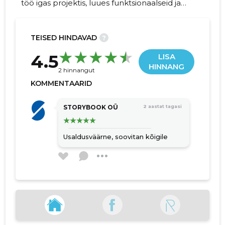
töö igas projektis, luues funktsionaalseid ja
esteetiliselt nauditavaid ruume vastavalt Teie
vajadustele.
TEISED HINDAVAD
?
-1
4.5
LISA
HINNANG
2 hinnangut
KOMMENTAARID
STORYBOOK OÜ
2 aastat tagasi
Usaldusväärne, soovitan kõigile