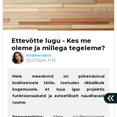
Ettevõtte lugu - Kes me
oleme ja millega tegeleme?
Andmerobot
02.07.2024, 11.13
Meie meeskond on pühendunud
kvaliteetsele tööle, toetudes rikkalikule
kogemusele, et luua igas projektis
funktsionaalseid ja esteetiliselt nauditavaid
ruume.
Meie professionaalne
Renoveerimine: