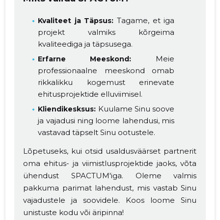
Tagame, et iga
Kvaliteet ja Täpsus:
Muuda pildi
projekt valmiks kõrgeima
kvaliteediga ja täpsusega.
kirjeldust
Meie
Erfarne Meeskond:
professionaalne meeskond omab
rikkalikku kogemust erinevate
ehitusprojektide elluviimisel.
Kuulame Sinu soove
Kliendikesksus:
ja vajadusi ning loome lahendusi, mis
vastavad täpselt Sinu ootustele.
Lõpetuseks, kui otsid usaldusväärset partnerit
MUUDA
oma ehitus- ja viimistlusprojektide jaoks, võta
ühendust SPACTUM'iga. Oleme valmis
pakkuma parimat lahendust, mis vastab Sinu
vajadustele ja soovidele. Koos loome Sinu
unistuste kodu või äripinna!