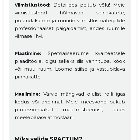
Detailides peitub võlu! Meie
Viimistlustööd:
viimistlustööd hõlmavad seinakatete,
põrandakatete ja muude viimistlusmaterjalide
professionaalset paigaldamist, andes ruumile
viimase lihvi.
Spetsialiseerume kvaliteetsele
Plaatimine:
plaaditööle, olgu selleks siis vannituba, köök
või muu ruum. Loome stiilse ja vastupidava
pinnakatte.
Värvid mängivad olulist rolli igas
Maalimine:
kodus või äripinnal. Meie meeskond pakub
professionaalset maalimisteenust, luues
meelepärase atmosfääri.
Miks valida SPACTUM?