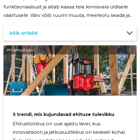
funktsionaalsust ja aitab kaasa teie kinnisvara üldisele
väärtusele. Värv võib ruumi muuta, meeleolu seada ja
isegi teie heaolu mõjutada. Enne kui sukeldute laia
värvivalikute merre, kaaluge tegureid nagu ruumi
kõik artiklid
otstarve, liikluse hulk, valgustingimused ja vajalik
vastupidavus. Need elemendid aitavad teil valida mitte
Arvamuslugu
ainult värvi, vaid ka teie projekti jaoks sobiva tüüpi värvi.
Värvi ja valguse teadus Värvidel on jõud mõjutada
emotsioone
5 trendi, mis kujundavad ehituse tulevikku
Ehitustööstus on uue ajastu lävel, kus
innovatsioon ja jätkusuutlikkus on kesksel kohal.