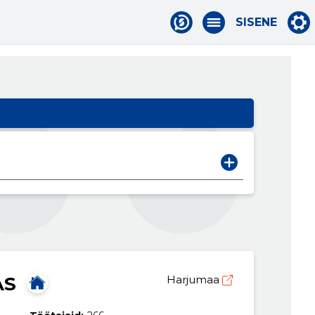
SISENE
AS
Harjumaa