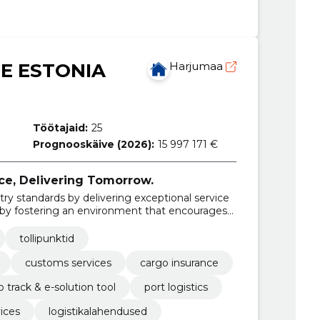
E ESTONIA
Harjumaa
Töötajaid:
25
Prognooskäive (2026):
15 997 171 €
ce, Delivering Tomorrow.
try standards by delivering exceptional service
is by fostering an environment that encourages
both competition and equality, and
lobal logistics operations.
tollipunktid
customs services
cargo insurance
 track & e-solution tool
port logistics
ices
logistikalahendused