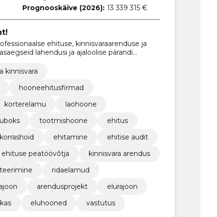
Prognooskäive (2026):
13 339 315 €
t!
ssionaalse ehituse, kinnisvaraarenduse ja
saegseid lahendusi ja ajaloolise pärandi
ja kinnisvara
hooneehitusfirmad
korterelamu
laohoone
muboks
tootmishoone
ehitus
 korrashoid
ehitamine
ehitise audit
ehituse peatöövõtja
kinnisvara arendus
kteerimine
ridaelamud
ajoon
arendusprojekt
elurajoon
ikas
eluhooned
vastutus