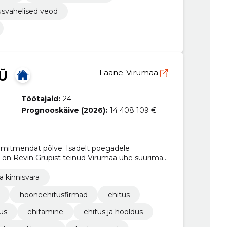
usvahelised veod
Ü
Lääne-Virumaa
Töötajaid:
24
Prognooskäive (2026):
14 408 109 €
a mitmendat põlve. Isadelt poegadele
u on Revin Grupist teinud Virumaa ühe suurima
ja kinnisvara
hooneehitusfirmad
ehitus
us
ehitamine
ehitus ja hooldus