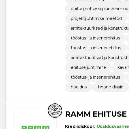
ehitusprotsessi planeerimine
projektijuhtimise meetod
arhitektuurilised ja konstrukt
tööstus- ja insenerehitus
tööstus- ja inseneriehitus
arhitektuurilised ja konstruk
ehituse juhtimine
kava
tööstus- ja insenerehitus
hooldus
hoone disain
RAMM EHITUSE
Krediidiskoor:
Usaldusväärne