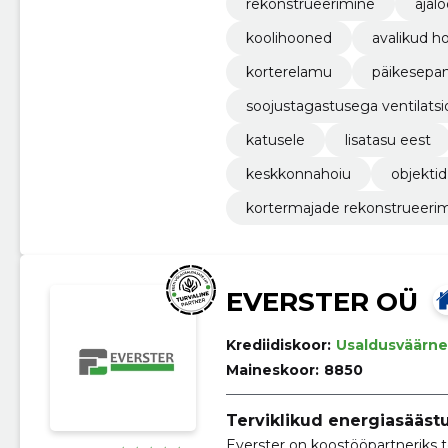
rekonstrueerimine
ajalo
koolihooned
avalikud h
korterelamu
päikesepan
soojustagastusega ventilats
katusele
lisatasu eest
keskkonnahoiu
objektid
kortermajade rekonstrueeri
EVERSTER OÜ
Krediidiskoor:
Usaldusväärne
Maineskoor:
8850
Terviklikud energiasääst
Everster on koostööpartneriks t