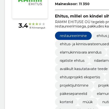
Maineskoor:
11 350
Ehitus, millel on kindel sih
RAMM EHITUSE OÜ tegeleb profe
3.4
restaureerimisega, pakkudes kaa
8 hinnangut
hoidmist.
restaureerimine
ehitus 
ehitus- ja kinnisvarateenused
elamukinnisvara arendus
rajatiste ehitus
ridaela
avalikult kasutatavate teede
ehitusprojekti ekspertiis
projektijuhtimine
proje
päikesepaneelid
elamur
korterid
müük
nut