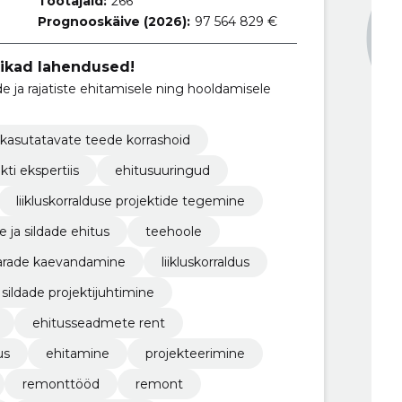
Töötajaid:
266
Prognooskäive (2026):
97 564 829 €
tikad lahendused!
e ja rajatiste ehitamisele ning hooldamisele
t kasutatavate teede korrashoid
kti ekspertiis
ehitusuuringud
liikluskorralduse projektide tegemine
 ja sildade ehitus
teehoole
rade kaevandamine
liikluskorraldus
sildade projektijuhtimine
ehitusseadmete rent
us
ehitamine
projekteerimine
remonttööd
remont