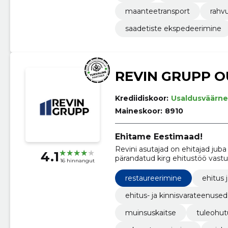
maanteetransport
rahv
saadetiste ekspedeerimine
REVIN GRUPP O
Krediidiskoor:
Usaldusväärne
Maineskoor:
8910
Ehitame Eestimaad!
Revini asutajad on ehitajad jub
4.1
pärandatud kirg ehitustöö vast
16 hinnangut
ehitusettevõtte.
restaureerimine
ehitus 
ehitus- ja kinnisvarateenused
muinsuskaitse
tuleohut