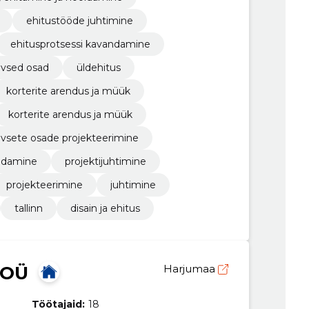
ehitustööde juhtimine
ehitusprotsessi kavandamine
iivsed osad
üldehitus
korterite arendus ja müük
korterite arendus ja müük
tiivsete osade projekteerimine
ndamine
projektijuhtimine
projekteerimine
juhtimine
tallinn
disain ja ehitus
 OÜ
Harjumaa
Töötajaid:
18