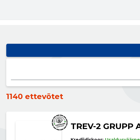
1140 ettevõtet
TREV-2 GRUPP 
Krediidiskoor:
Usaldusväärne