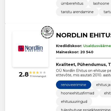
ümberehitus
laohoone
taristu arendamine
tart
NORDLIN EHITU
Krediidiskoor:
Usaldusväärne
Maineskoor:
20 540
Kvaliteet, Pühendumus, Ti
OÜ Nordlin Ehitus on ehituse p
2.8
ettevõte, mis asutati 2010. aas
11 hinnangut
oleme kasvanud üheks turu juht
renoveerimine
ehitus ja
hooneehitusfirmad
ehi
ehitusuuringud
tuleohutuse projekteerimine