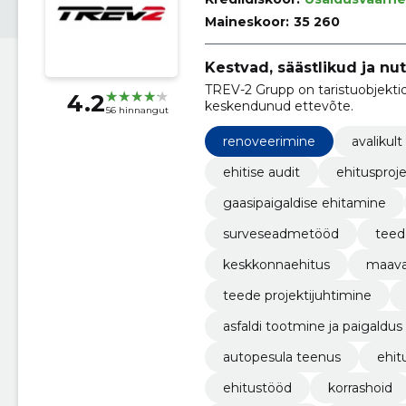
Maineskoor:
35 260
Kestvad, säästlikud ja nu
TREV-2 Grupp on taristuobjektid
4.2
keskendunud ettevõte.
56 hinnangut
renoveerimine
avalikul
ehitise audit
ehitusproje
gaasipaigaldise ehitamine
surveseadmetööd
teede
keskkonnaehitus
maava
teede projektijuhtimine
asfaldi tootmine ja paigaldus
autopesula teenus
ehit
ehitustööd
korrashoid