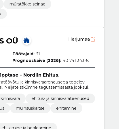
müratõkke seinad
u
S OÜ
Harjumaa
Töötajaid:
31
Prognooskäive (2026):
40 741 343 €
pptase - Nordlin Ehitus.
eatöövõtu ja kinnisvaraarendusega tegelev
tal. Neljateistkümne tegutsemisaasta jooksul
ivaks ettevõtteks Eestis.
 kinnisvara
ehitus- ja kinnisvarateenused
tus
muinsuskaitse
ehitamine
, ehitamine ja hooldamine