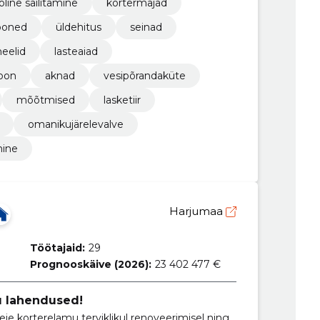
oline säilitamine
kortermajad
ooned
üldehitus
seinad
eelid
lasteaiad
ioon
aknad
vesipõrandaküte
mõõtmised
lasketiir
omanikujärelevalve
mine
Harjumaa
Töötajaid:
29
Prognooskäive (2026):
23 402 477 €
u lahendused!
eie korterelamu terviklikul renoveerimisel ning