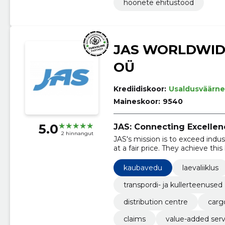
hoonete ehitustööd
JAS WORLDWID
OÜ
Krediidiskoor:
Usaldusväärne
Maineskoor:
9540
5.0
JAS: Connecting Excellen
2 hinnangut
JAS's mission is to exceed indus
at a fair price. They achieve th
employee development, values 
emphasizes excellence in their g
kaubavedu
laevaliiklus
transpordi- ja kullerteenused
distribution centre
cargo
claims
value-added serv