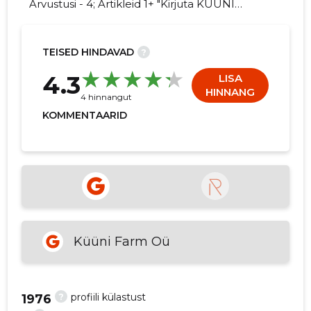
Arvustusi - 4; Artikleid 1+ "Kirjuta KÜÜNI
FARM OÜ kohta arvamuslugu!"
TEISED HINDAVAD
?
8
4.3
LISA
HINNANG
4 hinnangut
KOMMENTAARID
Küüni Farm Oü
?
profiili külastust
1976