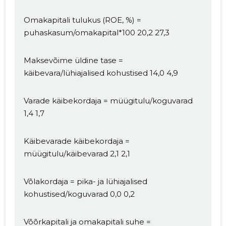
Omakapitali tulukus (ROE, %) =
puhaskasum/omakapital*100 20,2 27,3
MUUDA
Maksevõime üldine tase =
käibevara/lühiajalised kohustised 14,0 4,9
Varade käibekordaja = müügitulu/koguvarad
1,4 1,7
Käibevarade käibekordaja =
müügitulu/käibevarad 2,1 2,1
Võlakordaja = pika- ja lühiajalised
kohustised/koguvarad 0,0 0,2
Võõrkapitali ja omakapitali suhe =