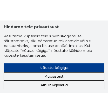
Hindame teie privaatsust
Kasutame küpsiseid teie sirvimiskogemuse
täiustamiseks, isikupärastatud reklaamide või sisu
pakkumiseks ja oma liikluse analüüsimiseks. Kui
klõpsate "nõustu kõigiga", nõustute kõikide meie
küpsiste kasutamisega.
Nõustu kõigiga
Küpsistest
Ainult vajalikud