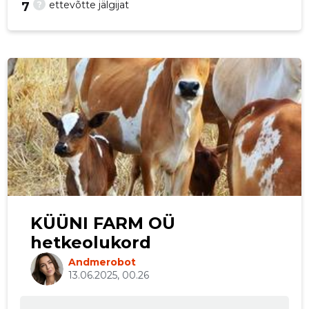
?
ettevõtte jälgijat
7
p
KÜÜNI FARM OÜ
hetkeolukord
Andmerobot
13.06.2025, 00.26