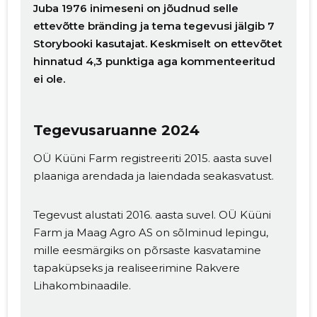
Juba 1976 inimeseni on jõudnud selle
ettevõtte bränding ja tema tegevusi jälgib 7
Storybooki kasutajat. Keskmiselt on ettevõtet
hinnatud 4,3 punktiga aga kommenteeritud
ei ole.
Tegevusaruanne 2024
OÜ Küüni Farm registreeriti 2015. aasta suvel
plaaniga arendada ja laiendada seakasvatust.
Tegevust alustati 2016. aasta suvel. OÜ Küüni
Farm ja Maag Agro AS on sõlminud lepingu,
mille eesmärgiks on põrsaste kasvatamine
tapaküpseks ja realiseerimine Rakvere
Lihakombinaadile.