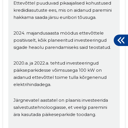
Ettevõttel puuduvad pikaajalised kohustused
krediidiasutuste ees, mis on aidanud paremini
hakkama saada järsu euribori tõusuga.
2024. majandusaasta möödus ettevõttele
positiivselt, kõik planeeritud investeeringud
sigade heaolu parendamiseks said teostatud.
2020.a. ja 2022.a. tehtud investeeringud
päikseparkidesse võimsusega 100 kW on
aidanud ettevõttel toime tulla kõrgenenud
elektrihindadega.
Järgnevatel aastatel on plaanis investeerida
salvestustehnoloogiasse, et veelgi paremini
ära kasutada päikeseparkide toodang.