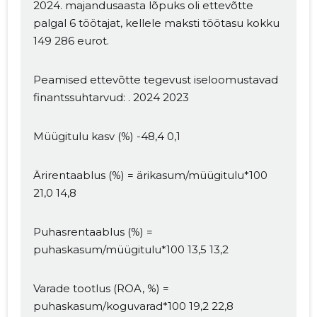
2024. majandusaasta lõpuks oli ettevõtte
palgal 6 töötajat, kellele maksti töötasu kokku
149 286 eurot.
Peamised ettevõtte tegevust iseloomustavad
finantssuhtarvud: . 2024 2023
Müügitulu kasv (%) -48,4 0,1
Ärirentaablus (%) = ärikasum/müügitulu*100
21,0 14,8
Muuda pildi
kirjeldust
Puhasrentaablus (%) =
puhaskasum/müügitulu*100 13,5 13,2
Varade tootlus (ROA, %) =
puhaskasum/koguvarad*100 19,2 22,8