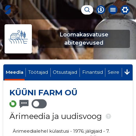
Loomakasvatuse
abitegevused
Meedia
Töötajad
Otsustajad
Finantsid
Seire
KÜÜNI FARM OÜ
Ärimeedia ja uudisvoog
?
Ärimeedialehel külastusi - 1976; jälgijaid - 7.