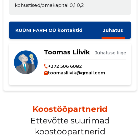
kohustised/omakapital 0,1 0,2
KÜÜNI FARM OÜ kontaktid
Juhatus
Toomas Liivik
Juhatuse liige
+372 506 6082
toomasliivik@gmail.com
Koostööpartnerid
Ettevõtte suurimad
koostööpartnerid