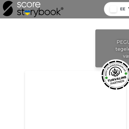
EE
PEGU 
tegele
va