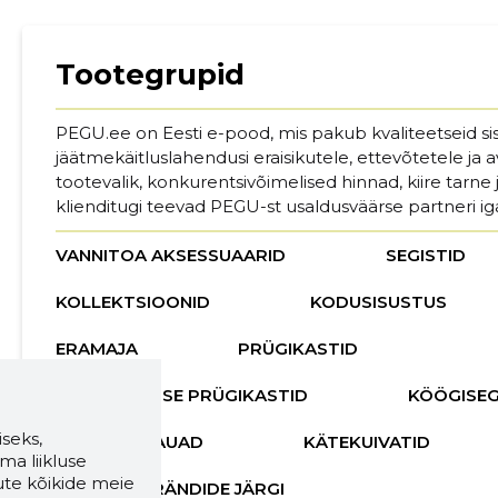
Sinu nimi
Tootegrupid
taar
PEGU.ee on Eesti e-pood, mis pakub kvaliteetseid sisu
jäätmekäitluslahendusi eraisikutele, ettevõtetele ja av
tootevalik, konkurentsivõimelised hinnad, kiire tarne
MUUDA
klienditugi teevad PEGU-st usaldusväärse partneri i
VANNITOA AKSESSUAARID
SEGISTID
KOLLEKTSIOONID
KODUSISUSTUS
ERAMAJA
PRÜGIKASTID
SORTEERIMISE PRÜGIKASTID
KÖÖGISEG
seks,
MÄHKIMISLAUAD
KÄTEKUIVATID
ma liikluse
ute kõikide meie
SEGISTID BRÄNDIDE JÄRGI