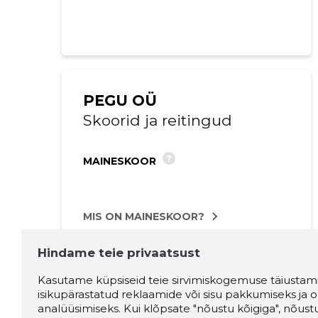
Saaja e-mail
Sinu kommen
PEGU OÜ
Skoorid ja reitingud
?
MAINESKOOR
MIS ON MAINESKOOR?
Hindame teie privaatsust
?
KREDIIDISKOOR
Kasutame küpsiseid teie sirvimiskogemuse täiustami
isikupärastatud reklaamide või sisu pakkumiseks ja o
analüüsimiseks. Kui klõpsate "nõustu kõigiga", nõust