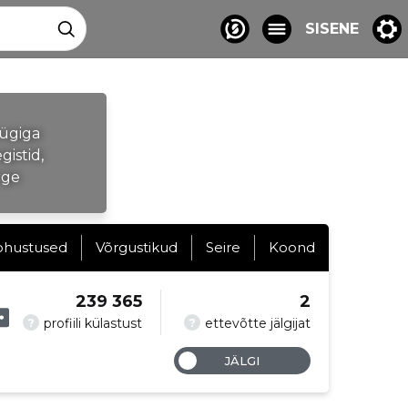
SISENE
üügiga
gistid,
rge
ohustused
Võrgustikud
Seire
Koond
239 365
2
?
?
profiili külastust
ettevõtte jälgijat
JÄLGI