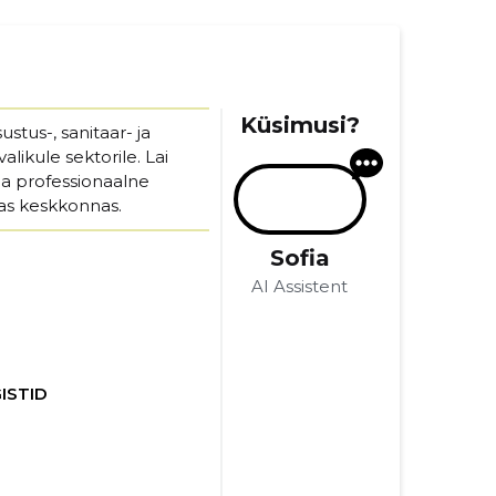
Küsimusi?
stus-, sanitaar- ja
alikule sektorile. Lai
 ja professionaalne
gas keskkonnas.
Sofia
AI Assistent
ISTID