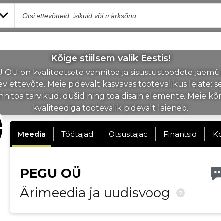
Kõige stiilsem valik Eestis!
OÜ on kvaliteetsete vannitoa ja sisustustoodete jaem
v ettevõte. Meie pidevalt kasvavas tootevalikus leiate: se
nnitoa tarvikud, dušid ning toa disain elemente. Meie kõ
kvaliteediga tootevalik pidevalt laieneb.
Meedia
Töötajad
Otsustajad
Finantsid
K
PEGU OÜ
Ärimeedia ja uudisvoog
?
Muuda pildi kirjeldust