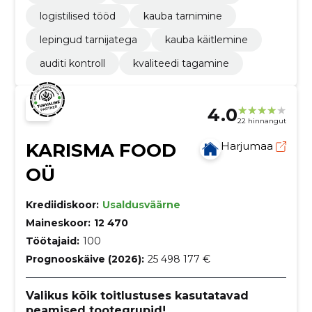
logistilised tööd
kauba tarnimine
lepingud tarnijatega
kauba käitlemine
auditi kontroll
kvaliteedi tagamine
4.0
22 hinnangut
KARISMA FOOD
Harjumaa
OÜ
Krediidiskoor:
Usaldusväärne
Maineskoor:
12 470
Töötajaid:
100
Prognooskäive (2026):
25 498 177 €
Valikus kõik toitlustuses kasutatavad
peamised tootegrupid!