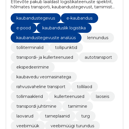
Ettevõte pakub laialdast logistikateenuste spektrit,
hõlmates transporti, kaubandustegevust, tarnimist
ning tarneplaanide koordineerimist, et tagada sujuv
kaubavahetus igal sammul.
kaubandustegevus
e-kaubandus
e-pood
kaubanduslik logistika
kaubandustegevuste analüüs
lennundus
tolliterminalid
tollipunktid
transpordi- ja kullerteenused
autotransport
ekspedeerimine
kaubavedu veomasinatega
rahvusvaheline transport
tollilaod
tollimaaklerid
kullerteenused
laoseis
transpordi juhtimine
tarnimine
laovarud
tarneplaanid
turg
veebimüük
veebimüügi turundus