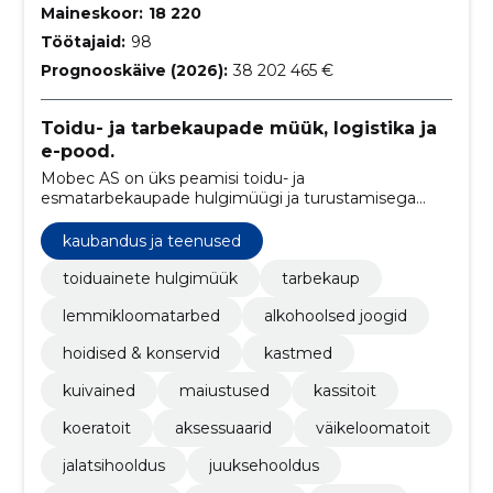
Maineskoor:
18 220
Töötajaid:
98
Prognooskäive (2026):
38 202 465 €
Toidu- ja tarbekaupade müük, logistika ja
e-pood.
Mobec AS on üks peamisi toidu- ja
esmatarbekaupade hulgimüügi ja turustamisega
tegelevaid ettevõtteid Eestis alates 1993. aastast.
kaubandus ja teenused
toiduainete hulgimüük
tarbekaup
lemmikloomatarbed
alkohoolsed joogid
hoidised & konservid
kastmed
kuivained
maiustused
kassitoit
koeratoit
aksessuaarid
väikeloomatoit
jalatsihooldus
juuksehooldus