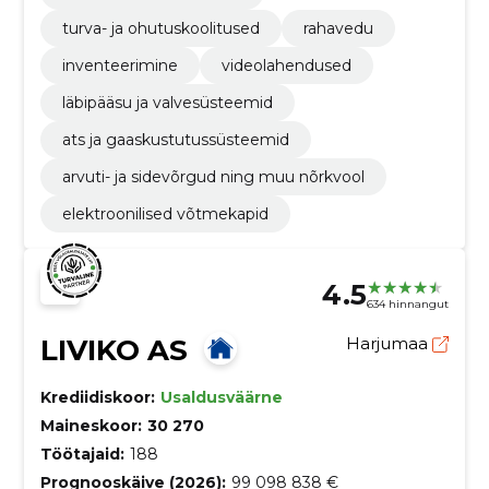
turva- ja ohutuskoolitused
rahavedu
inventeerimine
videolahendused
läbipääsu ja valvesüsteemid
ats ja gaaskustutussüsteemid
arvuti- ja sidevõrgud ning muu nõrkvool
elektroonilised võtmekapid
4.5
634 hinnangut
LIVIKO AS
Harjumaa
Krediidiskoor:
Usaldusväärne
Maineskoor:
30 270
Töötajaid:
188
Prognooskäive (2026):
99 098 838 €