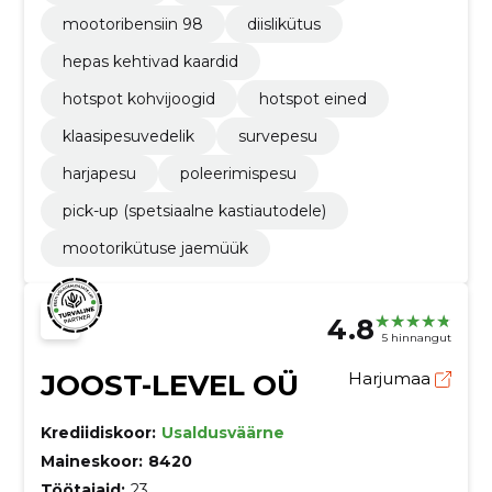
mootoribensiin 98
diislikütus
hepas kehtivad kaardid
hotspot kohvijoogid
hotspot eined
klaasipesuvedelik
survepesu
harjapesu
poleerimispesu
pick-up (spetsiaalne kastiautodele)
mootorikütuse jaemüük
4.8
5 hinnangut
JOOST-LEVEL OÜ
Harjumaa
Krediidiskoor:
Usaldusväärne
Maineskoor:
8420
Töötajaid:
23