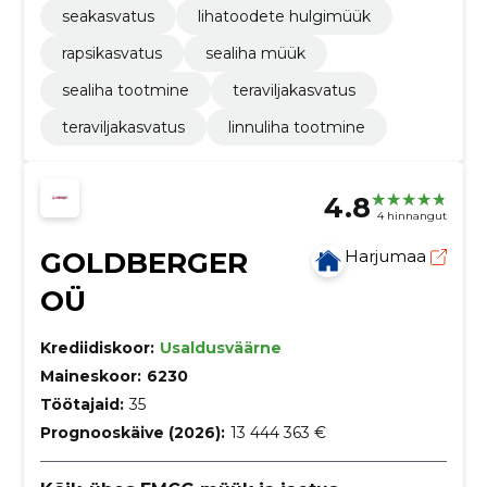
seakasvatus
lihatoodete hulgimüük
rapsikasvatus
sealiha müük
sealiha tootmine
teraviljakasvatus
teraviljakasvatus
linnuliha tootmine
4.8
4 hinnangut
GOLDBERGER
Harjumaa
OÜ
Krediidiskoor:
Usaldusväärne
Maineskoor:
6230
Töötajaid:
35
Prognooskäive (2026):
13 444 363 €