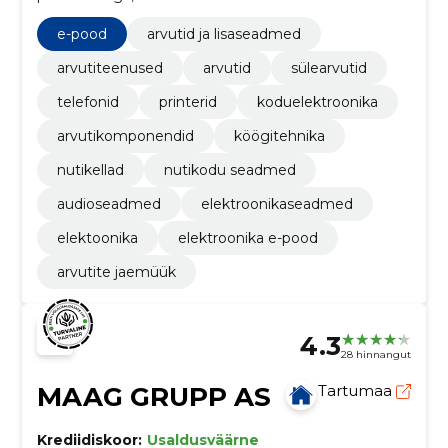
mugavamaks ja efektiivsemaks.
e-pood
arvutid ja lisaseadmed
arvutiteenused
arvutid
sülearvutid
telefonid
printerid
koduelektroonika
arvutikomponendid
köögitehnika
nutikellad
nutikodu seadmed
audioseadmed
elektroonikaseadmed
elektoonika
elektroonika e-pood
arvutite jaemüük
4.3
28 hinnangut
MAAG GRUPP AS
Tartumaa
Krediidiskoor:
Usaldusväärne