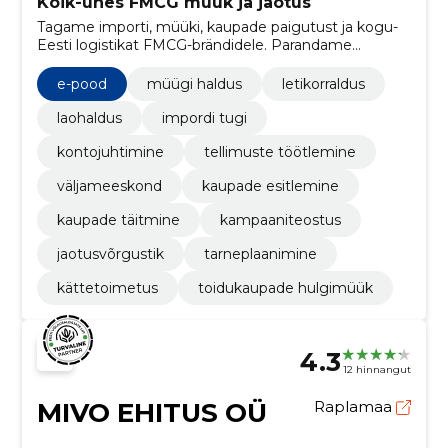
Kõik-ühes FMCG müük ja jaotus
Tagame importi, müüki, kaupade paigutust ja kogu-
Eesti logistikat FMCG-brändidele. Parandame
kaubasaadavust, kiirendame tarneid ja lihtsustame
müügihaldust.
e-pood
müügi haldus
letikorraldus
laohaldus
impordi tugi
kontojuhtimine
tellimuste töötlemine
väljameeskond
kaupade esitlemine
kaupade täitmine
kampaaniteostus
jaotusvõrgustik
tarneplaanimine
kättetoimetus
toidukaupade hulgimüük
4.3
12 hinnangut
MIVO EHITUS OÜ
Raplamaa