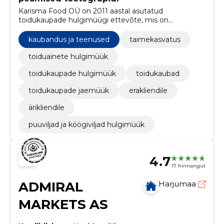
Karisma Food OÜ on 2011 aastal asutatud
toidukaupade hulgimüügi ettevõte, mis on
spetsialiseerunud peamiselt HoReCa sektori
varustamisele.
kaubandus ja teenused
taimekasvatus
toiduainete hulgimüük
toidukaupade hulgimüük
toidukaubad
toidukaupade jaemüük
erakliendile
ärikliendile
puuviljad ja köögiviljad hulgimüük
4.7
17 hinnangut
ADMIRAL
Harjumaa
MARKETS AS