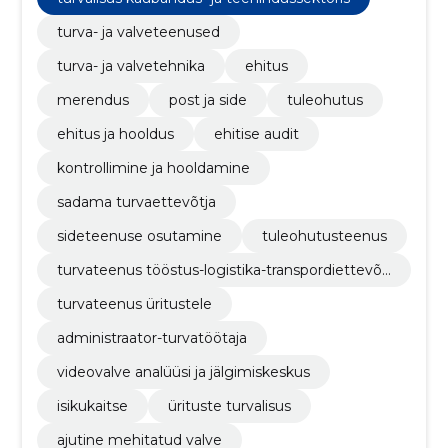
turva- ja valveteenused
turva- ja valvetehnika
ehitus
merendus
post ja side
tuleohutus
ehitus ja hooldus
ehitise audit
kontrollimine ja hooldamine
sadama turvaettevõtja
sideteenuse osutamine
tuleohutusteenus
turvateenus tööstus-logistika-transpordiettevõt
tele
turvateenus üritustele
administraator-turvatöötaja
videovalve analüüsi ja jälgimiskeskus
isikukaitse
ürituste turvalisus
ajutine mehitatud valve