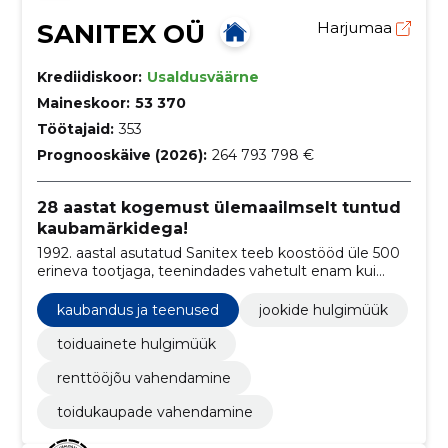
SANITEX OÜ
Harjumaa
Krediidiskoor:
Usaldusväärne
Maineskoor:
53 370
Töötajaid:
353
Prognooskäive (2026):
264 793 798 €
28 aastat kogemust ülemaailmselt tuntud
kaubamärkidega!
1992. aastal asutatud Sanitex teeb koostööd üle 500
erineva tootjaga, teenindades vahetult enam kui
35000 klienti Baltimaades. Sanitex pakub laias valikus
tooteid (üle 43000 tootenimetuse), professionaalseid
kaubandus ja teenused
jookide hulgimüük
teenuseid ja ärilahendusi.
toiduainete hulgimüük
renttööjõu vahendamine
toidukaupade vahendamine