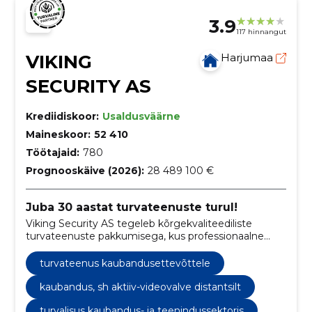
3.9
117 hinnangut
VIKING
Harjumaa
SECURITY AS
Krediidiskoor:
Usaldusväärne
Maineskoor:
52 410
Töötajaid:
780
Prognooskäive (2026):
28 489 100 €
Juba 30 aastat turvateenuste turul!
Viking Security AS tegeleb kõrgekvaliteediliste
turvateenuste pakkumisega, kus professionaalne
meeskond tagab klientidele tipptasemel turvalisuse,
toetudes pidevale töötajate arengule ja koolitamisele.
turvateenus kaubandusettevõttele
kaubandus, sh aktiiv-videovalve distantsilt
turvalisus kaubandus- ja teenindussektoris