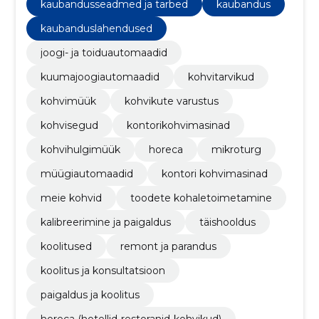
kaubandusseadmed ja tarbed
kaubandus
kaubanduslahendused
joogi- ja toiduautomaadid
kuumajoogiautomaadid
kohvitarvikud
kohvimüük
kohvikute varustus
kohvisegud
kontorikohvimasinad
kohvihulgimüük
horeca
mikroturg
müügiautomaadid
kontori kohvimasinad
meie kohvid
toodete kohaletoimetamine
kalibreerimine ja paigaldus
täishooldus
koolitused
remont ja parandus
koolitus ja konsultatsioon
paigaldus ja koolitus