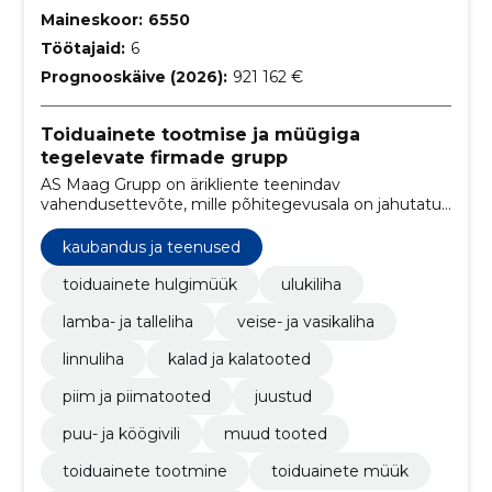
Maineskoor:
6550
Töötajaid:
6
Prognooskäive (2026):
921 162 €
Toiduainete tootmise ja müügiga
tegelevate firmade grupp
AS Maag Grupp on ärikliente teenindav
vahendusettevõte, mille põhitegevusala on jahutatud
ja külmutatud toiduainete vahendus ja distributsioon.
kaubandus ja teenused
toiduainete hulgimüük
ulukiliha
lamba- ja talleliha
veise- ja vasikaliha
linnuliha
kalad ja kalatooted
piim ja piimatooted
juustud
puu- ja köögivili
muud tooted
toiduainete tootmine
toiduainete müük