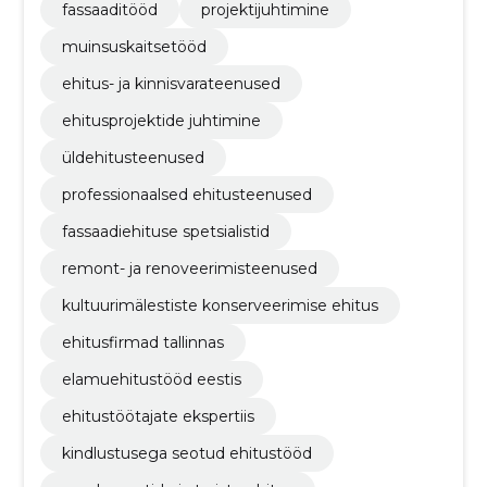
fassaaditööd
projektijuhtimine
muinsuskaitsetööd
ehitus- ja kinnisvarateenused
ehitusprojektide juhtimine
üldehitusteenused
professionaalsed ehitusteenused
fassaadiehituse spetsialistid
remont- ja renoveerimisteenused
kultuurimälestiste konserveerimise ehitus
ehitusfirmad tallinnas
elamuehitustööd eestis
ehitustöötajate ekspertiis
kindlustusega seotud ehitustööd