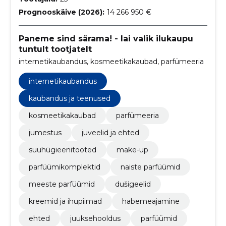
Prognooskäive (2026):
14 266 950 €
Paneme sind särama! - lai valik ilukaupu
tuntult tootjatelt
internetikaubandus, kosmeetikakaubad, parfümeeria
internetikaubandus
kaubandus ja teenused
kosmeetikakaubad
parfümeeria
jumestus
juveelid ja ehted
suuhügieenitooted
make-up
parfüümikomplektid
naiste parfüümid
meeste parfüümid
dušigeelid
kreemid ja ihupiimad
habemeajamine
ehted
juuksehooldus
parfüümid