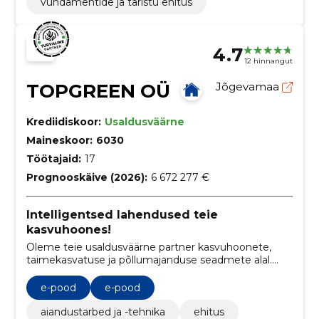
vundamentide ja taristu ehitus
4.7
12 hinnangut
TOPGREEN OÜ
Jõgevamaa
Krediidiskoor:
Usaldusväärne
Maineskoor:
6030
Töötajaid:
17
Prognooskäive (2026):
6 672 277 €
Intelligentsed lahendused teie
kasvuhoones!
Oleme teie usaldusväärne partner kasvuhoonete,
taimekasvatuse ja põllumajanduse seadmete alal.
Meie eesmärk on aidata teil saavutada oma
tootmises optimaalne tulemus tänu meie
e-pood
e-pood
ainulaadsele kombinatsioonile tipptasemel
seadmetest, tehnilistest teadmistest,
aiandustarbed ja -tehnika
ehitus