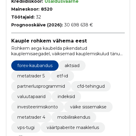
Krediidiskoor:
Usaldusväärne
Maineskoor:
8520
Töötajaid:
32
Prognooskäive (2026):
30 698 638 €
Kauple rohkem vähema eest
Rohkem aega kaubelda pikendatud
kauplemisaegadel, väiksemad kauplemiskulud tänu
madalamatele kursivahedele
forex-kaubandus
aktsiad
metatrader 5
etf-id
partnerlusprogrammid
cfd-tehingud
valuutapaarid
indeksid
investeerimiskonto
väike sissemakse
metatrader 4
mobiilirakendus
vps-tugi
väärtpaberite maaklerlus