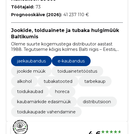
Töötajaid:
73
Prognooskäive (2026):
41 237 110 €
Jookide, toiduainete ja tubaka hulgimüük
Baltikumis
Oleme suurte kogemustega distribuutor aastast
1988. Tegutseme kõigis kolmes Balti riigis – Eestis,
Lätis ja Leedus – ning oleme kindel partner oma
töötajatele, klientidele, tarnijatele ja
jaekaubandus
e-kaubandus
koostööpartneritele.
jookide müük
toiduainetetööstus
alkohol
tubakatooted
tarbekaup
toidukaubad
horeca
kaubamärkide edasimüük
distributsioon
toidukaupade vahendamine
4.6