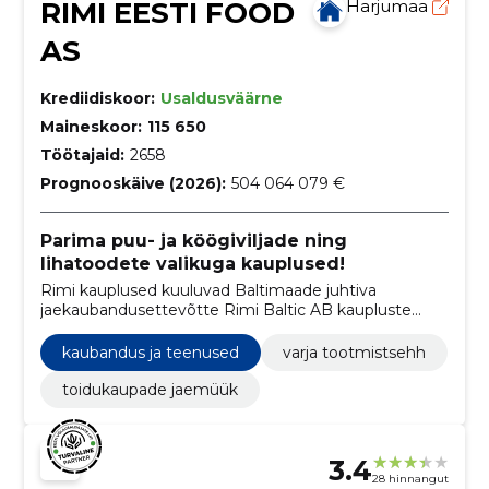
RIMI EESTI FOOD
Harjumaa
AS
Krediidiskoor:
Usaldusväärne
Maineskoor:
115 650
Töötajaid:
2658
Prognooskäive (2026):
504 064 079 €
Parima puu- ja köögiviljade ning
lihatoodete valikuga kauplused!
Rimi kauplused kuuluvad Baltimaade juhtiva
jaekaubandusettevõtte Rimi Baltic AB kaupluste
hulka. Eestis on ettevõtte ärinimeks Rimi Eesti Food
AS.
kaubandus ja teenused
varja tootmistsehh
toidukaupade jaemüük
3.4
28 hinnangut