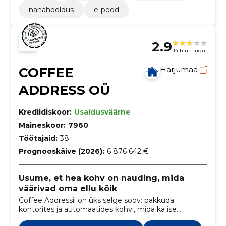
nahahooldus
e-pood
2.9
14 hinnangut
COFFEE
Harjumaa
ADDRESS OÜ
Krediidiskoor:
Usaldusväärne
Maineskoor:
7960
Töötajaid:
38
Prognooskäive (2026):
6 876 642 €
Usume, et hea kohv on nauding, mida
väärivad oma ellu kõik
Coffee Addressil on üks selge soov: pakkuda
kontorites ja automaatides kohvi, mida ka ise
naudinguga joome.