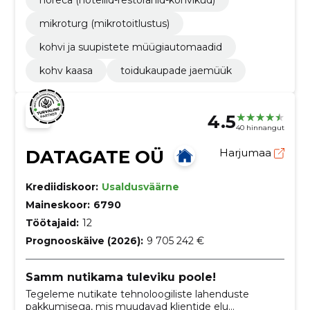
horeca (hotellid-restoranid-kohvikud)
mikroturg (mikrotoitlustus)
kohvi ja suupistete müügiautomaadid
kohv kaasa
toidukaupade jaemüük
4.5
40 hinnangut
DATAGATE OÜ
Harjumaa
Krediidiskoor:
Usaldusväärne
Maineskoor:
6790
Töötajaid:
12
Prognooskäive (2026):
9 705 242 €
Samm nutikama tuleviku poole!
Tegeleme nutikate tehnoloogiliste lahenduste
pakkumisega, mis muudavad klientide elu