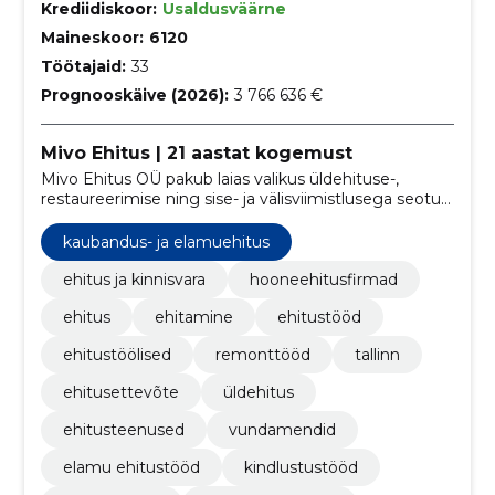
Krediidiskoor:
Usaldusväärne
Maineskoor:
6120
Töötajaid:
33
Prognooskäive (2026):
3 766 636 €
Mivo Ehitus | 21 aastat kogemust
Mivo Ehitus OÜ pakub laias valikus üldehituse-,
restaureerimise ning sise- ja välisviimistlusega seotud
teenuseid.
kaubandus- ja elamuehitus
ehitus ja kinnisvara
hooneehitusfirmad
ehitus
ehitamine
ehitustööd
ehitustöölised
remonttööd
tallinn
ehitusettevõte
üldehitus
ehitusteenused
vundamendid
elamu ehitustööd
kindlustustööd