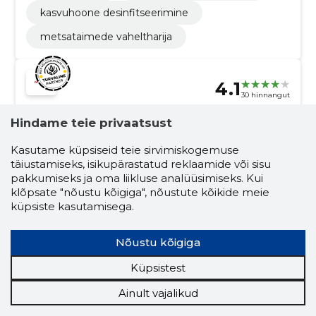
kasvuhoone desinfitseerimine
metsataimede vaheltharija
4.1
30 hinnangut
FARWELLI
Harjumaa
Hindame teie privaatsust
KAUBANDUSE
Kasutame küpsiseid teie sirvimiskogemuse
täiustamiseks, isikupärastatud reklaamide või sisu
OÜ
pakkumiseks ja oma liikluse analüüsimiseks. Kui
klõpsate "nõustu kõigiga", nõustute kõikide meie
Krediidiskoor:
Piiripealne
küpsiste kasutamisega.
Maineskoor:
5550
Töötajaid:
23
Nõustu kõigiga
Prognooskäive (2026):
4 685 110 €
Küpsistest
Ainult vajalikud
Usaldusväärne ja kindel partner Eesti
tipprestoranidele