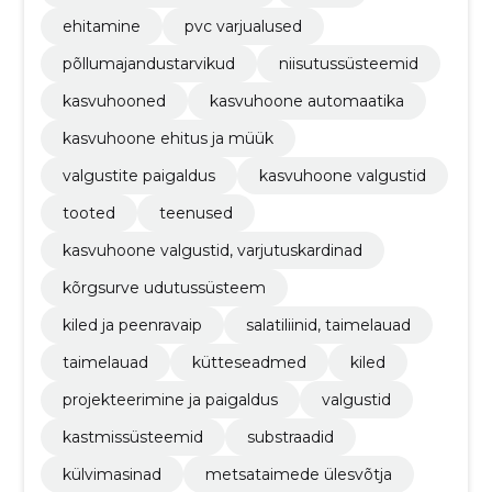
agrokonsultatsioonist ja tehnilisest hooldusest.
ehitamine
pvc varjualused
põllumajandustarvikud
niisutussüsteemid
kasvuhooned
kasvuhoone automaatika
kasvuhoone ehitus ja müük
valgustite paigaldus
kasvuhoone valgustid
tooted
teenused
kasvuhoone valgustid, varjutuskardinad
kõrgsurve udutussüsteem
kiled ja peenravaip
salatiliinid, taimelauad
taimelauad
kütteseadmed
kiled
projekteerimine ja paigaldus
valgustid
kastmissüsteemid
substraadid
külvimasinad
metsataimede ülesvõtja