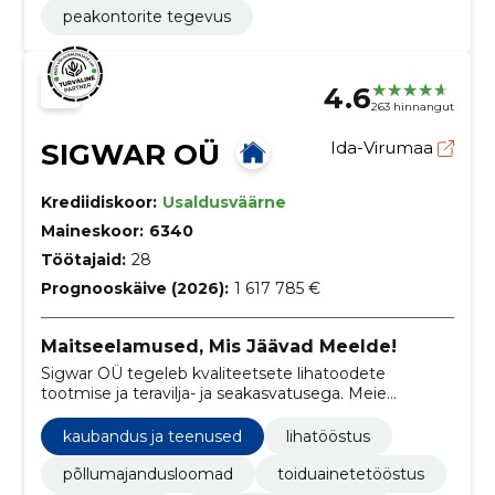
peakontorite tegevus
4.6
263 hinnangut
SIGWAR OÜ
Ida-Virumaa
Krediidiskoor:
Usaldusväärne
Maineskoor:
6340
Töötajaid:
28
Prognooskäive (2026):
1 617 785 €
Maitseelamused, Mis Jäävad Meelde!
Sigwar OÜ tegeleb kvaliteetsete lihatoodete
tootmise ja teravilja- ja seakasvatusega. Meie
missiooniks on pakkuda maitseelamusi, mis
põhinevad looduslikel maitsetel ja traditsioonidel ning
kaubandus ja teenused
lihatööstus
kasutada kaasaegset tehnoloogiat, et tagada
toodete kõrge kvaliteet.
põllumajandusloomad
toiduainetetööstus