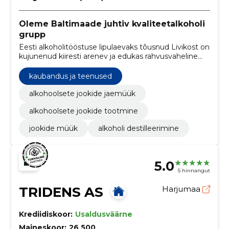
Oleme Baltimaade juhtiv kvaliteetalkoholi
grupp
Eesti alkoholitööstuse lipulaevaks tõusnud Livikost on
kujunenud kiiresti arenev ja edukas rahvusvaheline
alkoholigrupp.
kaubandus ja teenused
alkohoolsete jookide jaemüük
alkohoolsete jookide tootmine
jookide müük
alkoholi destilleerimine
5.0
5 hinnangut
TRIDENS AS
Harjumaa
Krediidiskoor:
Usaldusväärne
Maineskoor:
26 500