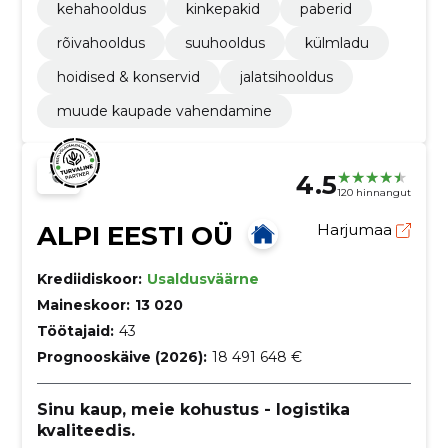
kehahooldus
kinkepakid
paberid
rõivahooldus
suuhooldus
külmladu
hoidised & konservid
jalatsihooldus
muude kaupade vahendamine
4.5
120 hinnangut
ALPI EESTI OÜ
Harjumaa
Krediidiskoor:
Usaldusväärne
Maineskoor:
13 020
Töötajaid:
43
Prognooskäive (2026):
18 491 648 €
Sinu kaup, meie kohustus - logistika
kvaliteedis.