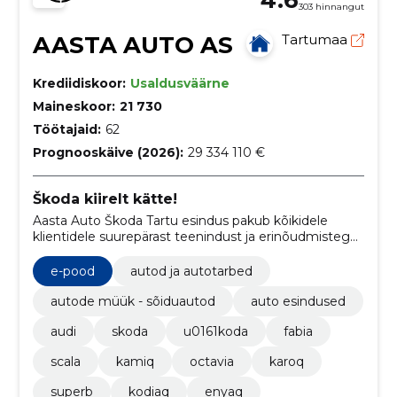
303 hinnangut
AASTA AUTO AS
Tartumaa
Krediidiskoor:
Usaldusväärne
Maineskoor:
21 730
Töötajaid:
62
Prognooskäive (2026):
29 334 110 €
Škoda kiirelt kätte!
Aasta Auto Škoda Tartu esindus pakub kõikidele
klientidele suurepärast teenindust ja erinõudmistega
vastavat varustust. Meil on laos olemas kõik vajalikud
mudelid ja varuosad ning tule proovisõidule, et näha
e-pood
autod ja autotarbed
ja tunda seda erilist Škoda kogemust!
autode müük - sõiduautod
auto esindused
audi
skoda
u0161koda
fabia
scala
kamiq
octavia
karoq
superb
kodiaq
enyaq