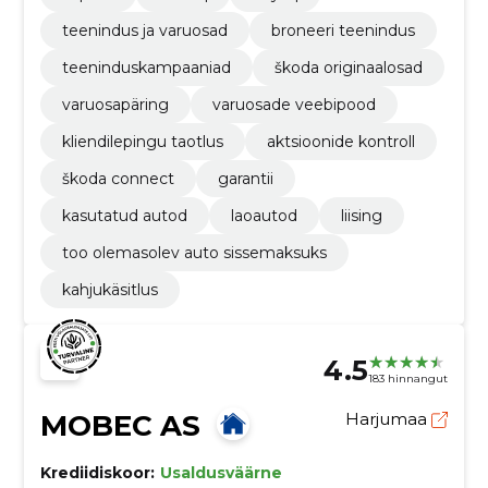
teenindus ja varuosad
broneeri teenindus
teeninduskampaaniad
škoda originaalosad
varuosapäring
varuosade veebipood
kliendilepingu taotlus
aktsioonide kontroll
škoda connect
garantii
kasutatud autod
laoautod
liising
too olemasolev auto sissemaksuks
kahjukäsitlus
4.5
183 hinnangut
MOBEC AS
Harjumaa
Krediidiskoor:
Usaldusväärne