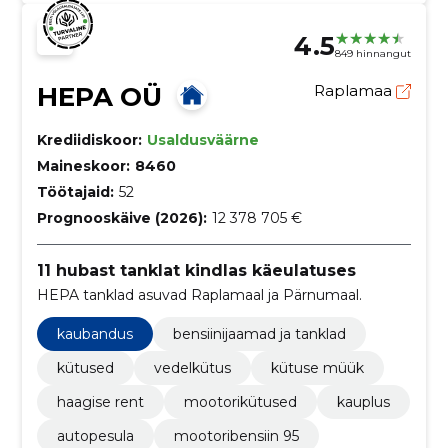
4.5
849 hinnangut
HEPA OÜ
Raplamaa
Krediidiskoor:
Usaldusväärne
Maineskoor:
8460
Töötajaid:
52
Prognooskäive (2026):
12 378 705 €
11 hubast tanklat kindlas käeulatuses
HEPA tanklad asuvad Raplamaal ja Pärnumaal.
kaubandus
bensiinijaamad ja tanklad
kütused
vedelkütus
kütuse müük
haagise rent
mootorikütused
kauplus
autopesula
mootoribensiin 95