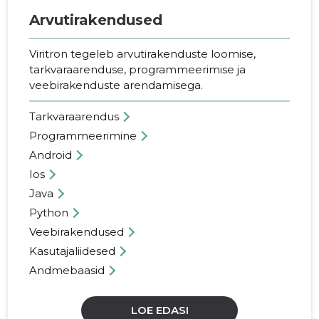
Arvutirakendused
Viritron tegeleb arvutirakenduste loomise,
tarkvaraarenduse, programmeerimise ja
veebirakenduste arendamisega.
Tarkvaraarendus
Programmeerimine
Android
Ios
Java
Python
Veebirakendused
Kasutajaliidesed
Andmebaasid
LOE EDASI