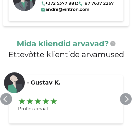
+372 5377 8813
187 7637 2267
andre@viritron.com
Mida kliendid arvavad?
?
Ettevõtte klientide arvamused
-
Gustav K.
Professionaal!