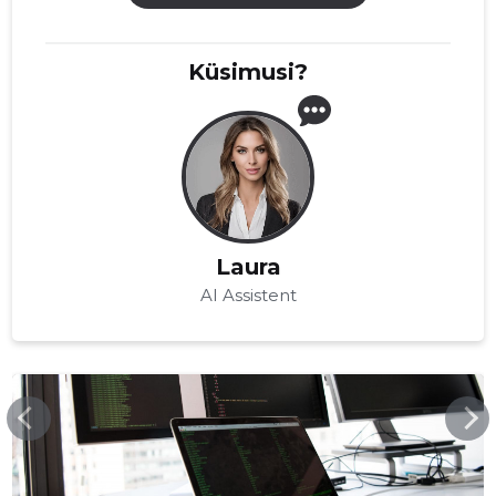
Küsimusi?
Laura
AI Assistent
VOOLAID.COM