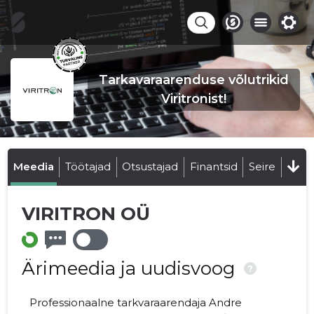
Tarkavaraarenduse võlutrikid
Viritronist!
Meedia
Töötajad
Otsustajad
Finantsid
Seire
VIRITRON OÜ
Ärimeedia ja uudisvoog
?
Professionaalne tarkvaraarendaja Andre