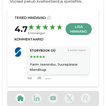
Voolaid pakub kvaliteetseid ja spetsiifilisi
programmeerimislahendusi. Kasutuses on
erinevaid programmeerimiskeeli ja oskused
on laiad.
TEISED HINDAVAD
?
22
4.7
LISA
HINNANG
3 hinnangut
KOMMENTAARID
STORYBOOK OÜ
2 aastat tagasi
Parim teenindus,
Suurepärane
klienditugi