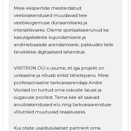
Meie ekspertide meisterdatud
veebirakendused muudavad teie
veebikogemuse dünaamiliseks ja
interaktiivseks. Oleme spetsialiseerunud ka
kasutajaliideste kujundamisele ja
andmebaaside arendamisele, pakkudes teile
terviklikke digitaalseid lahendusi.
Muuda pildi
VIRITRON OÜ-s usume, et iga projekt on
unikaalne ja nõuab erilist tähelepanu. Meie
kirjeldust
professionaalne tarkvaraarendaja Andre
Voolaid on tuntud oma oskuste laiuse ja
sügavuse poolest. Tema käe all saavad
arvutirakendused elu ning tarkvaraarenduse
võlutrikid muutuvad reaalsuseks.
Kui otsite usaldusväärset partnerit oma