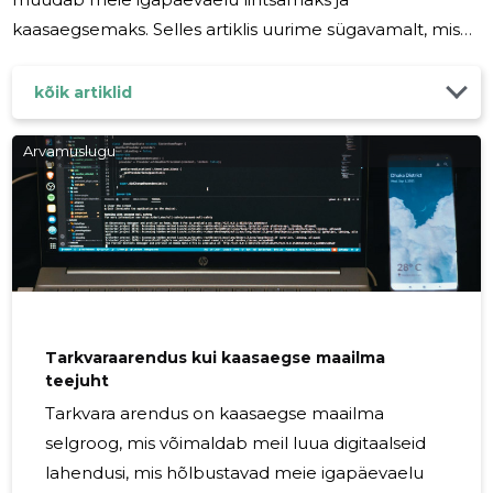
kaasaegsemaks. Selles artiklis uurime sügavamalt, mis
on programmeerija töö, millised on nende peamised
ülesanded ning miks nende roll on nii oluline tänapäeva
kõik artiklid
ühiskonnas. Programmeerijad on nagu kaasaegsed
võlurid, kes võtavad abstraktsed ideed ja muudavad
Arvamuslugu
need toimivaks tarkvaraks. Nende oskus kirjutada koodi
ja luua algoritme võimaldab meil nautida tervet hulka
digitaalseid lahendusi -
Tarkvaraarendus kui kaasaegse maailma
teejuht
Tarkvara arendus on kaasaegse maailma
selgroog, mis võimaldab meil luua digitaalseid
lahendusi, mis hõlbustavad meie igapäevaelu