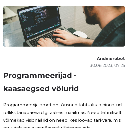
Andmerobot
30.08.2023, 07:25
Programmeerijad -
kaasaegsed võlurid
Programmeerija amet on tõusnud tähtsaks ja hinnatud
rolliks tänapäeva digitaalses maailmas. Need tehniliselt
võimekad visionäärid on need, kes loovad tarkvara, mis
muudab meie igapäevaelu lihtsamaks ja