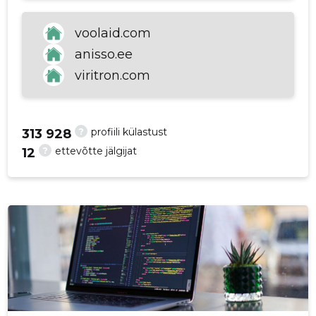
p
voolaid.com
anisso.ee
viritron.com
?
profiili külastust
313 928
?
ettevõtte jälgijat
12