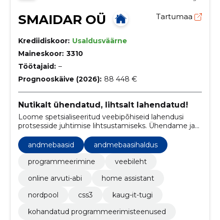
SMAIDAR OÜ
Tartumaa
Krediidiskoor:
Usaldusväärne
Maineskoor:
3310
Töötajaid:
–
Prognooskäive (2026):
88 448 €
Nutikalt ühendatud, lihtsalt lahendatud!
Loome spetsialiseeritud veebipõhiseid lahendusi
protsesside juhtimise lihtsustamiseks. Ühendame ja
integreerime olemasolevad süsteemid ja tarkvarad.
andmebaasid
andmebaasihaldus
programmeerimine
veebileht
online arvuti-abi
home assistant
nordpool
css3
kaug-it-tugi
kohandatud programmeerimisteenused