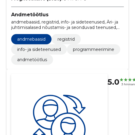
Andmetöötlus
andmebaasid, registrid, info- ja sideteenused, Äri- ja
juhtimisalased nõustamis- ja seonduvad teenused,
programmeerimine
andmebaasid
registrid
info- ja sideteenused
programmeerimine
andmetöötlus
5.0
3 hinna