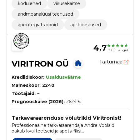
kodulehed
viirusekaitse
andmeanalüüsi teenused
api integratsioonid
api liidestused
4.7
3 hinnangut
VIRITRON OÜ
Tartumaa
Krediidiskoor:
Usaldusväärne
Maineskoor:
2240
Töötajaid:
–
Prognooskäive (2026):
2624 €
Tarkavaraarenduse võlutrikid Viritronist!
Professionaalne tarkvaraarendaja Andre Voolaid
pakub kvaliteetseid ja spetsiifilisi
programmeerimislahendusi. Kasutuses on erinevaid