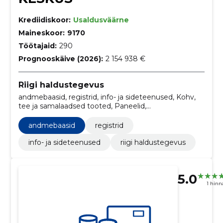
Krediidiskoor:
Usaldusväärne
Maineskoor:
9170
Töötajaid:
290
Prognooskäive (2026):
2 154 938 €
Riigi haldustegevus
andmebaasid, registrid, info- ja sideteenused, Kohv,
tee ja samalaadsed tooted, Paneelid,
Elektronpostisüsteemid, Mälulaiendusseadmed,
Infosüsteemid, Serverid, Kontorimasinate hooldus ja
andmebaasid
registrid
remont
info- ja sideteenused
riigi haldustegevus
5.0
1 hin