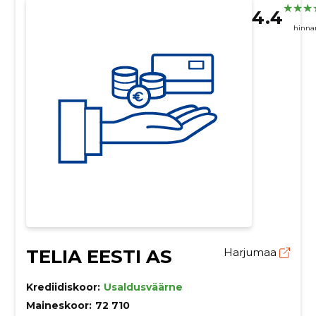
4.4
hinna
TELIA EESTI AS
Harjumaa
Krediidiskoor:
Usaldusväärne
Maineskoor:
72 710