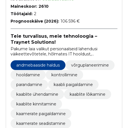
Maineskoor:
2610
Töötajaid:
2
Prognooskäive (2026):
106 596 €
Teie turvalisus, meie tehnoloogia –
Traynet Solutions!
Pakume laia valikut personaalseid lahendusi
väikeettevõtetele, hõlmates IT hooldust,
turvaseadmete paigaldust ja nõrkvoolu võrkude
projekteerimist.
andmebaaside haldus
võrguplaneerimine
hooldamine
kontrollimine
parandamine
kaabli paigaldamine
kaablite ühendamine
kaablite lõikamine
kaablite kinnitamine
kaamerate paigaldamine
kaamerate seadistamine