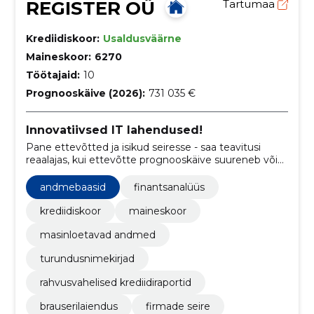
REGISTER OÜ
Tartumaa
Krediidiskoor:
Usaldusväärne
Maineskoor:
6270
Töötajaid:
10
Prognooskäive (2026):
731 035 €
Innovatiivsed IT lahendused!
Pane ettevõtted ja isikud seiresse - saa teavitusi
reaalajas, kui ettevõtte prognooskäive suureneb või
juhatuse liikme firmad on muutumas maksejõuetuks!
andmebaasid
finantsanalüüs
krediidiskoor
maineskoor
masinloetavad andmed
turundusnimekirjad
rahvusvahelised krediidiraportid
brauserilaiendus
firmade seire