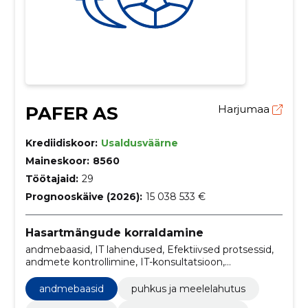
PAFER AS
Harjumaa
Krediidiskoor:
Usaldusväärne
Maineskoor:
8560
Töötajaid:
29
Prognooskäive (2026):
15 038 533 €
Hasartmängude korraldamine
andmebaasid, IT lahendused, Efektiivsed protsessid,
andmete kontrollimine, IT-konsultatsioon,
turvalahendused, veebirakendused, infrastruktuuri
haldus, puhkus ja meelelahutus
andmebaasid
puhkus ja meelelahutus