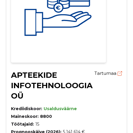
APTEEKIDE
Tartumaa
INFOTEHNOLOOGIA
OÜ
Krediidiskoor:
Usaldusväärne
Maineskoor:
8800
Töötajaid:
15
Prognooskäive (2026):
5 141 614 €