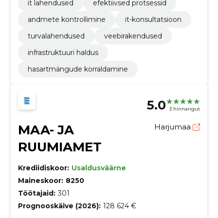
it lahendused
efektiivsed protsessid
andmete kontrollimine
it-konsultatsioon
turvalahendused
veebirakendused
infrastruktuuri haldus
hasartmängude korraldamine
5.0
3 hinnangut
MAA- JA
Harjumaa
RUUMIAMET
Krediidiskoor:
Usaldusväärne
Maineskoor:
8250
Töötajaid:
301
Prognooskäive (2026):
128 624 €