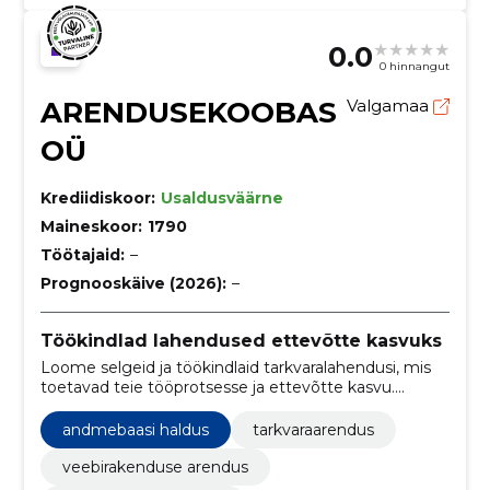
0.0
0 hinnangut
ARENDUSEKOOBAS
Valgamaa
OÜ
Krediidiskoor:
Usaldusväärne
Maineskoor:
1790
Töötajaid:
–
Prognooskäive (2026):
–
Töökindlad lahendused ettevõtte kasvuks
Loome selgeid ja töökindlaid tarkvaralahendusi, mis
toetavad teie tööprotsesse ja ettevõtte kasvu.
Aitame veebirakenduste, serveripoole ja
andmebaasidega muuta arenduse tõhusamaks.
andmebaasi haldus
tarkvaraarendus
veebirakenduse arendus