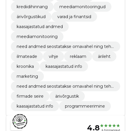
krediidihinnang
meediamonitooringud
ärivõrgustikud
varad ja finantsid
kaasajastatud andmed
meediamonitooring
need andmed seostatakse omavahel ning teha
kse kättesaadavaks inforegistri veebikeskkonna
ilmateade
vihje
reklaam
ärileht
s.
kroonika
kaasajastatud info
marketing
need andmed seostatakse omavahel ning teha
kse kättesaadavaks inforegistri veebikeskkonna
firmade seire
ärivõrgustik
s.
kaasajastatud info
programmeerimine
4.8
4 hinnangut