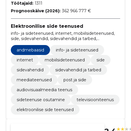
Töötajaid:
1311
Prognooskäive (2026):
362 966 777 €
Elektroonilise side teenused
info- ja sideteenused, internet, mobiilsideteenused,
side, sidevahendid, sidevahendid ja tarbed,
andmebaasid, Infosüsteemid, Serverid, Telefoni- ja
andmeedastusteenused
andmebaasid
info- ja sideteenused
internet
mobiilsideteenused
side
sidevahendid
sidevahendid ja tarbed
meediateenused
post ja side
audiovisuaalmeedia teenus
sideteenuse osutamine
televisiooniteenus
elektroonilise side teenused