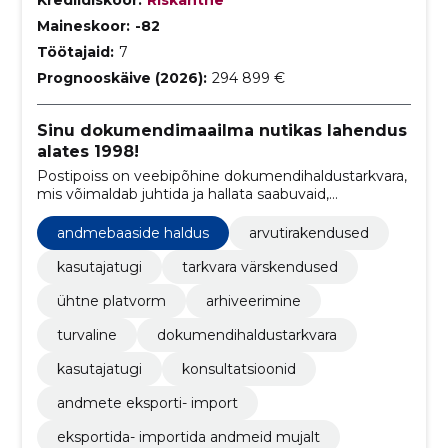
Maineskoor:
-82
Töötajaid:
7
Prognooskäive (2026):
294 899 €
Sinu dokumendimaailma nutikas lahendus
alates 1998!
Postipoiss on veebipõhine dokumendihaldustarkvara,
mis võimaldab juhtida ja hallata saabuvaid,
väljaminevaid ja sisemisi dokumente kogu nende
elutsükli jooksul.
andmebaaside haldus
arvutirakendused
kasutajatugi
tarkvara värskendused
ühtne platvorm
arhiveerimine
turvaline
dokumendihaldustarkvara
kasutajatugi
konsultatsioonid
andmete eksporti- import
eksportida- importida andmeid mujalt