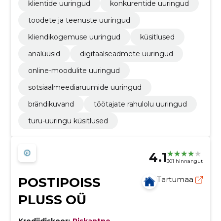
klientide uuringud
konkurentide uuringud
toodete ja teenuste uuringud
kliendikogemuse uuringud
küsitlused
analüüsid
digitaalseadmete uuringud
online-moodulite uuringud
sotsiaalmeediaruumide uuringud
brändikuvand
töötajate rahulolu uuringud
turu-uuringu küsitlused
4.1
301 hinnangut
POSTIPOISS
Tartumaa
PLUSS OÜ
Krediidiskoor:
Riskantne