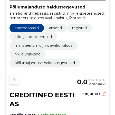
Põllumajanduse haldustegevused
ametid, andmebaasid, registrid, info- ja sideteenused,
ministeeriumid jms avalik haldus, Plotterid,
Lennukipetrool, Konstruktsioonid ja
konstruktsioonide osad, Digitaalkartograafia,
andmebaasid
ametid
registrid
Infosüsteemid
info- ja sideteenused
ministeeriumid jms avalik haldus
riik ja ühiskond
põllumajanduse haldustegevused
0.0
0 hinnangut
CREDITINFO EESTI
Harjumaa
AS
Krediidiskoor:
Usaldusväärne