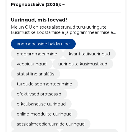
Prognooskäive (2026):
–
Uuringud, mis loevad!
Meiun OÜ on spetsialiseerunud turu-uuringute
küsimustike koostamisele ja programmeerimisele
ning pakub keerukate projektide teostamise
võimalusi. Meie eesmärk on aidata klientidel saada
andmebaaside haldamine
tulemusi läbi täpsete ja kvaliteetsete uuringutega
programmeerimine
kvantitatiivuuringud
veebiuuringud
uuringute küsimustikud
statistiline analüüs
turgude segmenteerimine
efektiivsed protsessid
e-kaubanduse uuringud
online-moodulite uuringud
sotsiaalmeediaruumide uuringud