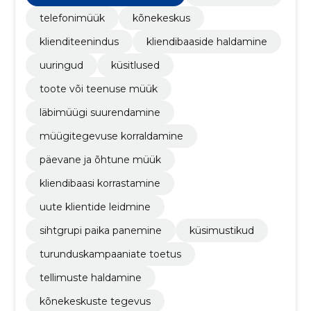
telefonimüük
kõnekeskus
klienditeenindus
kliendibaaside haldamine
uuringud
küsitlused
toote või teenuse müük
läbimüügi suurendamine
müügitegevuse korraldamine
päevane ja õhtune müük
kliendibaasi korrastamine
uute klientide leidmine
sihtgrupi paika panemine
küsimustikud
turunduskampaaniate toetus
tellimuste haldamine
kõnekeskuste tegevus