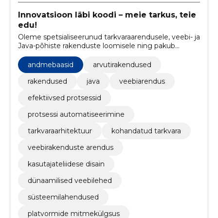
Innovatsioon läbi koodi – meie tarkus, teie
edu!
Oleme spetsialiseerunud tarkvaraarendusele, veebi- ja
Java-põhiste rakenduste loomisele ning pakub
kvaliteetseid lahendus.
andmebaasid
arvutirakendused
rakendused
java
veebiarendus
efektiivsed protsessid
protsessi automatiseerimine
tarkvaraarhitektuur
kohandatud tarkvara
veebirakenduste arendus
kasutajateliidese disain
dünaamilised veebilehed
süsteemilahendused
platvormide mitmekülgsus