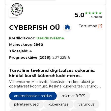
5.0
1 hinnang
CYBERFISH OÜ
Tartumaa
Krediidiskoor:
Usaldusväärne
Maineskoor:
2960
Töötajaid:
4
Prognooskäive (2026):
207 228 €
Turvaline teekond digitaalses ookeanis:
kindlal kursil küberohtude meres.
Vähendame Microsofti-ökosüsteemi keerukust ja
operatiivset koormust. Keskne küberkaitse, varundus
ja litsentsihaldus tagavad kiire taastumise ja
madalama kulutaseme.
andmebaaside haldus
microsoft 365
pilveteenused
küberkaitse
varundus