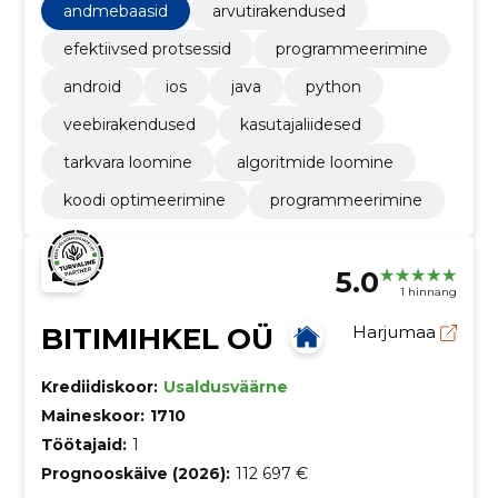
programmeerimiskeeli ja oskused on laiad.
andmebaasid
arvutirakendused
efektiivsed protsessid
programmeerimine
android
ios
java
python
veebirakendused
kasutajaliidesed
tarkvara loomine
algoritmide loomine
koodi optimeerimine
programmeerimine
5.0
1 hinnang
BITIMIHKEL OÜ
Harjumaa
Krediidiskoor:
Usaldusväärne
Maineskoor:
1710
Töötajaid:
1
Prognooskäive (2026):
112 697 €