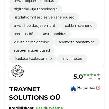
arvutitööjaama hooldus
digitaalallkirja tehnoloogia
ristplatvormilised serverilahendused
arvuti hooldus ja remont
pakkimisvahend
arendustöö
arvutihooldus
viiruse eemaldamine
andmete taastamine
süsteemi uuendused
jõudluse häälestamine
ülevaatused
5.0
1 hinnang
TRAYNET
Harjumaa
SOLUTIONS OÜ
Krediidiskoor:
Usaldusväärne