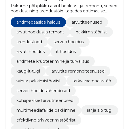
Pakume põhjalikku arvutihooldust ja -remonti, serveri
hooldust ning arendustöid, tagades optimaalse
jõudluse ja usaldusväärsuse.
andmebaaside haldus
arvutiteenused
arvutihooldus ja remont
pakkimistööriist
arendustööd
serveri hooldus
arvuti hooldus
it hooldus
andmete krüpteerimine ja turvalisus
kaug-it-tugi
arvutite remonditeenused
winrar pakkimistööriist
tarkvaraarendustöö
serveri hoolduslahendused
kohapealsed arvutiteenused
multimeediafailide pakkimine
rar ja zip tugi
efektiivne arhiveerimistööriist