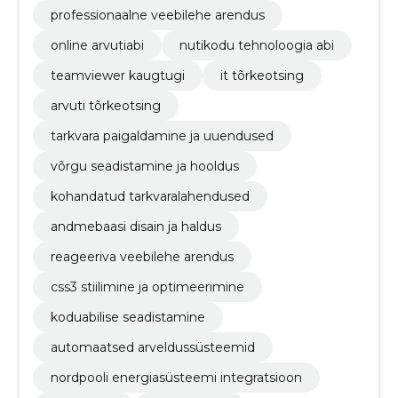
professionaalne veebilehe arendus
online arvutiabi
nutikodu tehnoloogia abi
teamviewer kaugtugi
it tõrkeotsing
arvuti tõrkeotsing
tarkvara paigaldamine ja uuendused
võrgu seadistamine ja hooldus
kohandatud tarkvaralahendused
andmebaasi disain ja haldus
reageeriva veebilehe arendus
css3 stiilimine ja optimeerimine
koduabilise seadistamine
automaatsed arveldussüsteemid
nordpooli energiasüsteemi integratsioon