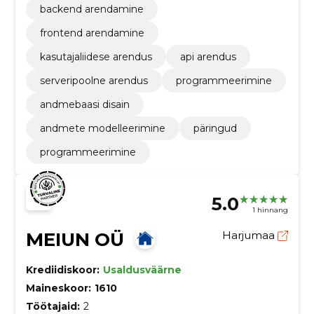
backend arendamine
frontend arendamine
kasutajaliidese arendus
api arendus
serveripoolne arendus
programmeerimine
andmebaasi disain
andmete modelleerimine
päringud
programmeerimine
5.0
1 hinnang
MEIUN OÜ
Harjumaa
Krediidiskoor:
Usaldusväärne
Maineskoor:
1610
Töötajaid:
2