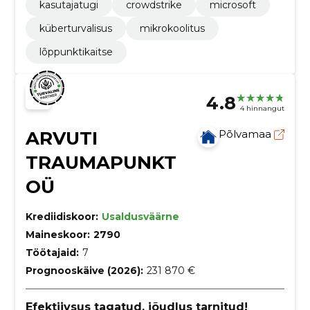
kasutajatugi
crowdstrike
microsoft
küberturvalisus
mikrokoolitus
lõppunktikaitse
4.8
4 hinnangut
ARVUTI
Põlvamaa
TRAUMAPUNKT
OÜ
Krediidiskoor:
Usaldusväärne
Maineskoor:
2790
Töötajaid:
7
Prognooskäive (2026):
231 870 €
Efektiivsus tagatud, jõudlus tarnitud!