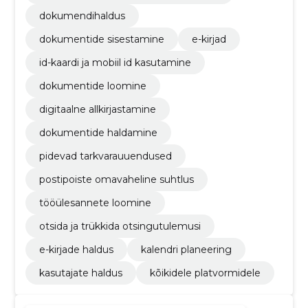
dokumendihaldus
dokumentide sisestamine
e-kirjad
id-kaardi ja mobiil id kasutamine
dokumentide loomine
digitaalne allkirjastamine
dokumentide haldamine
pidevad tarkvarauuendused
postipoiste omavaheline suhtlus
tööülesannete loomine
otsida ja trükkida otsingutulemusi
e-kirjade haldus
kalendri planeering
kasutajate haldus
kõikidele platvormidele