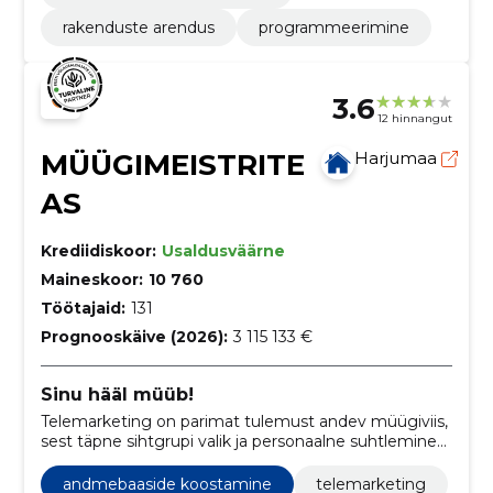
rakenduste arendus
programmeerimine
3.6
12 hinnangut
MÜÜGIMEISTRITE
Harjumaa
AS
Krediidiskoor:
Usaldusväärne
Maineskoor:
10 760
Töötajaid:
131
Prognooskäive (2026):
3 115 133 €
Sinu hääl müüb!
Telemarketing on parimat tulemust andev müügiviis,
sest täpne sihtgrupi valik ja personaalne suhtlemine
on eelduseks tulemuse saavutamisel.
andmebaaside koostamine
telemarketing