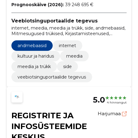
Prognooskäive (2026):
39 248 695 €
Veebiotsinguportaalide tegevus
internet, meedia, meedia ja trükk, side, andmebaasid,
Mitmesugused trükised, Kirjastamisteenused,
Äriorganisatsioonide teenused,
Reklaamikampaaniateenused, trükiteenused
andmebaasid
internet
kultuur ja haridus
meedia
meedia ja trükk
side
veebiotsinguportaalide tegevus
5.0
4 hinnangut
REGISTRITE JA
Harjumaa
INFOSÜSTEEMIDE
KESKUS