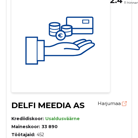
2.4
11 hinna
DELFI MEEDIA AS
Harjumaa
Krediidiskoor:
Usaldusväärne
Maineskoor:
33 890
Töötajaid:
452