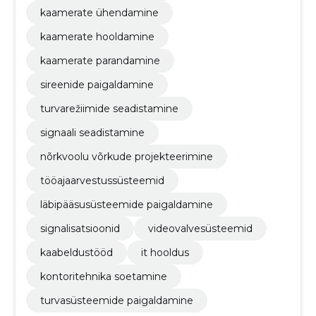
kaamerate ühendamine
kaamerate hooldamine
kaamerate parandamine
sireenide paigaldamine
turvarežiimide seadistamine
signaali seadistamine
nõrkvoolu võrkude projekteerimine
tööajaarvestussüsteemid
läbipääsusüsteemide paigaldamine
signalisatsioonid
videovalvesüsteemid
kaabeldustööd
it hooldus
kontoritehnika soetamine
turvasüsteemide paigaldamine