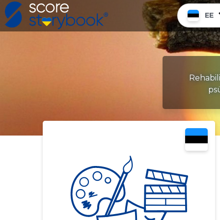
EE
Rehabil
ps