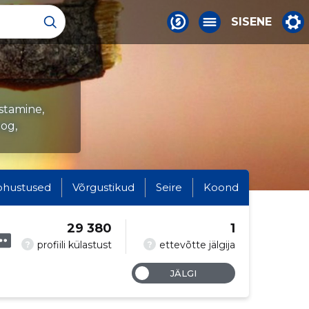
SISENE
stamine,
og,
ohustused
Võrgustikud
Seire
Koond
29 380
1
?
?
profiili külastust
ettevõtte jälgija
JÄLGI