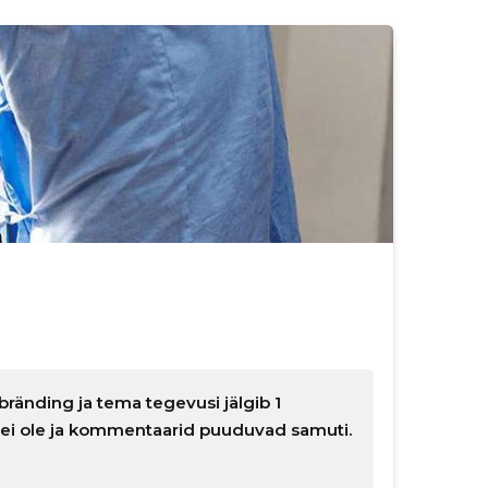
ränding ja tema tegevusi jälgib 1
d ei ole ja kommentaarid puuduvad samuti.