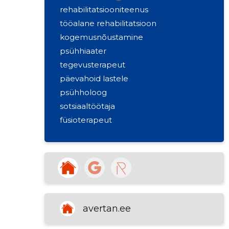
rehabilitatsiooniteenus
tööalane rehabilitatsioon
kogemusnõustamine
psühhiaater
tegevusterapeut
päevahoid lastele
psühholoog
sotsiaaltöötaja
füsioterapeut
emotsionaalne tugi
pereteenus
arst
õde
kogemusnõustaja
vaimse tervise õde
avertan.ee
majutuseta sotsiaalhoolekanne