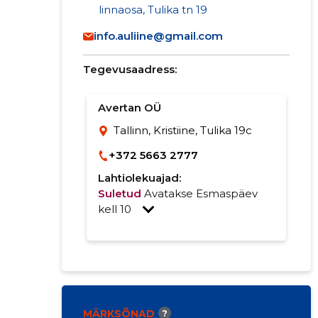
linnaosa, Tulika tn 19
info.auliine@gmail.com
Tegevusaadress:
Avertan OÜ
Tallinn, Kristiine, Tulika 19c
+372 5663 2777
Lahtiolekuajad:
Suletud
Avatakse Esmaspäev
kell 10
MÄRKSÕNAD
?