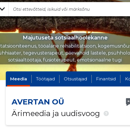
Majutuseta sotsiaalhoolekanne
itatsiooniteenus, tööalane rehabilitatsioon, kogemusnõu
ühhiaater, tegevusterapeut, päevahoid lastele, psühholo
sotsiaaltöötaja, füsioterapeut, emotsionaalne tugi
Meedia
Töötajad
Otsustajad
Finantsid
K
AVERTAN OÜ
Ärimeedia ja uudisvoog
?