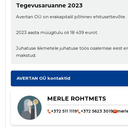
Tegevusaruanne 2023
Avertan OÜ on erakapitalil põhinev ehitusettevõte.
2023 aasta müügitulu oli 18 439 eurot.
Juhatuse liikmetele juhatuse töös osalemise eest era
makstud.
AVERTAN OÜ kontaktid
MERLE ROHTMETS
+372 511 1119
+372 5623 3019
merl