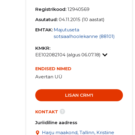
Registrikood:
12940569
Asutatud:
04.11.2015 (10 aastat)
EMTAK:
Majutuseta
sotsiaalhoolekanne (88101)
KMKR:
EE102082104 (algus 06.07.18)
ENDISED NIMED
Avertan UÜ
LISAN CRM'I
?
KONTAKT
Juriidiline aadress
Harju maakond, Tallinn, Kristiine