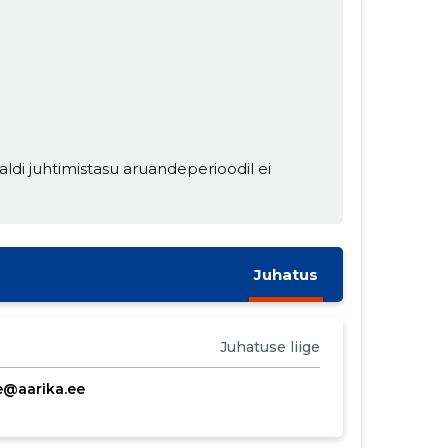
ldi juhtimistasu aruandeperioodil ei
Juhatus
Juhatuse liige
e@aarika.ee