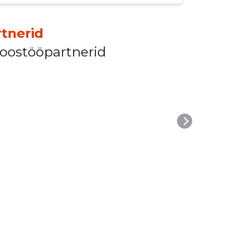
tnerid
koostööpartnerid
MET