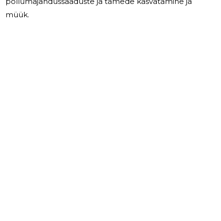
põllumajandussaaduste ja tamede kasvatamine ja
müük.
1