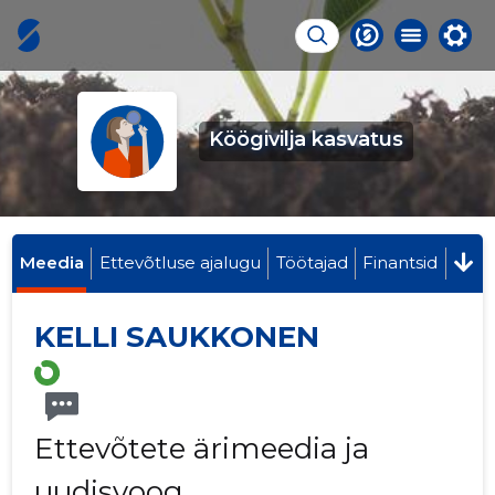
Köögivilja kasvatus
Meedia
Ettevõtluse ajalugu
Töötajad
Finantsid
KELLI SAUKKONEN
Ettevõtete ärimeedia ja
uudisvoog