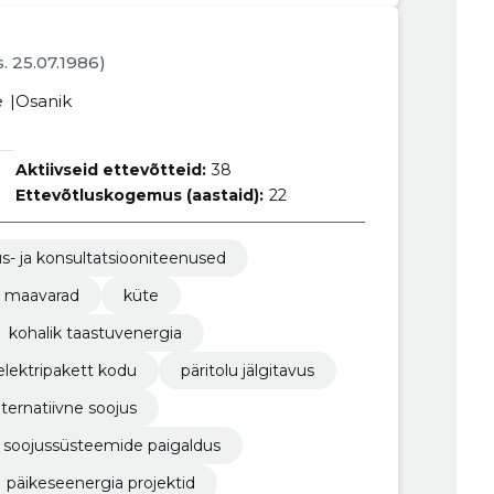
s. 25.07.1986)
e
Osanik
Aktiivseid ettevõtteid:
38
Ettevõtluskogemus (aastaid):
22
s- ja konsultatsiooniteenused
a maavarad
küte
kohalik taastuvenergia
elektripakett kodu
päritolu jälgitavus
lternatiivne soojus
soojussüsteemide paigaldus
päikeseenergia projektid