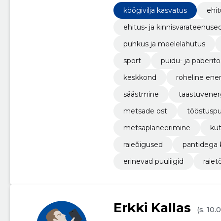
köögivilja kasvatus
ehit
ehitus- ja kinnisvarateenuse
puhkus ja meelelahutus
sport
puidu- ja paberit
keskkond
roheline ene
säästmine
taastuvener
metsade ost
tööstuspu
metsaplaneerimine
kü
raieõigused
pantidega 
erinevad puuliigid
raiet
Erkki Kallas
(s. 10.