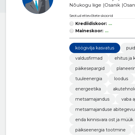
Nõukogu liige
Osanik
Osan
Seotud ettevõtete skoorid
Krediidiskoor:
...
Maineskoor:
...
köögivilja kasvatus
puid
valdusfirmad
ehitus ja 
päikesepargid
planeer
tuuleenergia
loodus
energeetika
akutehnol
metsamajandus
vaba a
metsamajanduse abitegevu
enda kinnisvara ost ja müük
päikseenergia tootmine