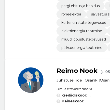
pargi ehitus ja hooldus
roheelekter
salvestusl
korteriühistute tegevused
elektrienergia tootmine
muud lõbustustegevused
päikseenergia tootmine
Reimo Nook
(s. 0
Juhatuse liige
Osanik
Osan
Seotud ettevõtete skoorid
Krediidiskoor:
...
Maineskoor:
...