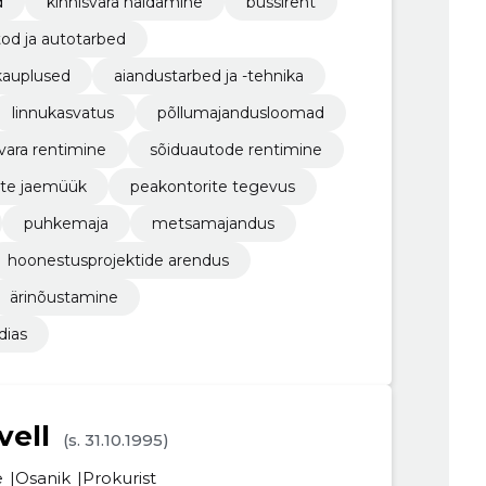
d
kinnisvara haldamine
bussirent
od ja autotarbed
kauplused
aiandustarbed ja -tehnika
linnukasvatus
põllumajandusloomad
svara rentimine
sõiduautode rentimine
ete jaemüük
peakontorite tegevus
puhkemaja
metsamajandus
hoonestusprojektide arendus
ärinõustamine
dias
vell
(s. 31.10.1995)
e
Osanik
Prokurist