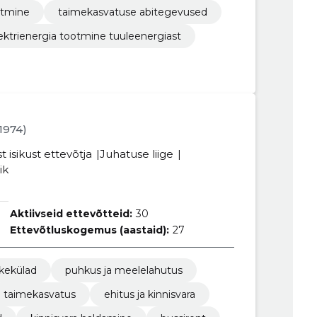
otmine
taimekasvatuse abitegevused
ektrienergia tootmine tuuleenergiast
.1974)
st isikust ettevõtja
Juhatuse liige
ik
Aktiivseid ettevõtteid:
30
Ettevõtluskogemus (aastaid):
27
kekülad
puhkus ja meelelahutus
taimekasvatus
ehitus ja kinnisvara