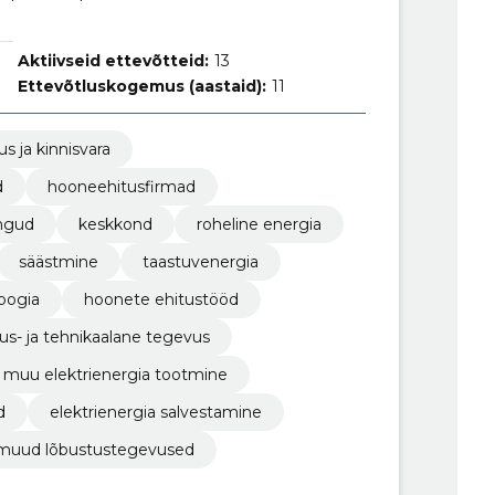
Aktiivseid ettevõtteid:
13
Ettevõtluskogemus (aastaid):
11
us ja kinnisvara
d
hooneehitusfirmad
ingud
keskkond
roheline energia
säästmine
taastuvenergia
oogia
hoonete ehitustööd
us- ja tehnikaalane tegevus
muu elektrienergia tootmine
d
elektrienergia salvestamine
muud lõbustustegevused