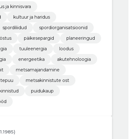
us ja kinnisvara
d
kultuur ja haridus
spordiliidud
spordiorganisatsioonid
ööstus
päikesepargid
planeeringud
rgia
tuuleenergia
loodus
gia
energeetika
akutehnoloogia
it
metsamajandamine
ttepuu
metsakinnistute ost
kinnistud
puidukaup
ööd
01.1985)