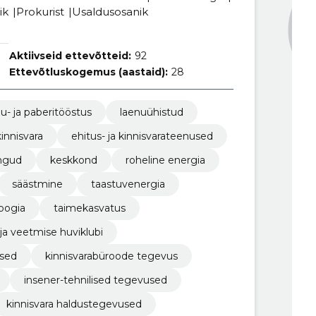
ik
Prokurist
Usaldusosanik
Aktiivseid ettevõtteid:
92
Ettevõtluskogemus (aastaid):
28
u- ja paberitööstus
laenuühistud
kinnisvara
ehitus- ja kinnisvarateenused
ingud
keskkond
roheline energia
säästmine
taastuvenergia
oogia
taimekasvatus
ja veetmise huviklubi
sed
kinnisvarabüroode tegevus
insener-tehnilised tegevused
kinnisvara haldustegevused