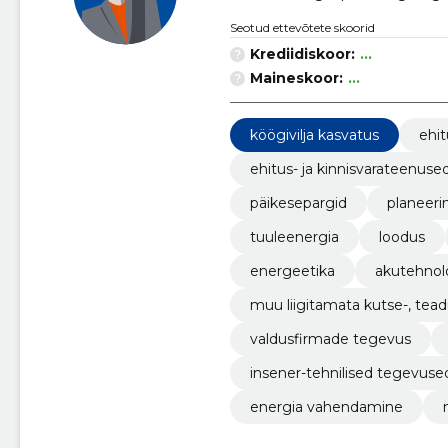
Seotud ettevõtete skoorid
Krediidiskoor:
...
Maineskoor:
...
köögivilja kasvatus
ehit
ehitus- ja kinnisvarateenuse
päikesepargid
planeer
tuuleenergia
loodus
energeetika
akutehnol
muu liigitamata kutse-, tead
valdusfirmade tegevus
insener-tehnilised tegevuse
energia vahendamine