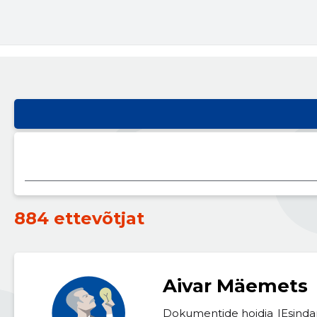
884 ettevõtjat
Aivar Mäemets
Dokumentide hoidja
Esinda