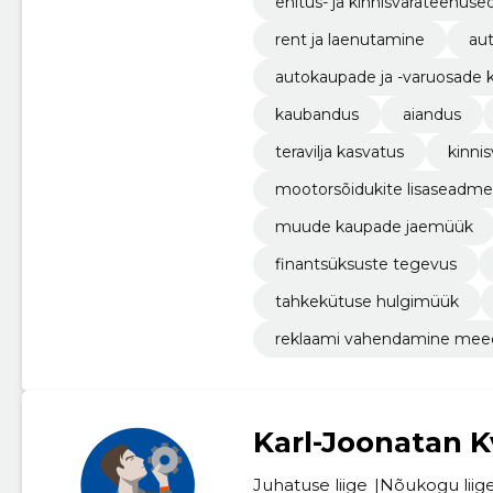
ehitus- ja kinnisvarateenuse
rent ja laenutamine
aut
autokaupade ja -varuosade 
kaubandus
aiandus
teravilja kasvatus
kinni
mootorsõidukite lisaseadm
muude kaupade jaemüük
finantsüksuste tegevus
tahkekütuse hulgimüük
reklaami vahendamine mee
Karl-Joonatan K
Juhatuse liige
Nõukogu liig