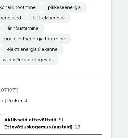
kohalik tootmine
päikeseenergia
ahendused
küttelahendus
ärinõustamine
muu elektrienergia tootmine
elektrienergia ülekanne
valdusfirmade tegevus
5.07.1971)
ik
Prokurist
Aktiivseid ettevõtteid:
51
Ettevõtluskogemus (aastaid):
29