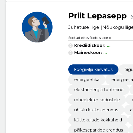
Priit Lepasepp
(
Juhatuse liige
Nõukogu liig
Seotud ettevõtete skoorid
Krediidiskoor:
...
Maineskoor:
...
köögivilja kasvatus
õigu
energeetika
energia- j
elektrienergia tootmine
roheelekter kodustele
ühistu küttelahendus
a
küttekulude kokkuhoid
päikeseparkide arendus