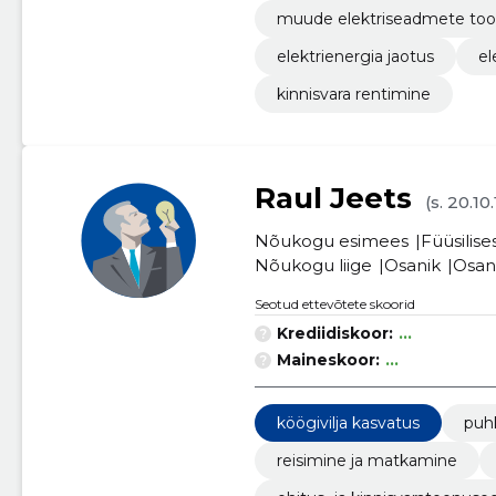
muude elektriseadmete to
elektrienergia jaotus
el
kinnisvara rentimine
Raul Jeets
(s. 20.10
Nõukogu esimees
Füüsilise
Nõukogu liige
Osanik
Osan
Seotud ettevõtete skoorid
Krediidiskoor:
...
Maineskoor:
...
köögivilja kasvatus
puh
reisimine ja matkamine