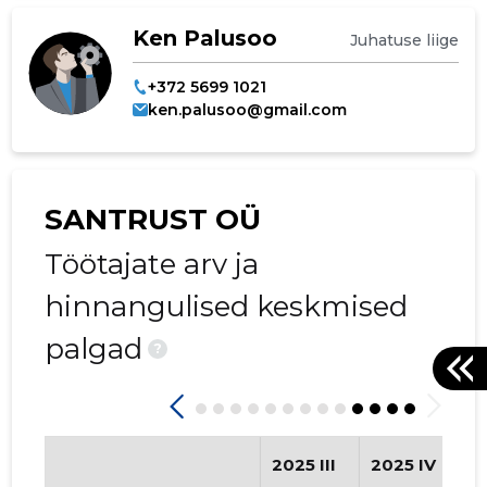
Ken Palusoo
Juhatuse liige
+372 5699 1021
ken.palusoo@gmail.com
SANTRUST OÜ
Töötajate arv ja
hinnangulised keskmised
palgad
?
2025 III
2025 IV
2