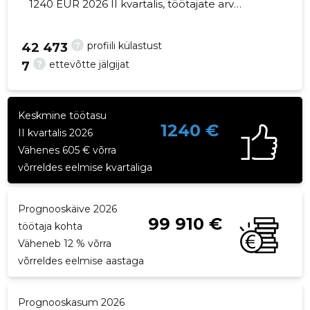
1240 EUR 2026 II kvartalis, töötajate arv
suurenes 2 võrra - 21 töötajat
?
profiili külastust
42 473
?
ettevõtte jälgijat
7
38
Keskmine töötasu
1240 €
II kvartalis 2026
Vähenes 605 € võrra
võrreldes eelmise kvartaliga
Prognooskäive 2026
99 910 €
töötaja kohta
Väheneb 12 % võrra
võrreldes eelmise aastaga
Prognooskasum 2026