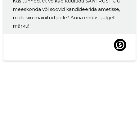
Kas tunned, et võiksid kuuluda SANTRUST OÜ
2017 II
-
2
meeskonda või soovid kandideerida ametisse,
2017 I
-
-
mida siin mainitud pole? Anna endast julgelt
märku!