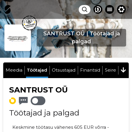
SANTRUST OÜ | Töötajad ja
palgad
Meedia
Töötajad
Otsustajad
Finantsid
Seire
SANTRUST OÜ
Töötajad ja palgad
Keskmine töötasu vähenes 605 EUR võrra -