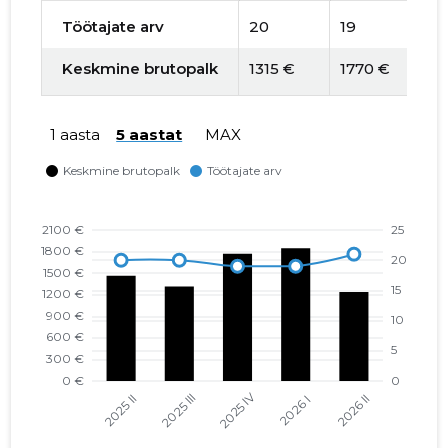
Töötajate arv
20
19
1
Keskmine brutopalk
1315 €
1770 €
1
1 aasta
5 aastat
MAX