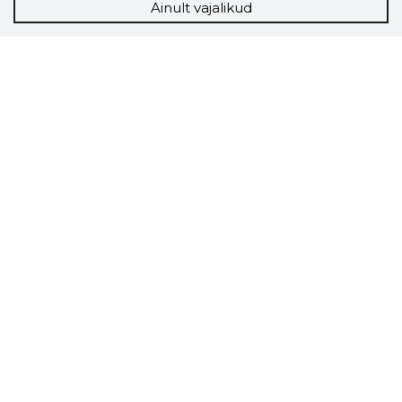
Ainult vajalikud
Storybook
Chrome laiendus
Storybooki laiendus ütleb Sulle, mis firma
veebilehel Sa parajasti viibid ja kui usaldusväärne
see firma täna on.
LAADI LAIENDUS ALLA