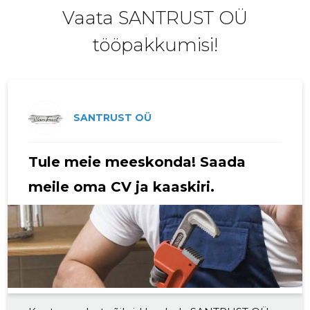
Vaata SANTRUST OÜ
2019 IV
3346 €
5
tööpakkumisi!
2019 III
3316 €
4
2019 II
2602 €
3
2019 I
1973 €
3
SANTRUST OÜ
2018 IV
2274 €
2
Tule meie meeskonda! Saada
2018 III
2225 €
2
meile oma CV ja kaaskiri.
2018 II
1621 €
2
2018 I
1266 €
2
2017 IV
1582 €
2
2017 III
1195 €
2