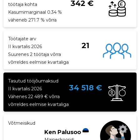
342 €
töötaja kohta
Kasumimarginaal 0.34 %
väheneb 271.7 % võrra
Töötajate arv
21
II kvartalis 2026
Suurenes 2 töötaja võrra
võrreldes eelmise kvartaliga
Tasutud tööjõumaksud
34 518 €
II kvartalis 2026
Vähenes 22 489 € võrra
võrreldes eelmise kvartaliga
Võtmeisikud
Ken Palusoo
Maineskoorid:
...