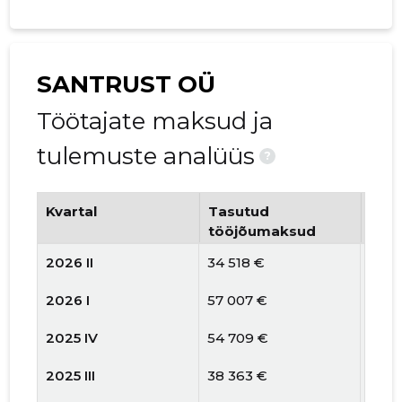
SANTRUST OÜ
Töötajate maksud ja
tulemuste analüüs
?
Kvartal
Tasutud
Tööt
tööjõumaksud
arv
2026 II
34 518 €
21
2026 I
57 007 €
19
2025 IV
54 709 €
19
2025 III
38 363 €
20