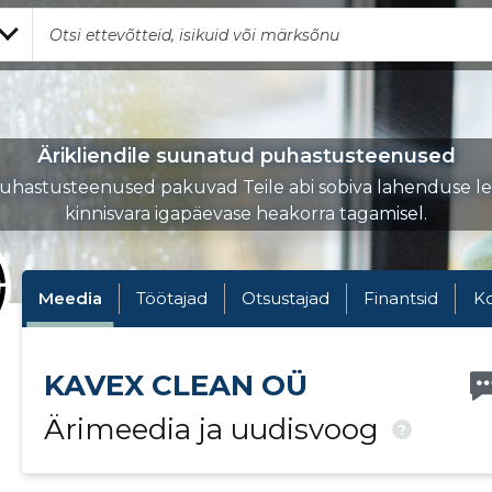
Ärikliendile suunatud puhastusteenused
uhastusteenused pakuvad Teile abi sobiva lahenduse le
kinnisvara igapäevase heakorra tagamisel.
Meedia
Töötajad
Otsustajad
Finantsid
K
KAVEX CLEAN OÜ
Ärimeedia ja uudisvoog
?