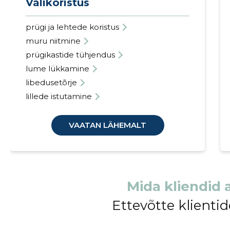
Välikoristus
prügi ja lehtede koristus
muru niitmine
prügikastide tühjendus
lume lükkamine
libedusetõrje
lillede istutamine
VAATAN LÄHEMALT
Mida kliendid 
Ettevõtte klient