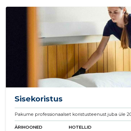
Sisekoristus
Sinu nimi
Pakume professionaalset koristusteenust juba üle 20
ÄRIHOONED
HOTELLID
taar