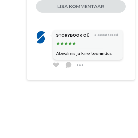
esteetiline töökeskkond
LISA KOMMENTAAR
puhastusteenused ärikliendile
sisekoristus
välikoristus
STORYBOOK OÜ
2 aastat tagasi
eripuhastustööd
koristusteenused
Abivalmis ja kiire teenindus
hoonete üldpuhastus