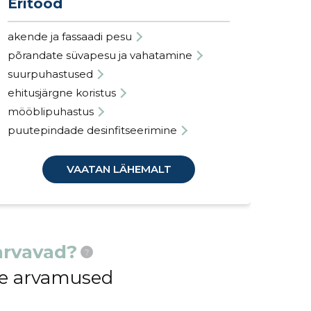
Eritööd
akende ja fassaadi pesu
põrandate süvapesu ja vahatamine
suurpuhastused
ehitusjärgne koristus
mööblipuhastus
puutepindade desinfitseerimine
VAATAN LÄHEMALT
arvavad?
?
ide arvamused