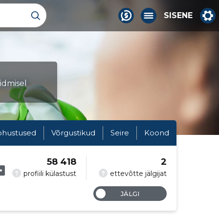
SISENE
idmisel
ohustused
Võrgustikud
Seire
Koond
58 418
2
?
?
profiili külastust
ettevõtte jälgijat
JÄLGI