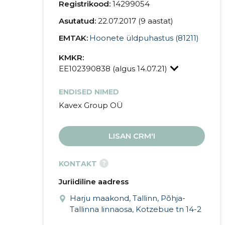
Registrikood:
14299054
Asutatud:
22.07.2017 (9 aastat)
EMTAK:
Hoonete üldpuhastus (81211)
KMKR:
EE102390838 (algus 14.07.21)
ENDISED NIMED
Kavex Group OÜ
LISAN CRM'I
?
KONTAKT
Juriidiline aadress
Harju maakond, Tallinn, Põhja-
Tallinna linnaosa, Kotzebue tn 14-2