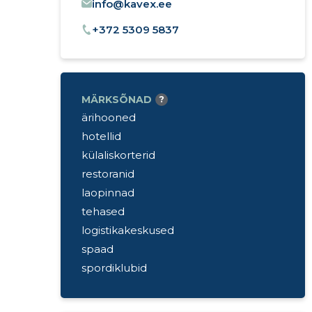
info@kavex.ee
+372 5309 5837
MÄRKSÕNAD
?
ärihooned
hotellid
külaliskorterid
restoranid
laopinnad
tehased
logistikakeskused
spaad
spordiklubid
meditsiinikeskused
prügi ja lehtede koristus