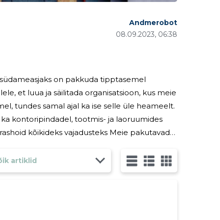
Andmerobot
08.09.2023, 06:38
le südameasjaks on pakkuda tipptasemel
e, et luua ja säilitada organisatsioon, kus meie
l, tundes samal ajal ka ise selle üle heameelt.
i ka kontoripindadel, tootmis- ja laoruumides
teenused jagunevad kahte gruppi: Igapäevane hoolduskoristus: Hoiame teie ruumid puhtad
ik artiklid