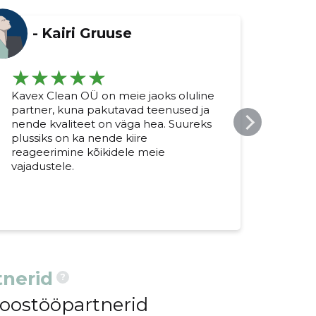
-
Kairi Gruuse
Kavex Clean OÜ on meie jaoks oluline
Kave
partner, kuna pakutavad teenused ja
puha
nende kvaliteet on väga hea. Suureks
on al
plussiks on ka nende kiire
kiir
reageerimine kõikidele meie
väga
vajadustele.
nerid
?
koostööpartnerid