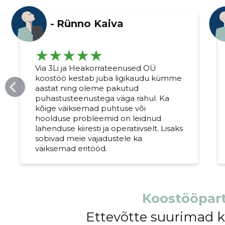
-
Rünno Kaiva
Via 3Li ja Heakorrateenused OÜ
koostöö kestab juba ligikaudu kümme
aastat ning oleme pakutud
puhastusteenustega väga rahul. Ka
kõige väiksemad puhtuse või
hoolduse probleemid on leidnud
lahenduse kiiresti ja operatiivselt. Lisaks
sobivad meie vajadustele ka
väiksemad eritööd.
Muuda pildi kirjeldust
Koostööpart
Ettevõtte suurimad 