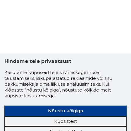
2
Hindame teie privaatsust
Kasutame küpsiseid teie sirvimiskogemuse
täiustamiseks, isikupärastatud reklaamide või sisu
pakkumiseks ja oma liikluse analüüsimiseks. Kui
klõpsate "nõustu kõigiga", nõustute kõikide meie
küpsiste kasutamisega.
Nõustu kõigiga
MADE BY 
Küpsistest
Usaldusv