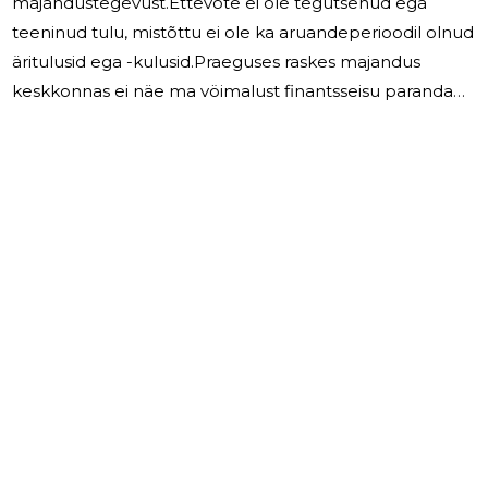
majandustegevust.Ettevõte ei ole tegutsenud ega
teeninud tulu, mistõttu ei ole ka aruandeperioodil olnud
äritulusid ega -kulusid.Praeguses raskes majandus
keskkonnas ei näe ma vöimalust finantsseisu parandada
.Ettevöttel puuduvad kohustused ja finantsriskid.