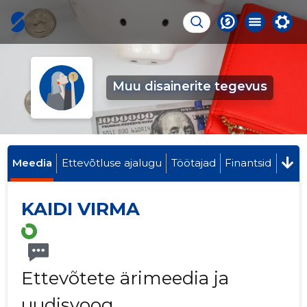
Muu disainerite tegevus
Meedia
Ettevõtluse ajalugu
Töötajad
Finantsid
KAIDI VIRMA
Ettevõtete ärimeedia ja
uudisvoog