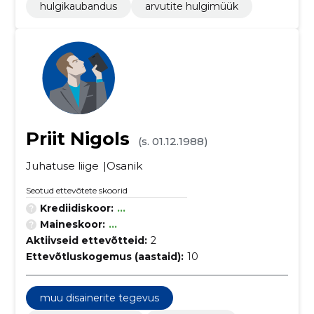
hulgikaubandus
arvutite hulgimüük
Priit Nigols
(s. 01.12.1988)
Juhatuse liige
Osanik
Seotud ettevõtete skoorid
Krediidiskoor:
...
Maineskoor:
...
Aktiivseid ettevõtteid:
2
Ettevõtluskogemus (aastaid):
10
muu disainerite tegevus