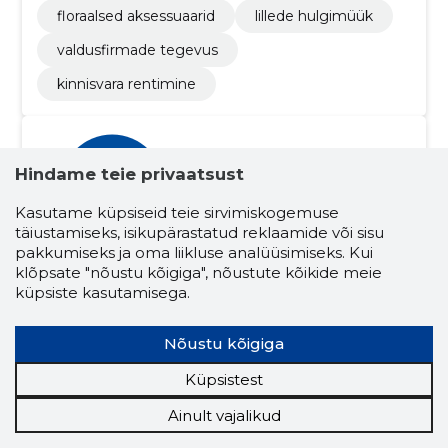
floraalsed aksessuaarid
lillede hulgimüük
valdusfirmade tegevus
kinnisvara rentimine
Hindame teie privaatsust
Kasutame küpsiseid teie sirvimiskogemuse
täiustamiseks, isikupärastatud reklaamide või sisu
pakkumiseks ja oma liikluse analüüsimiseks. Kui
Stanislav Novoseltsev
klõpsate "nõustu kõigiga", nõustute kõikide meie
(s.
küpsiste kasutamisega.
09.06.1978)
Nõustu kõigiga
Juhatuse liige
Osanik
Küpsistest
Seotud ettevõtete skoorid
Krediidiskoor:
...
Ainult vajalikud
Maineskoor:
...