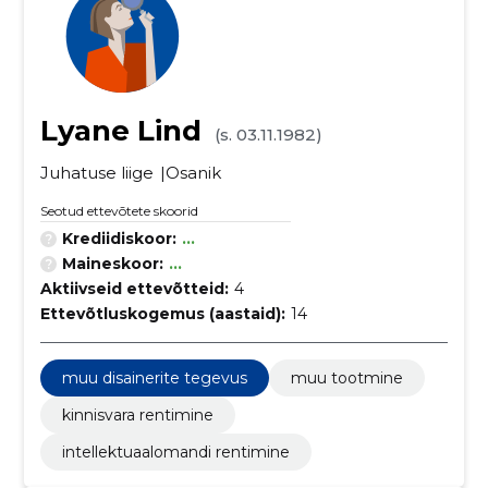
Lyane Lind
(s. 03.11.1982)
Juhatuse liige
Osanik
Seotud ettevõtete skoorid
Krediidiskoor:
...
Maineskoor:
...
Aktiivseid ettevõtteid:
4
Ettevõtluskogemus (aastaid):
14
muu disainerite tegevus
muu tootmine
kinnisvara rentimine
intellektuaalomandi rentimine