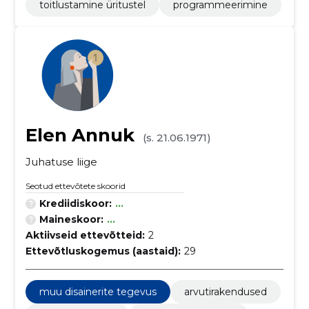
toitlustamine üritustel
programmeerimine
Elen Annuk
(s. 21.06.1971)
Juhatuse liige
Seotud ettevõtete skoorid
Krediidiskoor:
...
Maineskoor:
...
Aktiivseid ettevõtteid:
2
Ettevõtluskogemus (aastaid):
29
muu disainerite tegevus
arvutirakendused