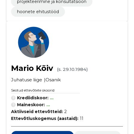
projekteerimine ja konsultatsioon
hoonete ehitustööd
Mario Kõiv
(s. 29.10.1984)
Juhatuse liige
Osanik
Seotud ettevõtete skoorid
Krediidiskoor:
...
Maineskoor:
...
Aktiivseid ettevõtteid:
2
Ettevõtluskogemus (aastaid):
11