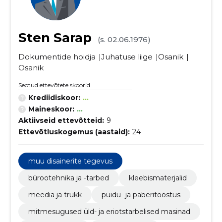
Sten Sarap
(s. 02.06.1976)
Dokumentide hoidja
Juhatuse liige
Osanik
Osanik
Seotud ettevõtete skoorid
Krediidiskoor:
...
Maineskoor:
...
Aktiivseid ettevõtteid:
9
Ettevõtluskogemus (aastaid):
24
muu disainerite tegevus
bürootehnika ja -tarbed
kleebismaterjalid
meedia ja trükk
puidu- ja paberitööstus
mitmesugused üld- ja eriotstarbelised masinad