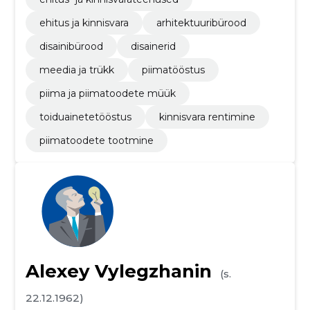
ehitus ja kinnisvara
arhitektuuribürood
disainibürood
disainerid
meedia ja trükk
piimatööstus
piima ja piimatoodete müük
toiduainetetööstus
kinnisvara rentimine
piimatoodete tootmine
Alexey Vylegzhanin
(s.
22.12.1962)