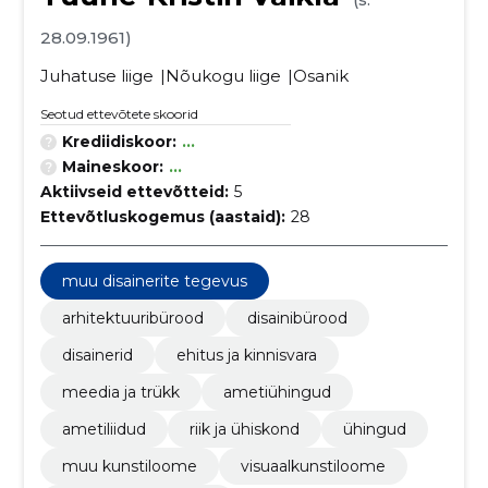
28.09.1961)
Juhatuse liige
Nõukogu liige
Osanik
Seotud ettevõtete skoorid
Krediidiskoor:
...
Maineskoor:
...
Aktiivseid ettevõtteid:
5
Ettevõtluskogemus (aastaid):
28
muu disainerite tegevus
arhitektuuribürood
disainibürood
disainerid
ehitus ja kinnisvara
meedia ja trükk
ametiühingud
ametiliidud
riik ja ühiskond
ühingud
muu kunstiloome
visuaalkunstiloome