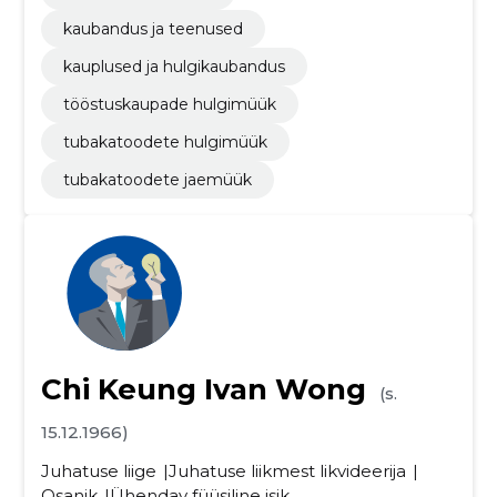
kaubandus ja teenused
kauplused ja hulgikaubandus
tööstuskaupade hulgimüük
tubakatoodete hulgimüük
tubakatoodete jaemüük
Chi Keung Ivan Wong
(s.
15.12.1966)
Juhatuse liige
Juhatuse liikmest likvideerija
Osanik
Ühendav füüsiline isik