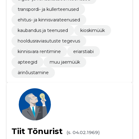
transpordi- ja kullerteenused
ehitus- ja kinnisvarateenused
kaubandus ja teenused
kioskimüük
hooldusraviasutuste tegevus
kinnisvara rentimine
eriarstiabi
apteegid
muu jaemüük
ärinõustamine
Tiit Tõnurist
(s. 04.02.1969)