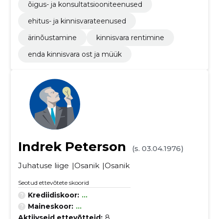
õigus- ja konsultatsiooniteenused
ehitus- ja kinnisvarateenused
ärinõustamine
kinnisvara rentimine
enda kinnisvara ost ja müük
Indrek Peterson
(s. 03.04.1976)
Juhatuse liige
Osanik
Osanik
Seotud ettevõtete skoorid
Krediidiskoor:
...
Maineskoor:
...
Aktiivseid ettevõtteid:
8