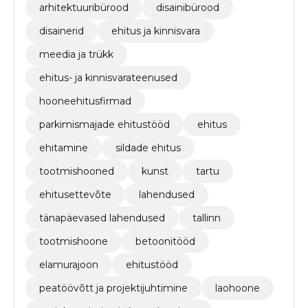
arhitektuuribürood
disainibürood
disainerid
ehitus ja kinnisvara
meedia ja trükk
ehitus- ja kinnisvarateenused
hooneehitusfirmad
parkimismajade ehitustööd
ehitus
ehitamine
sildade ehitus
tootmishooned
kunst
tartu
ehitusettevõte
lahendused
tänapäevased lahendused
tallinn
tootmishoone
betoonitööd
elamurajoon
ehitustööd
peatöövõtt ja projektijuhtimine
laohoone