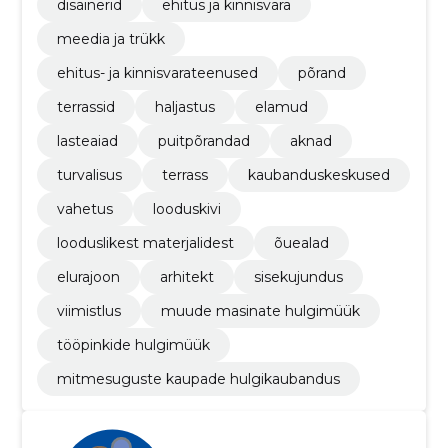
disainerid
ehitus ja kinnisvara
meedia ja trükk
ehitus- ja kinnisvarateenused
põrand
terrassid
haljastus
elamud
lasteaiad
puitpõrandad
aknad
turvalisus
terrass
kaubanduskeskused
vahetus
looduskivi
looduslikest materjalidest
õuealad
elurajoon
arhitekt
sisekujundus
viimistlus
muude masinate hulgimüük
tööpinkide hulgimüük
mitmesuguste kaupade hulgikaubandus