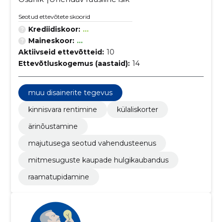
Seotud ettevõtete skoorid
Krediidiskoor:
...
Maineskoor:
...
Aktiivseid ettevõtteid:
10
Ettevõtluskogemus (aastaid):
14
muu disainerite tegevus
kinnisvara rentimine
külaliskorter
ärinõustamine
majutusega seotud vahendusteenus
mitmesuguste kaupade hulgikaubandus
raamatupidamine