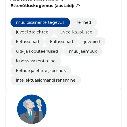
Ettevõtluskogemus (aastaid):
27
muu disainerite tegevus
helmed
juveelid ja ehted
juveelikauplused
kellassepad
kullassepad
juveliirid
üld- ja koduteenused
muu jaemüük
kinnisvara rentimine
kellade ja ehete jaemüük
intellektuaalomandi rentimine