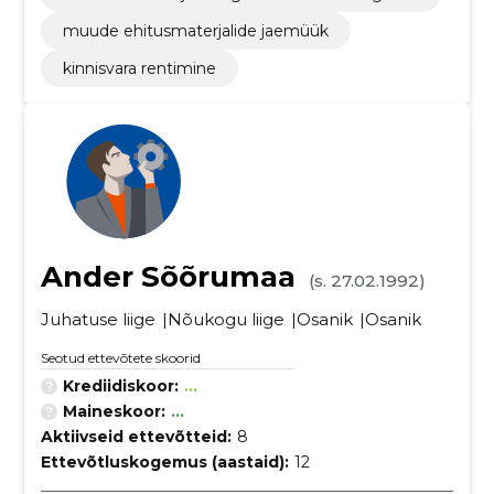
muude ehitusmaterjalide jaemüük
kinnisvara rentimine
Ander Sõõrumaa
(s. 27.02.1992)
Juhatuse liige
Nõukogu liige
Osanik
Osanik
Seotud ettevõtete skoorid
Krediidiskoor:
...
Maineskoor:
...
Aktiivseid ettevõtteid:
8
Ettevõtluskogemus (aastaid):
12