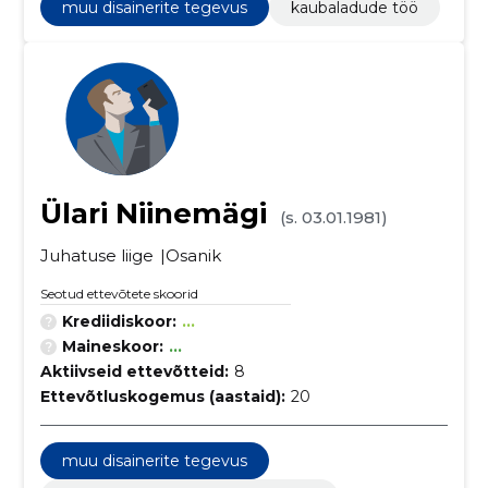
muu disainerite tegevus
kaubaladude töö
Ülari Niinemägi
(s. 03.01.1981)
Juhatuse liige
Osanik
Seotud ettevõtete skoorid
Krediidiskoor:
...
Maineskoor:
...
Aktiivseid ettevõtteid:
8
Ettevõtluskogemus (aastaid):
20
muu disainerite tegevus