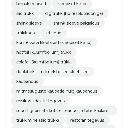
hinnakleebised
kleebisetiketid
siiditrükk
digitrükk (hd resolutsiooniga)
shrink sleeve
shrink sleeve paigaldus
trükikoda
etiketid
kuni 8 värvi kleebised (kleebisetiketid)
hotfoil (kuumfoolium) trükk
coldfoil (külmfoolium) trükk
duolabels – mitmekihilised kleebised
kaubandus
mitmesuguste kaupade hulgikaubandus
reisikorraldajate tegevus
muu liigitamata kutse-, teadus- ja tehnikaalane
tegevus
trükkimine (siiditrükk)
restoranitegevus