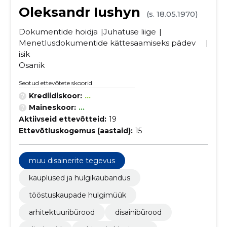
Oleksandr Iushyn
(s. 18.05.1970)
Dokumentide hoidja
Juhatuse liige
Menetlusdokumentide kättesaamiseks pädev
isik
Osanik
Seotud ettevõtete skoorid
Krediidiskoor:
...
Maineskoor:
...
Aktiivseid ettevõtteid:
19
Ettevõtluskogemus (aastaid):
15
muu disainerite tegevus
kauplused ja hulgikaubandus
tööstuskaupade hulgimüük
arhitektuuribürood
disainibürood