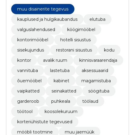
muu disainerite tegevus
kauplused ja hulgikaubandus
elutuba
valguslahendused
köögimööbel
kontorimööbel
hotelli sisustus
sisekujundus
restorani sisustus
kodu
kontor
avalik ruum
kinnisvaraarendaja
vannituba
lastetuba
aksessuaarid
õuemööbel
kabinet
magamistuba
vaipkatted
seinakatted
söögituba
garderoob
puhkeala
töölaud
töötool
koosolekuruum
korteriühistute tegevused
mööbli tootmine
muu jaemüük