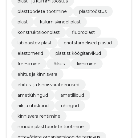
plasti- ja kummitööstus
plasttoodete tootmine
plastitööstus
plast
kulumiskindel plast
konstruktsioonplast
fluoroplast
läbipaistev plast
eriotstarbelised plastid
elastomerid
plastist köögitarvikud
freesimine
lõikus
liimimine
ehitus ja kinnisvara
ehitus- ja kinnisvarateenused
ametiühingud
ametiliidud
riik ja ühiskond
ühingud
kinnisvara rentimine
muude plasttoodete tootmine
ettevõtjate organisatsioonide tegevus