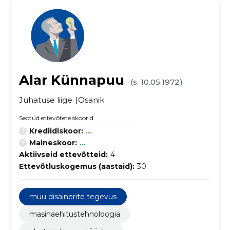
Alar Künnapuu
(s. 10.05.1972)
Juhatuse liige
Osanik
Seotud ettevõtete skoorid
Krediidiskoor:
...
Maineskoor:
...
Aktiivseid ettevõtteid:
4
Ettevõtluskogemus (aastaid):
30
muu disainerite tegevus
masinaehitustehnoloogia