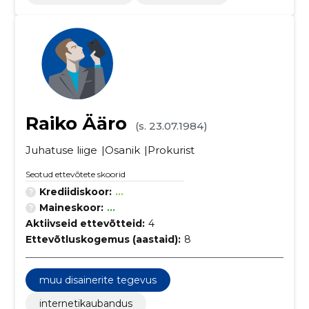
Raiko Ääro
(s. 23.07.1984)
Juhatuse liige
Osanik
Prokurist
Seotud ettevõtete skoorid
Krediidiskoor:
...
Maineskoor:
...
Aktiivseid ettevõtteid:
4
Ettevõtluskogemus (aastaid):
8
muu disainerite tegevus
internetikaubandus