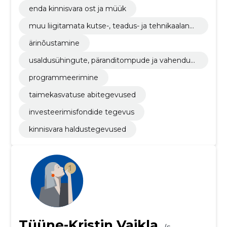
enda kinnisvara ost ja müük
muu liigitamata kutse-, teadus- ja tehnikaalane
tegevus
ärinõustamine
usaldusühingute, päranditompude ja vahendusk
ontodega seotud tegevus
programmeerimine
taimekasvatuse abitegevused
investeerimisfondide tegevus
kinnisvara haldustegevused
Tüüne-Kristin Vaikla
(s.