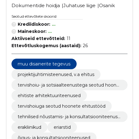
Dokumentide hoidja
Juhatuse liige
Osanik
Seotud ettevõtete skoorid
Krediidiskoor:
...
Maineskoor:
...
Aktiivseid ettevõtteid:
11
Ettevõtluskogemus (aastaid):
26
muu disainerite tegevus
projektijuhtimisteenused, v.a ehitus
tervishoiu- ja sotsiaalteenustega seotud hoonet
e, krematooriumide ja avalike käimlate ehitustö
ehitiste arhitektuuriteenused
öd
tervishoiuga seotud hoonete ehitustööd
tehnilised nõustamis- ja konsultatsiooniteenuse
d
erakliinikud
eriarstid
õigus- ja konsultatsiooniteenused