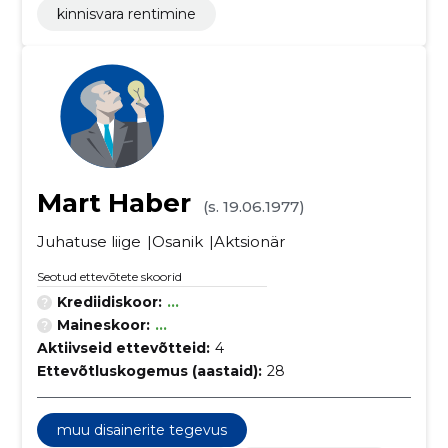
kinnisvara rentimine
Mart Haber
(s. 19.06.1977)
Juhatuse liige
Osanik
Aktsionär
Seotud ettevõtete skoorid
Krediidiskoor:
...
Maineskoor:
...
Aktiivseid ettevõtteid:
4
Ettevõtluskogemus (aastaid):
28
muu disainerite tegevus