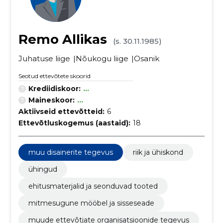
Remo Allikas
(s. 30.11.1985)
Juhatuse liige
Nõukogu liige
Osanik
Seotud ettevõtete skoorid
Krediidiskoor:
...
Maineskoor:
...
Aktiivseid ettevõtteid:
6
Ettevõtluskogemus (aastaid):
18
muu disainerite tegevus
riik ja ühiskond
ühingud
ehitusmaterjalid ja seonduvad tooted
mitmesugune mööbel ja sisseseade
muude ettevõtjate organisatsioonide tegevus