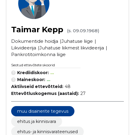
Taimar Kepp
(s. 09.09.1968)
Dokumentide hoidja
Juhatuse liige
Likvideerija
Juhatuse liikmest likvideerija
Pankrotitoimkonna liige
Seotud ettevõtete skoorid
Krediidiskoor:
...
Maineskoor:
...
Aktiivseid ettevõtteid:
48
Ettevõtluskogemus (aastaid):
27
muu disainerite tegevus
ehitus ja kinnisvara
ehitus- ja kinnisvarateenused