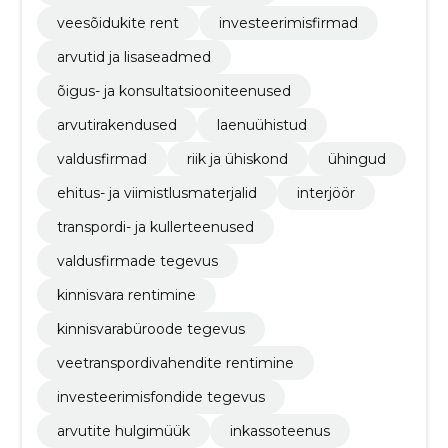
veesõidukite rent
investeerimisfirmad
arvutid ja lisaseadmed
õigus- ja konsultatsiooniteenused
arvutirakendused
laenuühistud
valdusfirmad
riik ja ühiskond
ühingud
ehitus- ja viimistlusmaterjalid
interjöör
transpordi- ja kullerteenused
valdusfirmade tegevus
kinnisvara rentimine
kinnisvarabüroode tegevus
veetranspordivahendite rentimine
investeerimisfondide tegevus
arvutite hulgimüük
inkassoteenus