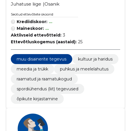
Juhatuse liige
Osanik
Seotud ettevõtete skoorid
Krediidiskoor:
...
Maineskoor:
...
Aktiivseid ettevõtteid:
3
Ettevõtluskogemus (aastaid):
25
muu disainerite tegevus
kultuur ja haridus
meedia ja trükk
puhkus ja meelelahutus
raamatud ja raamatukogud
spordiühendus (liit) tegevused
õpikute kirjastamine