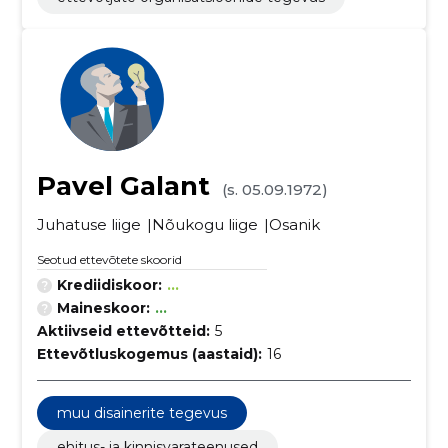
Pavel Galant
(s. 05.09.1972)
Juhatuse liige
Nõukogu liige
Osanik
Seotud ettevõtete skoorid
Krediidiskoor:
...
Maineskoor:
...
Aktiivseid ettevõtteid:
5
Ettevõtluskogemus (aastaid):
16
muu disainerite tegevus
ehitus- ja kinnisvarateenused