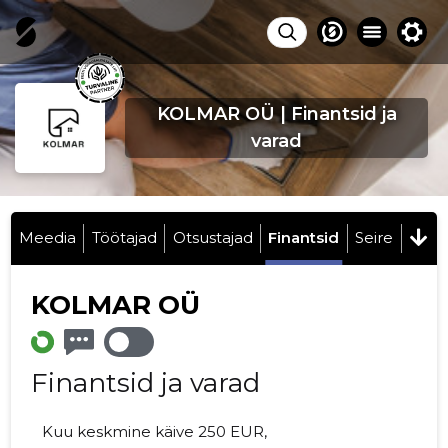
KOLMAR OÜ | Finantsid ja
varad
Meedia
Töötajad
Otsustajad
Finantsid
Seire
KOLMAR OÜ
Finantsid ja varad
Kuu keskmine käive 250 EUR,