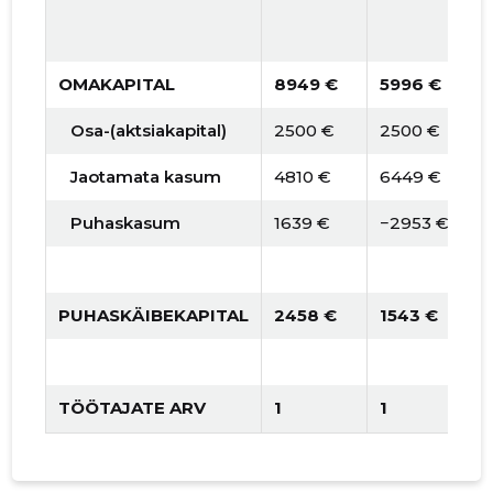
OMAKAPITAL
8949 €
5996 €
5
Osa-(aktsiakapital)
2500 €
2500 €
2
Jaotamata kasum
4810 €
6449 €
3
Puhaskasum
1639 €
−2953 €
−
PUHASKÄIBEKAPITAL
2458 €
1543 €
1
TÖÖTAJATE ARV
1
1
1