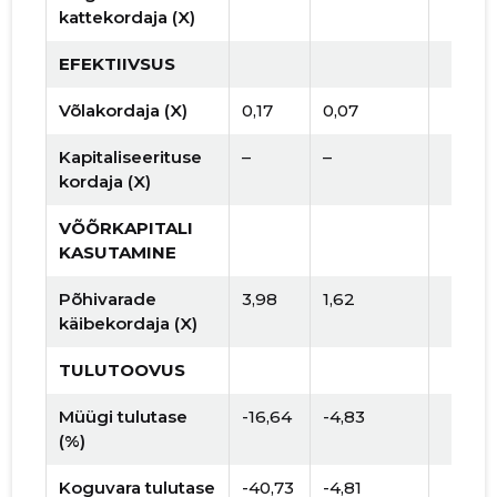
kattekordaja (X)
EFEKTIIVSUS
Võlakordaja (X)
0,17
0,07
Kapitaliseerituse
–
–
kordaja (X)
VÕÕRKAPITALI
KASUTAMINE
Põhivarade
3,98
1,62
käibekordaja (X)
TULUTOOVUS
Müügi tulutase
-16,64
-4,83
(%)
Koguvara tulutase
-40,73
-4,81