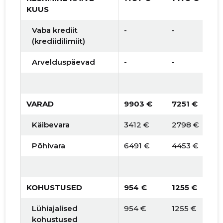
KUUS
Vaba krediit
-
-
1
(krediidilimiit)
Arvelduspäevad
-
-
3
VARAD
9903 €
7251 €
6
Käibevara
3412 €
2798 €
2
Põhivara
6491 €
4453 €
3
KOHUSTUSED
954 €
1255 €
4
Lühiajalised
954 €
1255 €
4
kohustused