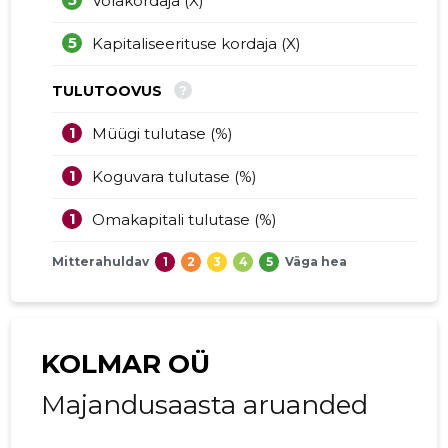
Võlakordaja (X)
5
Kapitaliseerituse kordaja (X)
?
TULUTOOVUS
1
Müügi tulutase (%)
1
Koguvara tulutase (%)
1
Omakapitali tulutase (%)
Mitterahuldav
1
2
3
4
5
Väga hea
KOLMAR OÜ
Majandusaasta aruanded