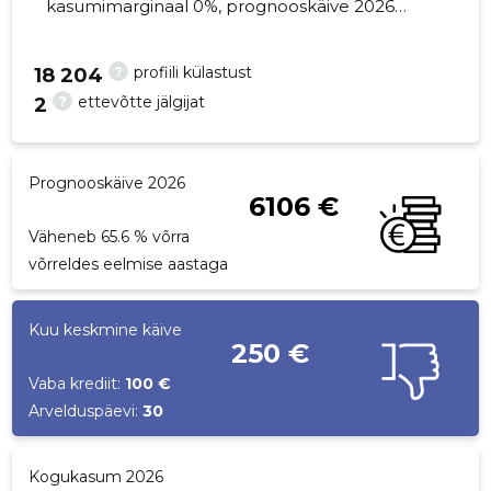
kasumimarginaal 0%, prognooskäive 2026
väheneb 65.6% võrra. Kinnisvara seisuga...
?
profiili külastust
18 204
?
ettevõtte jälgijat
2
20
Prognooskäive 2026
6106 €
Väheneb 65.6 % võrra
võrreldes eelmise aastaga
Kuu keskmine käive
250 €
Vaba krediit:
100 €
Arvelduspäevi:
30
Kogukasum 2026