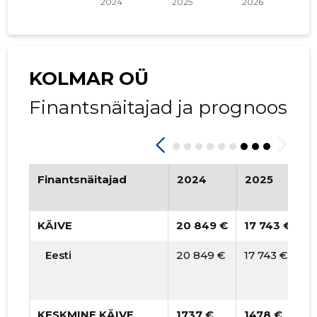
KOLMAR OÜ
Finantsnäitajad ja prognoos
Finantsnäitajad
2024
2025
2
P
KÄIVE
20 849 €
17 743 €
6
Eesti
20 849 €
17 743 €
6
KESKMINE KÄIVE
1737 €
1478 €
5