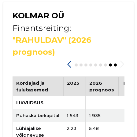
KOLMAR OÜ
Finantsreiting:
"RAHULDAV"
(2026
prognoos)
Kordajad ja
2025
2026
Tren
tulutasemed
prognoos
LIKVIIDSUS
Puhaskäibekapital
1 543
1 935
Lühiajalise
2,23
5,48
võlgnevuse