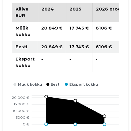
2019 II
* 1067 €
   -
Käive
2024
2025
2026 prognoo
EUR
2019 I
* 1067 €
   -
Müük
20 849 €
17 743 €
6106 €
2018 IV
* 1182 €
   -
kokku
2018 III
* 1182 €
   -
Eesti
20 849 €
17 743 €
6106 €
Eksport
-
-
-
kokku