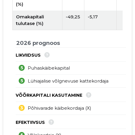
(%)
Omakapitali
-49,25
-5,17
tulutase (%)
2026 prognoos
?
LIKVIIDSUS
5
Puhaskäibekapital
5
Lühiajalise võlgnevuse kattekordaja
?
VÕÕRKAPITALI KASUTAMINE
3
Põhivarade käibekordaja (X)
?
EFEKTIIVSUS
5