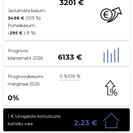
3201 €
p
Jaotamata kasum:
3496 €
(109 %)
Puhaskasum:
-295 €
(-9 %)
Prognoos
6133 €
bilansimaht 2026
0 %
100 %
Prognooskasumi
marginaal 2026
0%
1 € lühiajaliste kohustuste
2.23 €
katteks vara