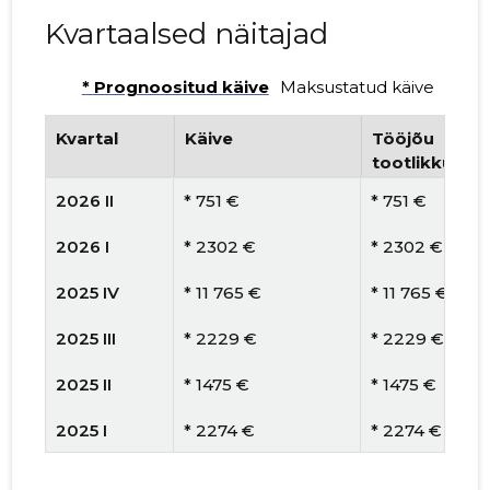
Kvartaalsed näitajad
* Prognoositud käive
Maksustatud käive
Kvartal
Käive
Tööjõu
tootlikkus
2026 II
* 751 €
* 751 €
2026 I
* 2302 €
* 2302 €
2025 IV
* 11 765 €
* 11 765 €
2025 III
* 2229 €
* 2229 €
2025 II
* 1475 €
* 1475 €
2025 I
* 2274 €
* 2274 €
2024 IV
* 6345 €
* 6345 €