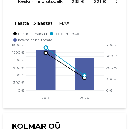
Keskmine brutopalk
235 €
221 €
354 €
1 aasta
5 aastat
MAX
KOLMAR OÜ