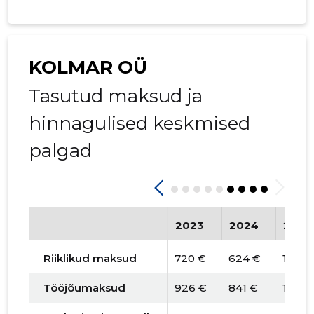
KOLMAR OÜ
Tasutud maksud ja
hinnagulised keskmised
palgad
2023
2024
2025
Riiklikud maksud
720 €
624 €
1484 
Tööjõumaksud
926 €
841 €
1692 