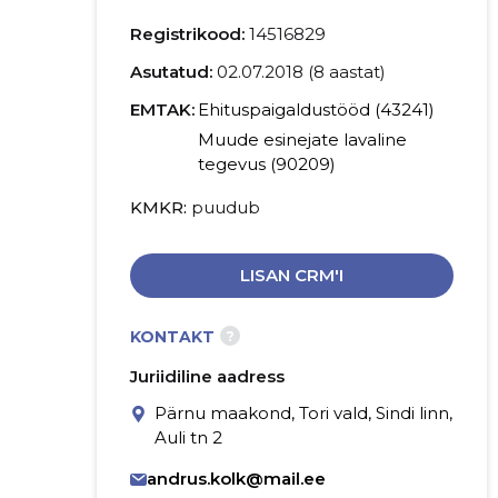
Registrikood:
14516829
Asutatud:
02.07.2018 (8 aastat)
EMTAK:
Ehituspaigaldustööd (43241)
Muude esinejate lavaline
tegevus (90209)
KMKR
puudub
LISAN CRM'I
?
KONTAKT
Juriidiline aadress
Pärnu maakond, Tori vald, Sindi linn,
Auli tn 2
andrus.kolk@mail.ee