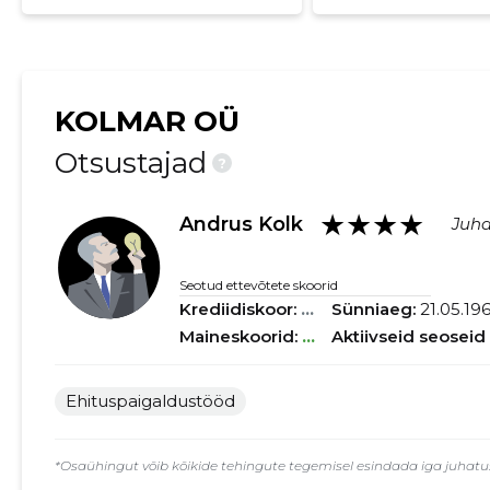
KOLMAR OÜ
Otsustajad
?
★★★★
Andrus Kolk
Juha
Seotud ettevõtete skoorid
Krediidiskoor:
...
Sünniaeg:
21.05.19
Maineskoorid:
...
Aktiivseid seoseid
Ehituspaigaldustööd
*Osaühingut võib kõikide tehingute tegemisel esindada iga juhatuse