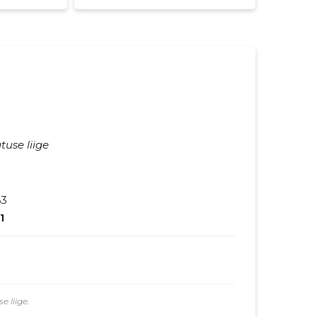
tuse liige
63
1
 liige.