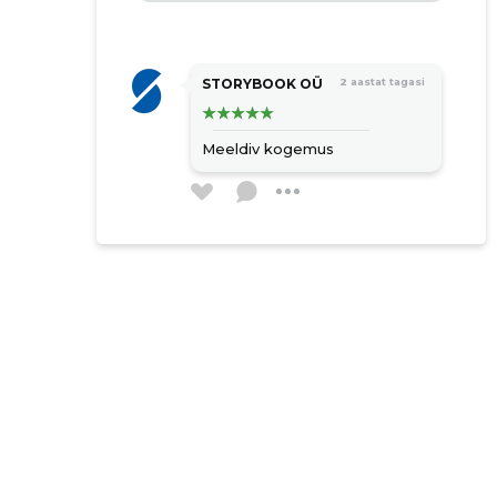
STORYBOOK OÜ
2 aastat tagasi
Meeldiv kogemus