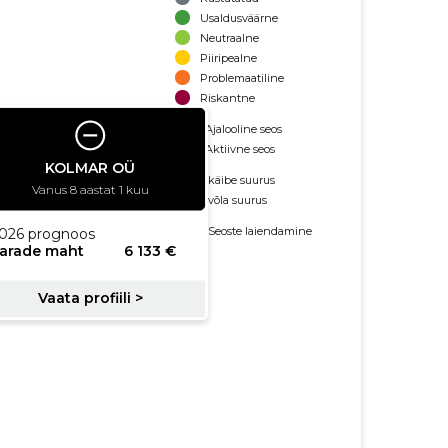
Usaldusväärne
Neutraalne
Piiripealne
Problemaatiline
Riskantne
Ajalooline seos
Aktiivne seos
käibe suurus
võla suurus
Seoste laiendamine