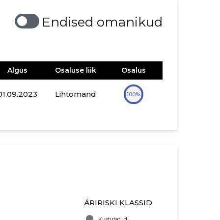
Endised omanikud
Algus
Osaluse liik
Osalus
01.09.2023
Lihtomand
100%
ÄRIRISKI KLASSID
Kustutatud