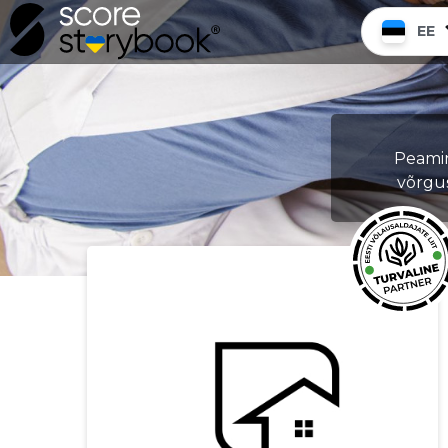
EE
Peamine
võrgu