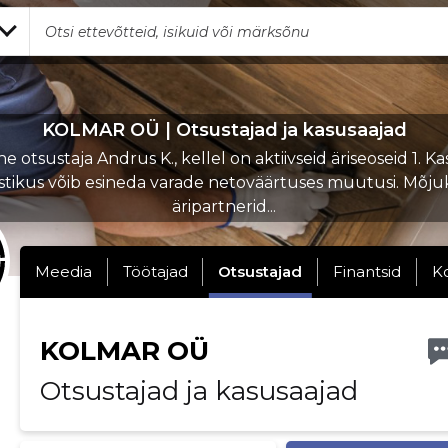
KOLMAR OÜ | Otsustajad ja kasusaajad
 otsustaja Andrus K., kellel on aktiivseid äriseoseid 1. K
stikus võib esineda varade netoväärtuses muutusi. Mõj
äripartnerid...
Meedia
Töötajad
Otsustajad
Finantsid
K
KOLMAR OÜ
Otsustajad ja kasusaajad