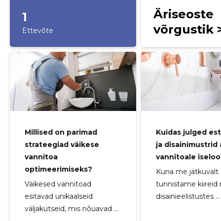
Äriseoste
1
võrgustik 
Ettevõte
Millised on parimad
Kuidas julged es
strateegiad väikese
ja disainimustri
vannitoa
vannitoale iselo
optimeerimiseks?
Kuna me jätkuvalt
Väikesed vannitoad
tunnistame kiireid
esitavad unikaalseid
disainieelistustes ...
väljakutseid, mis nõuavad ...