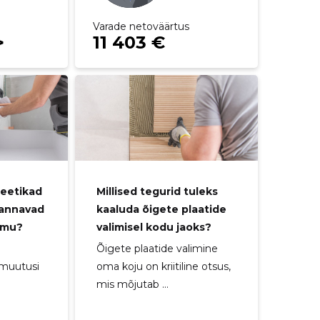
Varade netoväärtus
>
11 403 €
teetikad
Millised tegurid tuleks
d annavad
kaaluda õigete plaatide
omu?
valimisel kodu jaoks?
Õigete plaatide valimine
 muutusi
oma koju on kriitiline otsus,
mis mõjutab ...