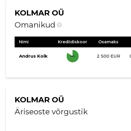
KOLMAR OÜ
Omanikud
?
Nimi
Krediidiskoor
Osamaks
more_horiz
Andrus Kolk
2 500 EUR
KOLMAR OÜ
Äriseoste võrgustik