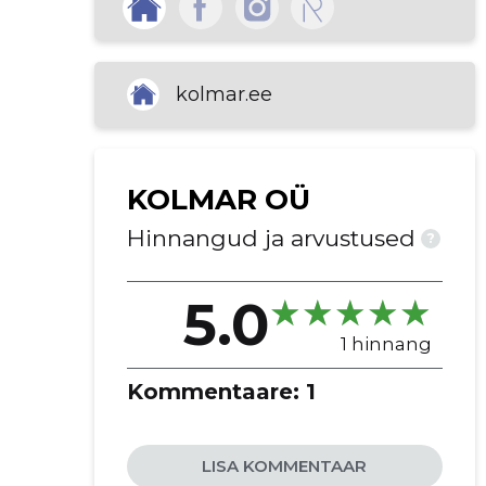
sanitaartehnika uuendused
ligipääsetavus
eriprojektid
kolmar.ee
elamute renoveerimine
kaubandusliku ruumi sisekujundus
kinnisvara laiendused
KOLMAR OÜ
vundamenditööd
ehituspaigaldustööd
Hinnangud ja arvustused
?
5.0
1 hinnang
Kommentaare:
1
LISA KOMMENTAAR