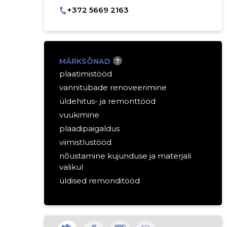
+372 5669 2163
MÄRKSÕNAD
?
plaatimistööd
vannitubade renoveerimine
üldehitus- ja remonttööd
vuukimine
plaadipaigaldus
viimistlustööd
nõustamine kujunduse ja materjali
valikul
üldised remonditööd
plaatimistööd
üldised ehitustööd
täielikud ümberehitused