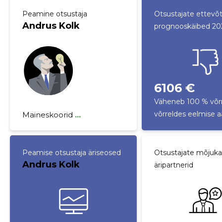
Peamine otsustaja
Otsustajate ettevõ
Andrus Kolk
prognooskäibed 20
6106 €
Väheneb 100 % võr
võrreldes eelmise 
Maineskoorid
...
Peamise otsustaja äriseosed
Otsustajate mõjuk
Andrus Kolk
äripartnerid