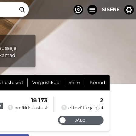
SISENE
asusaaja
ukamad
ohustused
Võrgustikud
Seire
Koond
18 173
2
?
?
profiili külastust
ettevõtte jälgijat
JÄLGI