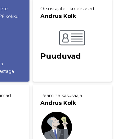
tete
Otsustajate liikmelisused
Andrus Kolk
26 kokku
Puuduvad
ra
aastaga
aimad
Peamine kasusaaja
Andrus Kolk