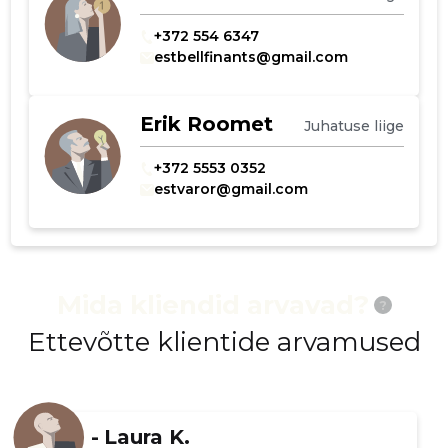
+372 554 6347
estbellfinants@gmail.com
Erik Roomet
Juhatuse liige
+372 5553 0352
estvaror@gmail.com
Mida kliendid arvavad?
?
Ettevõtte klientide arvamused
-
Laura K.