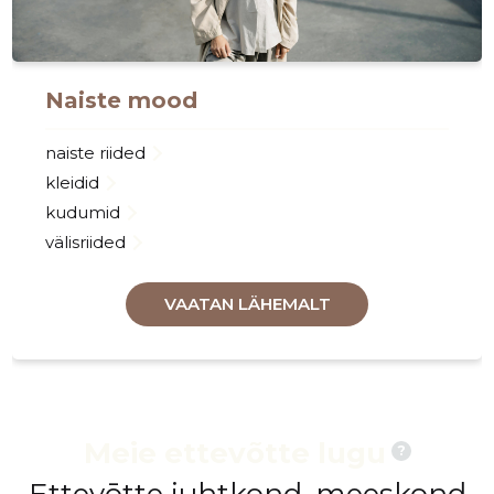
Naiste mood
naiste riided
kleidid
kudumid
välisriided
VAATAN LÄHEMALT
Meie ettevõtte lugu
?