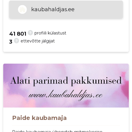
kaubahaldjas.ee
?
profiili külastust
41 801
?
ettevõtte jälgijat
3
Paide kaubamaja
Paide kaubamaja ühendab mitmekesise