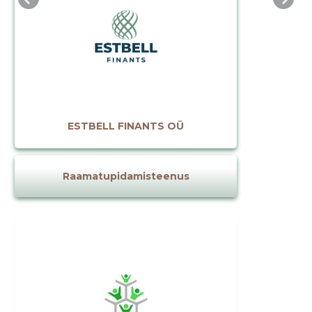
ESTBELL FINANTS OÜ
Muuda pildi
kirjeldust
Raamatupidamisteenus