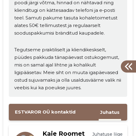
poodi järgi võtma, hinnad on nähtavad ning
klienditugi on kättesaadav telefoni ja e‑posti
teel. Samuti pakume tasuta kohaletoimetust
alates 50€ tellimustest ja regulaarselt
sooduspakkumisi bränditud kaupadele.
Tegutseme praktiliselt ja kliendikeskselt,
püüdes pakkuda tänapäevast ostukogemust,
mis on samal ajal lihtne ja kohalikult
ligipääsetav. Meie siht on muuta igapäevased
ostud sujuvamaks ja olla usaldusväärne valik nii
veebis kui ka poeukse juures.
ESTVAROR OÜ kontaktid
Juhatus
Kaie Roomet
Juhatuse liige