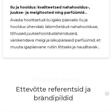
Ilu ja hooldus: kvaliteetsed nahahooldus-,
juukse- ja meigitooted ning parfüümid
igapäevaks ja kingiks
Avasta hoolitsetud ilu igaks päevaks Ilu ja
hooldus ühendab läbimõeldud nahahoolduse,
tõhusad juuksehoolduslahendused,
värskendava meigi ja isikupärased parfüümid, et
muuta igapäevane rutiin lihtsaks ja nauditavaks.
Kogumik sobib nii neile, kes otsivad
usaldusväärset igapäevast rutiini, kui ka neile,
kes soovivad anda hoolikalt valitud kingituse.
Kes sellest kõige rohkem kasu saavad? Valik on
Pildid ja fotod
mõeldud: kiire eluviisiga inimestele, kes vajavad
lihtsaid, tõhusaid lahendusi; ilu- ja nahahoolduse
Ettevõtte referentsid ja
?
entusiastidele, kes hindavad kvaliteeti ja
brändipildid
koostisosi; kingiostjatele, kes soovivad sobivat ja