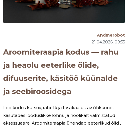
Andmerobot
21.04.2026, 09:55
Aroomiteraapia kodus — rahu
ja heaolu eeterlike õlide,
difuuserite, käsitöö küünalde
ja seebiroosidega
Loo kodus kutsuv, rahulik ja tasakaalustav õhkkond,
kasutades looduslikke lõhnu ja hoolikalt valmistatud
aksessuaare. Aroomiteraapia ühendab eeterlikud õlid ,