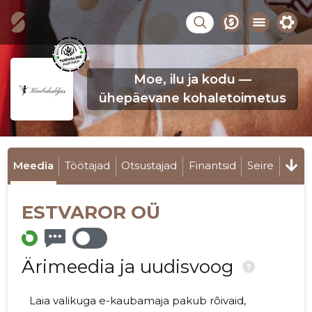
Moe, ilu ja kodu —
ühepäevane kohaletoimetus
Meedia
Töötajad
Otsustajad
Finantsid
Seire
ESTVAROR OÜ
Ärimeedia ja uudisvoog
?
Laia valikuga e-kaubamaja pakub rõivaid,