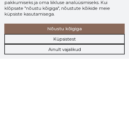
pakkumiseks ja oma liikluse analüüsimiseks. Kui
klõpsate "nõustu kõigiga", nõustute kõikide meie
küpsiste kasutamisega.
Nõustu kõigiga
Küpsistest
Ainult vajalikud
Storybook