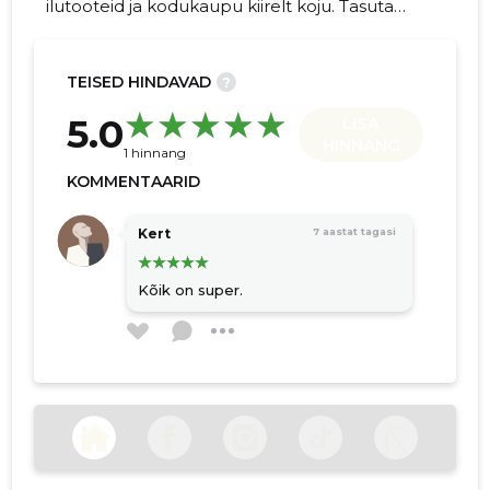
ilutooteid ja kodukaupu kiirelt koju. Tasuta
tarne alates 50 € ning Paide pood ja
klienditugi muudavad ostu mugavaks.
TEISED HINDAVAD
?
21
5.0
LISA
HINNANG
1 hinnang
KOMMENTAARID
Kert
7 aastat tagasi
Kõik on super.