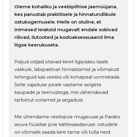
Oleme kohaliku ja veebipõhise jaemüüjana,
kes panustab praktilisele ja hinnatundlikule
ostukogemusele. Meile on oluline, et
inimesed leiaksid mugavalt endale sobivad
rõivad, ilutooted ja koduaksessuaarid ilma
liigse keerukuseta.
Paljud ostjad otsivad kiiret ligipääsu laiale
valikule, läbipaistvat hinnastamist ja võimalust
tehinguid kas veebis või kohapeal vormistada.
Selle vajaduse peale vastame selgete
kaupade ja teenustega, mis vähendavad
tarbetut ootamist ja segadust.
Me ühendame veebipoe mugavuse ja Paides
asuva füüsilise poe kättesaadavuse: ostudele
on võimalik saada kiire tarne või tulla neid