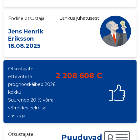
Lahkus juhatusest
Endine otsustaja
Jens Henrik
Eriksson
18.08.2025
Otsustajate
2 208 608 €
ettevõtete
prognooskäibed 2026
kokku
Suureneb 20 % võrra
võrreldes eelmise
aastaga
Otsustajate
Puuduvad