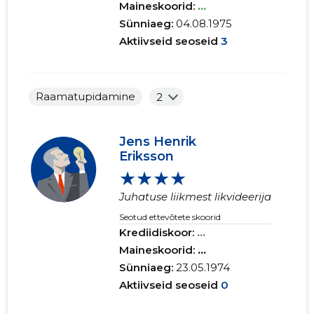
Maineskoorid:
...
Sünniaeg:
04.08.1975
Aktiivseid seoseid
3
Raamatupidamine
2
Jens Henrik
Eriksson
★★★★
Juhatuse liikmest likvideerija
Seotud ettevõtete skoorid
Krediidiskoor:
...
Maineskoorid:
...
Sünniaeg:
23.05.1974
Aktiivseid seoseid
0