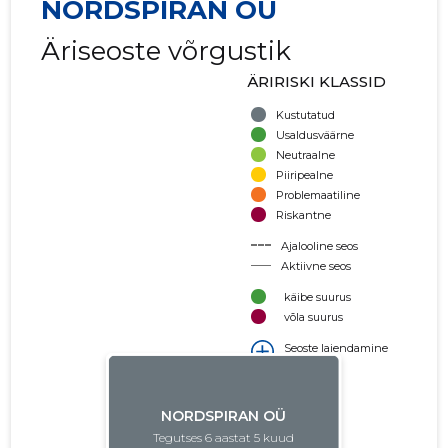
NORDSPIRAN OÜ
Äriseoste võrgustik
ÄRIRISKI KLASSID
Kustutatud
Usaldusväärne
Neutraalne
Piiripealne
Problemaatiline
Riskantne
Ajalooline seos
Aktiivne seos
käibe suurus
võla suurus
Seoste laiendamine