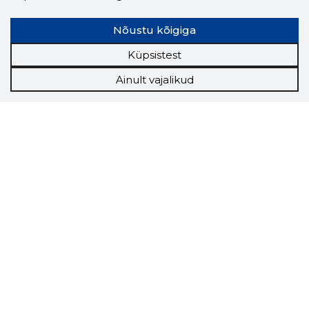
Nõustu kõigiga
Küpsistest
Ainult vajalikud
Storybook
Chrome laiendus