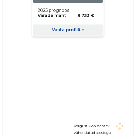
Võrgustik on nähtav
vähendatud seostega