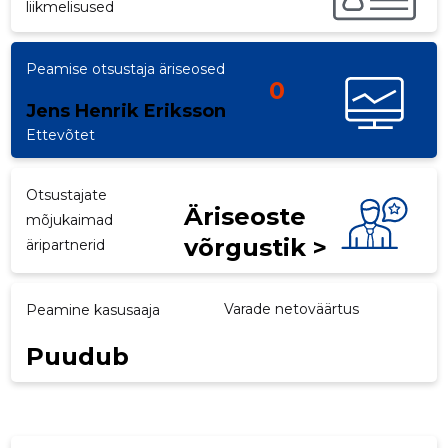
liikmelisused
Peamise otsustaja äriseosed
0
Jens Henrik Eriksson
Ettevõtet
Otsustajate
Äriseoste
mõjukaimad
võrgustik >
äripartnerid
Varade netoväärtus
Peamine kasusaaja
Puudub