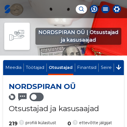
NORDSPIRAN OÜ | Otsustajad
ja kasusaajad
Meedia
Töötajad
Otsustajad
Finantsid
Seire
NORDSPIRAN OÜ
Otsustajad ja kasusaajad
?
?
profiili külastust
ettevõtte jälgijat
219
0