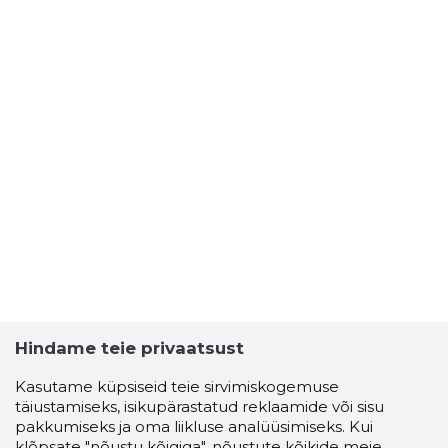
Hindame teie privaatsust
Kasutame küpsiseid teie sirvimiskogemuse
täiustamiseks, isikupärastatud reklaamide või sisu
pakkumiseks ja oma liikluse analüüsimiseks. Kui
klõpsate "nõustu kõigiga", nõustute kõikide meie