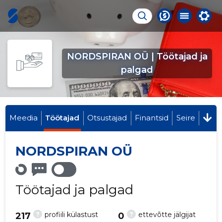
NORDSPIRAN OÜ | Töötajad ja
palgad
Meedia
Töötajad
Otsustajad
Finantsid
Seire
NORDSPIRAN OÜ
Töötajad ja palgad
?
?
profiili külastust
ettevõtte jälgijat
217
0