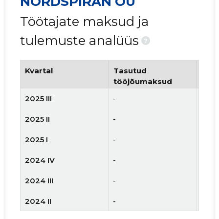
NORDSPIRAN OÜ
Töötajate maksud ja
tulemuste analüüs
?
Kvartal
Tasutud
Tööt
tööjõumaksud
arv
2025 III
-
-
2025 II
-
-
2025 I
-
-
2024 IV
-
-
2024 III
-
-
2024 II
-
-