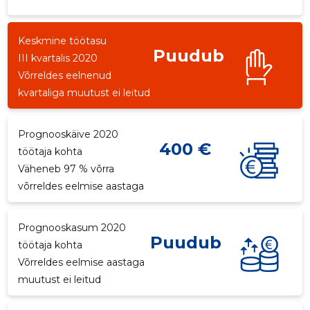
Keskmine töötasu
Puudub
III kvartalis 2020
Võrreldes eelnenud
kvartaliga muutust ei leitud
Prognooskäive 2020
400 €
töötaja kohta
Väheneb 97 % võrra
võrreldes eelmise aastaga
Prognooskasum 2020
Puudub
töötaja kohta
Võrreldes eelmise aastaga
muutust ei leitud