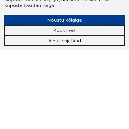
küpsiste kasutamisega.
Nõustu kõigiga
Küpsistest
Ainult vajalikud
Storybook
Chrome laiendus