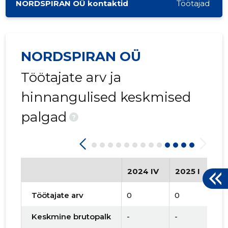
NORDSPIRAN OÜ kontaktid
Töötajad
NORDSPIRAN OÜ
Töötajate arv ja
hinnangulised keskmised
palgad
?
2024 IV
2025 I
20
Töötajate arv
0
0
0
Keskmine brutopalk
-
-
-