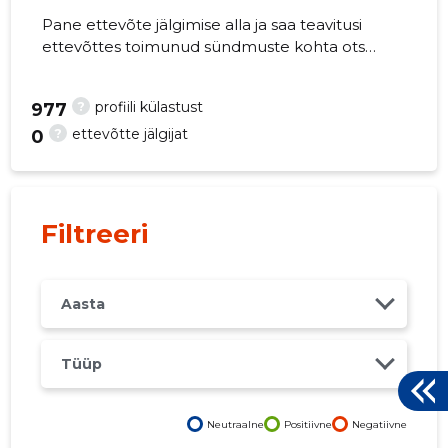
Pane ettevõte jälgimise alla ja saa teavitusi
ettevõttes toimunud sündmuste kohta otse
oma mobiili, veebi või emailile. Õiged otsused
õigel ajal!
?
profiili külastust
977
?
ettevõtte jälgijat
0
Filtreeri
Aasta
Tüüp
Neutraalne
Positiivne
Negatiivne