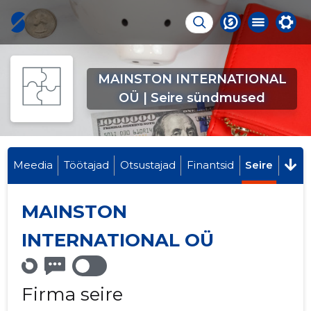
MAINSTON INTERNATIONAL
OÜ | Seire sündmused
Meedia
Töötajad
Otsustajad
Finantsid
Seire
MAINSTON
INTERNATIONAL OÜ
Firma seire