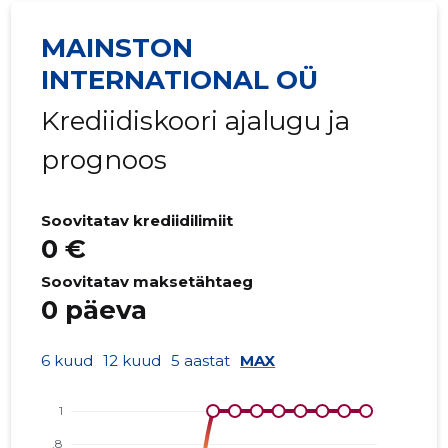
MAINSTON
INTERNATIONAL OÜ
Krediidiskoori ajalugu ja
prognoos
Soovitatav krediidilimiit
0 €
Soovitatav maksetähtaeg
0 päeva
6 kuud
12 kuud
5 aastat
MAX