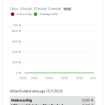
1 kuu
6 kuud
12 kuud
5 aastat
MAX
Võlanõuded seisuga 13.11.2023
Maksuvõlg
0,00 €