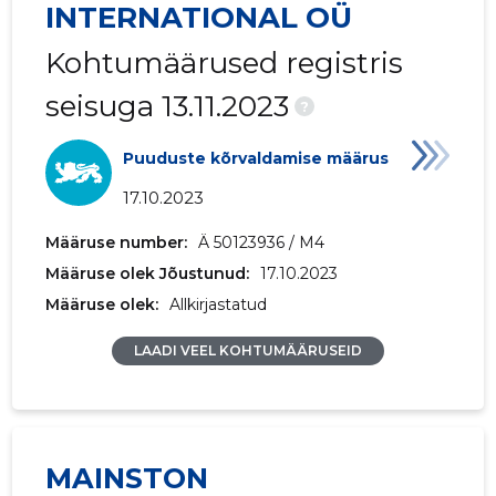
INTERNATIONAL OÜ
Kohtumäärused registris
seisuga 13.11.2023
?
Puuduste kõrvaldamise määrus
17.10.2023
Määruse number:
Ä 50123936 / M4
Määruse olek Jõustunud:
17.10.2023
Määruse olek:
Allkirjastatud
LAADI VEEL KOHTUMÄÄRUSEID
MAINSTON