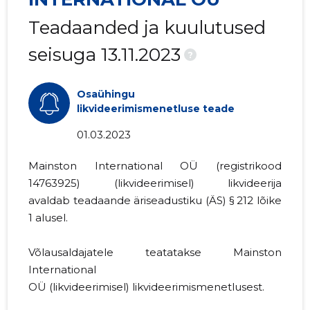
Teadaanded ja kuulutused
seisuga 13.11.2023
?
Osaühingu
likvideerimismenetluse teade
01.03.2023
Mainston International OÜ (registrikood
14763925
) (likvideerimisel) likvideerija
avaldab teadaande
äriseadustiku (ÄS) § 212 lõike
1
alusel.
Võlausaldajatele teatatakse Mainston
International
OÜ (likvideerimisel) likvideerimismenetlusest.