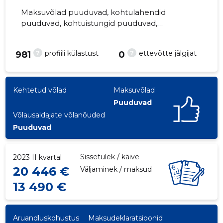
Maksuvõlad puuduvad, kohtulahendid
puuduvad, kohtuistungid puuduvad,
majandusaasta aruanded esitatud. Peamine
vastutav kõneisik, ,
?
?
profiili külastust
ettevõtte jälgijat
981
0
Kehtetud võlad
Maksuvõlad
Puuduvad
Võlausaldajate võlanõuded
Puuduvad
Sissetulek / käive
2023 II kvartal
20 446 €
Väljaminek / maksud
13 490 €
Aruandluskohustus
Maksudeklaratsioonid