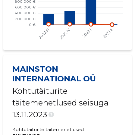
2020 IV
59 609 €
1017 €
2020 III
-
-
MAINSTON
INTERNATIONAL OÜ
Kohtutäiturite
täitemenetlused seisuga
13.11.2023
?
Kohtutäiturite täitemenetlused