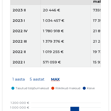
maksud
2023 II
20 446 €
7359 €
2023 I
1 034 457 €
17 396 €
2022 IV
1 780 918 €
21 873 €
2022 III
1 379 376 €
21 262 €
2022 II
1 019 255 €
19 735 €
2022 I
571 059 €
15 921 €
2021 IV
602 115 €
7917 €
1 aasta
5 aastat
MAX
2021 III
357 196 €
4067 €
2021 II
163 815 €
4067 €
2021 I
352 574 €
3728 €