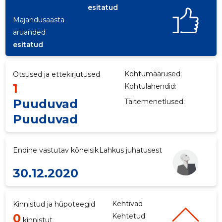
esitatud
ku
Majandusaasta
aruanded
esitatud
Kohtumäärused:
Otsused ja ettekirjutused
1
Kohtulahendid:
Puuduvad
Täitemenetlused:
Puuduvad
Endine vastutav kõneisik
Lahkus juhatusest
30.12.2020
Kehtivad
Kinnistud ja hüpoteegid
0
Kehtetud
kinnistut