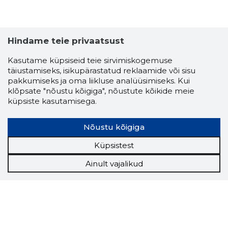
Hindame teie privaatsust
Kasutame küpsiseid teie sirvimiskogemuse
täiustamiseks, isikupärastatud reklaamide või sisu
pakkumiseks ja oma liikluse analüüsimiseks. Kui
klõpsate "nõustu kõigiga", nõustute kõikide meie
küpsiste kasutamisega.
Nõustu kõigiga
Küpsistest
Ainult vajalikud