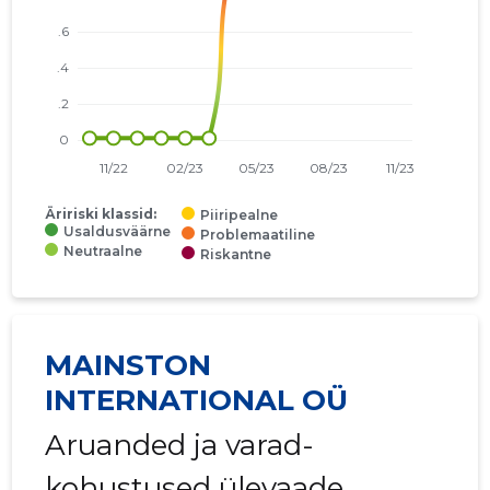
Äririski klassid:
Piiripealne
Usaldusväärne
Problemaatiline
Neutraalne
Riskantne
MAINSTON
INTERNATIONAL OÜ
Aruanded ja varad-
kohustused ülevaade