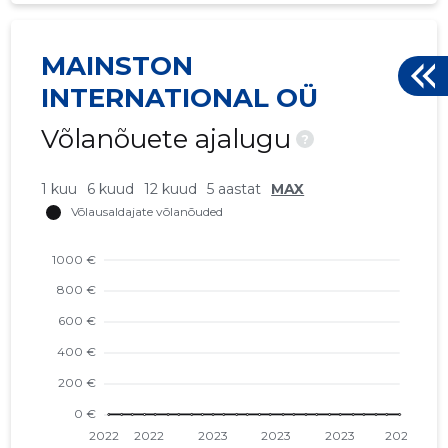
MAINSTON
INTERNATIONAL OÜ
Võlanõuete ajalugu
?
1 kuu
6 kuud
12 kuud
5 aastat
MAX