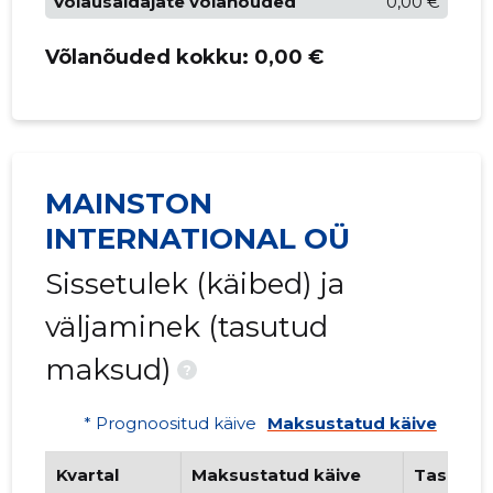
Võlausaldajate võlanõuded
0,00 €
Võlanõuded kokku:
0,00 €
MAINSTON
INTERNATIONAL OÜ
Sissetulek (käibed) ja
väljaminek (tasutud
maksud)
?
* Prognoositud käive
Maksustatud käive
Kvartal
Maksustatud käive
Tasutud 