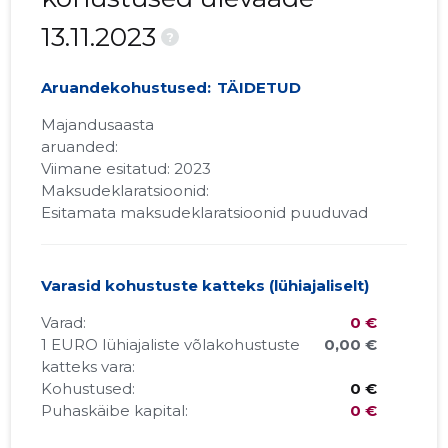
13.11.2023
?
Aruandekohustused:
TÄIDETUD
Majandusaasta
aruanded:
Viimane esitatud: 2023
Maksudeklaratsioonid:
Esitamata maksudeklaratsioonid puuduvad
Varasid kohustuste katteks (lühiajaliselt)
Varad:
0 €
1 EURO lühiajaliste võlakohustuste
0,00 €
katteks vara:
Kohustused:
0 €
Puhaskäibe kapital:
0 €