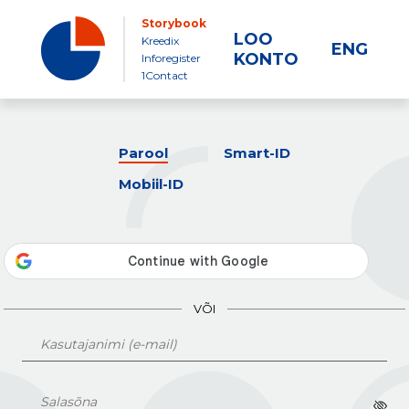
Storybook
LOO
Kreedix
ENG
KONTO
Inforegister
1Contact
Parool
Smart-ID
Mobiil-ID
VÕI