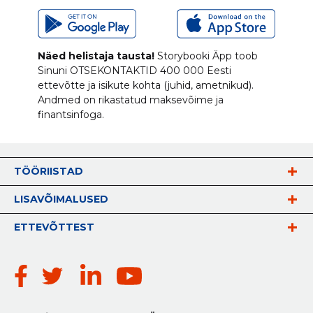
Näed helistaja tausta!
Storybooki Äpp toob
Sinuni
OTSEKONTAKTID
400 000 Eesti
ettevõtte ja isikute kohta (juhid, ametnikud).
Andmed on rikastatud maksevõime ja
finantsinfoga.
TÖÖRIISTAD
LISAVÕIMALUSED
ETTEVÕTTEST