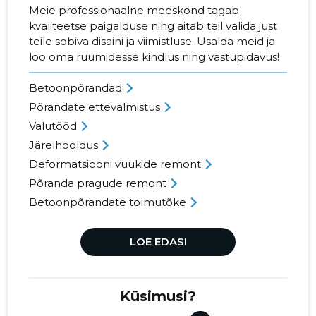
Meie professionaalne meeskond tagab
kvaliteetse paigalduse ning aitab teil valida just
teile sobiva disaini ja viimistluse. Usalda meid ja
loo oma ruumidesse kindlus ning vastupidavus!
Betoonpõrandad
Põrandate ettevalmistus
Valutööd
Järelhooldus
Deformatsiooni vuukide remont
Põranda pragude remont
Betoonpõrandate tolmutõke
LOE EDASI
Küsimusi?