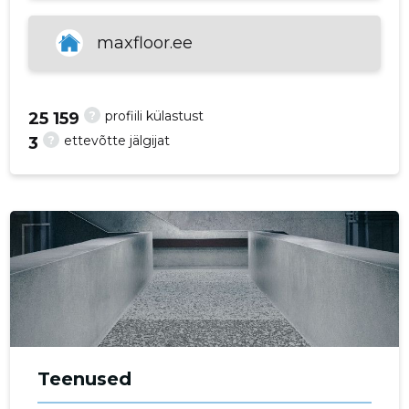
maxfloor.ee
?
profiili külastust
25 159
?
ettevõtte jälgijat
3
Teenused