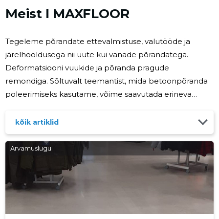
Meist l MAXFLOOR
Tegeleme põrandate ettevalmistuse, valutööde ja
järelhooldusega nii uute kui vanade põrandatega.
Deformatsiooni vuukide ja põranda pragude
remondiga. Sõltuvalt teemantist, mida betoonpõranda
poleerimiseks kasutame, võime saavutada erineva
ulatuse ja erineva läike taseme, alates matist kuni
klaasja peeglitaolise viimistluseni. MAXFLOOR BASIC:
kõik artiklid
Kergelt lihvitud Liitium-silikaadiga käsitlemine HARD ja
SEAL Kivid betoonis vähe nähtavad. MAXFLOOR
Arvamuslugu
MEDIUM: Madala läikega mattpind Liitium-silikaadiga
käsitlemine HARD ja SEAL. MAXFLOOR LUX: Madala
läikega poleeritud Liitium-silikaadiga