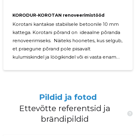
KORODUR-KOROTAN renoveerimistööd
Korotani kantakse stabiilsele betoonile 10 mm
kattega. Korotani põrand on ideaalne põranda
renoveerimiseks. Näiteks hoonetes, kus selgub,
et praegune põrand pole piisavalt
kulumiskindel ja löögikindel või ei vasta enam
ohutu ja efektiivse töötamise nõuetele.
OMADUSED: Väga kulumiskindel Vastupidav
kõrgetele pinnasurvetele Löögikindel
Libisemisvastane Veekindel Külmakindel Lihtne
Pildid ja fotod
puhastada Keskkonnale kahjutu
Ettevõtte referentsid ja
?
brändipildid