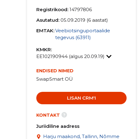
Registrikood:
14797806
Asutatud:
05.09.2019 (6 aastat)
EMTAK:
Veebiotsinguportaalide
tegevus (63911)
KMKR:
EE102190944 (algus 20.09.19)
ENDISED NIMED
SwapSmart OÜ
LISAN CRM'I
?
KONTAKT
Juriidiline aadress
Harju maakond, Tallinn, Nõmme