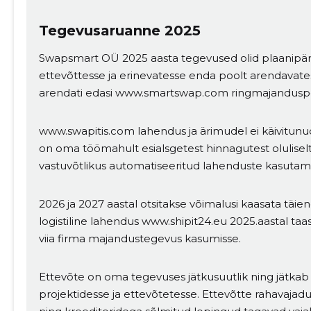
Tegevusaruanne 2025
Swapsmart OÜ 2025 aasta tegevused olid plaanipära
ettevõttesse ja erinevatesse enda poolt arendavates
arendati edasi www.smartswap.com ringmajanduspor
www.swapitis.com lahendus ja ärimudel ei käivitunu
on oma töömahult esialsgetest hinnagutest olulisel
vastuvõtlikus automatiseeritud lahenduste kasutamis
2026 ja 2027 aastal otsitakse võimalusi kaasata täi
logistiline lahendus www.shipit24.eu 2025.aastal taas
viia firma majandustegevus kasumisse.
Ettevõte on oma tegevuses jätkusuutlik ning jätkab
projektidesse ja ettevõtetesse. Ettevõtte rahavajadus