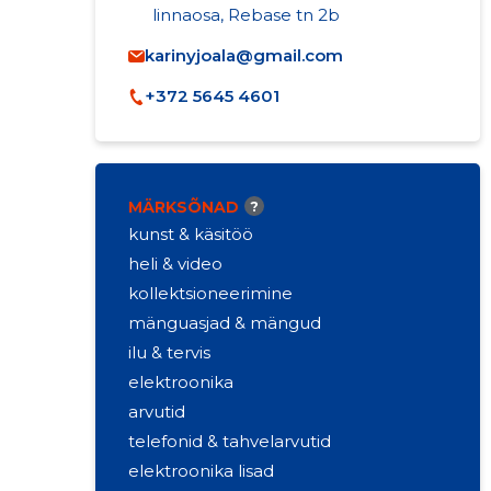
linnaosa, Rebase tn 2b
karinyjoala@gmail.com
+372 5645 4601
MÄRKSÕNAD
?
kunst & käsitöö
heli & video
kollektsioneerimine
mänguasjad & mängud
ilu & tervis
elektroonika
arvutid
telefonid & tahvelarvutid
elektroonika lisad