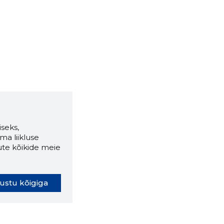
seks,
ma liikluse
ute kõikide meie
ustu kõigiga