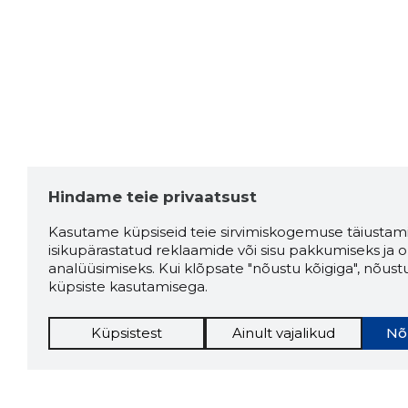
mänguasjad ja mängud
ilu ja tervis
kodu ja sisustus
mood ja aksessuaarid
elektroonika ja tehnikavidinad
vaba aeg ja hobid
sõidukid ja tööriistad
kodutarbed ja dekoratsioonid
Hindame teie privaatsust
köögitarvikud ja seadmed
ehitusmaterjalid
Kasutame küpsiseid teie sirvimiskogemuse täiustami
riided ja jalatsid
isikupärastatud reklaamide või sisu pakkumiseks ja o
analüüsimiseks. Kui klõpsate "nõustu kõigiga", nõust
ehted ja aksessuaarid
küpsiste kasutamisega.
lasteriided ja -tarviku
kotid
Küpsistest
Ainult vajalikud
Nõ
telefonid ja arvutid
audio- ja videotehnika
tarkvara ja lisaseadmed