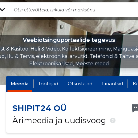
Veebiotsinguportaalide tegevus
t & Käsitöö, Heli & Video, Kollektsioneerimine, Mänguasj
, Ilu & Tervis, elektroonika, arvutid, Telefonid & Tahvela
Elektroonika lisad, Meeste mood
Meedia
Töötajad
Otsustajad
Finantsid
K
SHIPIT24 OÜ
Ärimeedia ja uudisvoog
?