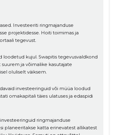
sed. Investeeriti ringmajanduse
se projektidesse. Hoiti toimimas ja
taali tegevust.
d loodetud kujul. Swapitis tegevusvaldkond
t suurem ja võimalike kasutajate
el oluliselt väiksem.
endavaid investeeringuid või müüa loodud
tati omakapitali täies ulatuses ja edaspidi
 investeeringuid ringmajanduse
i planeeritakse katta erinevatest allikatest