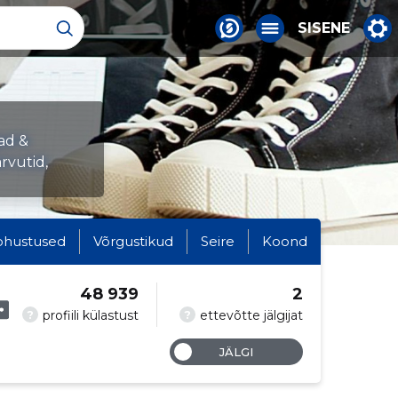
SISENE
ad &
rvutid,
ohustused
Võrgustikud
Seire
Koond
48 939
2
?
?
profiili külastust
ettevõtte jälgijat
JÄLGI