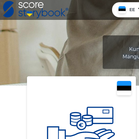
EE
Kuns
Mängud