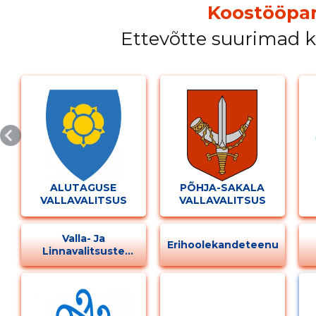
Koostööpar
Ettevõtte suurimad 
MUUDA
ALUTAGUSE
PÕHJA-SAKALA
VALLAVALITSUS
VALLAVALITSUS
Valla- Ja
Erihoolekandeteenus
Linnavalitsuste
Tegevus