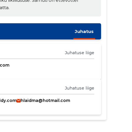
ku likviidsuse. Samuti on ettevõttel
atta.
Juhatus
Juhatuse liige
.com
Juhatuse liige
ddy.com
hlaidma@hotmail.com