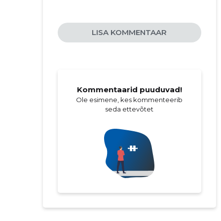
ilu- ja tervisetooted
laste tooted
LISA KOMMENTAAR
hobitarbed
heli- ja videoseadmed
naiste moerõivad
tarbeelektroonika
kunsti- ja käsitöötarbed
Kommentaarid puuduvad!
Ole esimene, kes kommenteerib
kollektsioneeritavad esemed
seda ettevõtet
mänguasjad ja mängud lastele
telefonid ja tahvelarvutid
meeste moerõivad
kodu ja aia sisustus
ärijääkide inventar
kunst ja käsitöö
heli ja video
kollektsioon