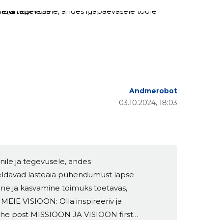
Andmerobot
03.10.2024, 18:03
nile ja tegevusele, andes
eldavad lasteaia pühendumust lapse
ine ja kasvamine toimuks toetavas,
 MEIE VISIOON: Olla inspireeriv ja
] The post MISSIOON JA VISIOON first