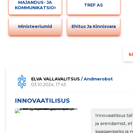
MAJANDUS- JA
TREF AS
KOMMUNIKATSIOONIMINISTEERIUM
Ministeeriumid
Ehitus Ja Kinnisvara
Muuda pildi kirjeldust
kõ
ELVA VALLAVALITSUS
/ Andmerobot
03.10.2024, 17:43
MUUDA
INNOVAATILISUS
Innovaatilisus t
ja arendamist, e
kaasaegseks ja m