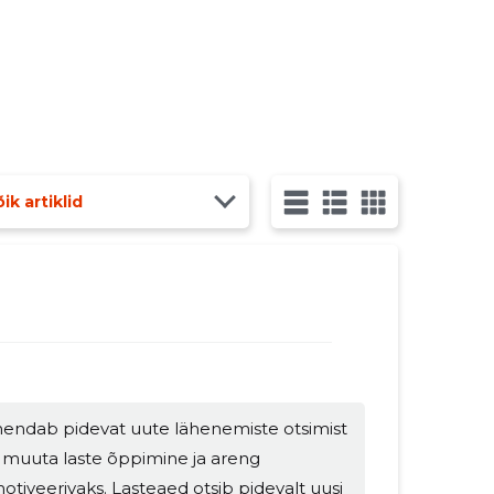
ik artiklid
ähendab pidevat uute lähenemiste otsimist
t muuta laste õppimine ja areng
otiveerivaks. Lasteaed otsib pidevalt uusi