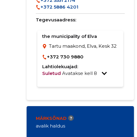
+372 5551 2174
+372 5886 4201
Tegevusaadress:
the municipality of Elva
Tartu maakond, Elva, Kesk 32
+372 730 9880
Lahtiolekuajad:
Suletud
Avatakse kell 8
MÄRKSÕNAD
?
avalik haldus