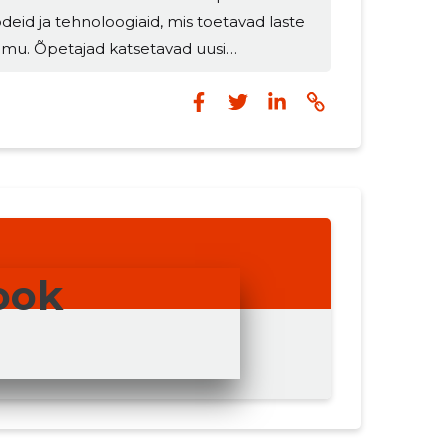
deid ja tehnoloogiaid, mis toetavad laste
himu. Õpetajad katsetavad uusi
tööriistu, pakkudes lastele arendavaid ja
ppetegevusi, mis on kohandatud
a väljakutsetele ja […] The post
first appeared on Elva Linna Lasteaed.
ook