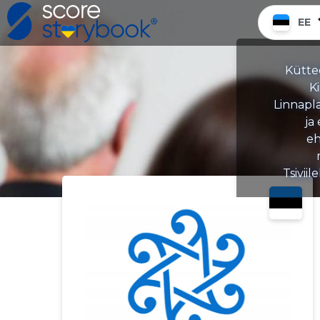
EE
Kütte
Ki
Linnapl
ja
eh
Tsivii