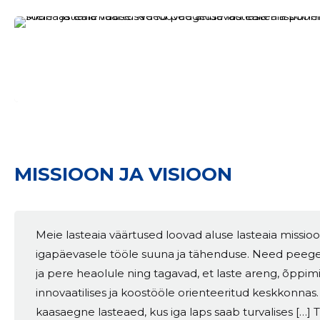
MISSIOON JA VISIOON
Sinu nimi
Meie lasteaia väärtused loovad aluse lasteaia missioo
taar
igapäevasele tööle suuna ja tähenduse. Need peeg
ja pere heaolule ning tagavad, et laste areng, õppim
innovaatilises ja koostööle orienteeritud keskkonnas.
kaasaegne lasteaed, kus iga laps saab turvalises […