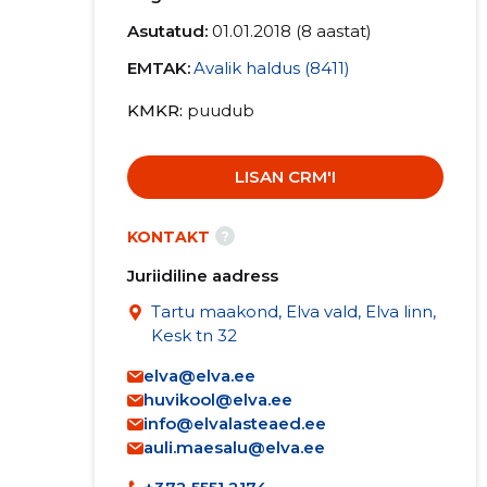
Asutatud:
01.01.2018 (8 aastat)
EMTAK:
Avalik haldus (8411)
KMKR
puudub
LISAN CRM'I
?
KONTAKT
Juriidiline aadress
Tartu maakond, Elva vald, Elva linn,
Kesk tn 32
elva@elva.ee
huvikool@elva.ee
info@elvalasteaed.ee
auli.maesalu@elva.ee