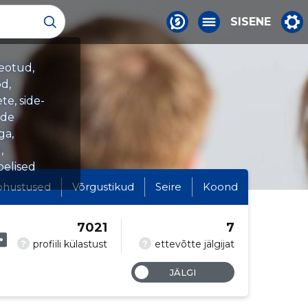
SISENE
eotud,
öd,
e, side-
ede
ga,
,
belised
ohustused
Võrgustikud
Seire
Koond
7021
7
?
?
profiili külastust
ettevõtte jälgijat
JÄLGI