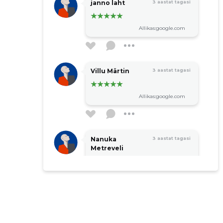
janno laht
3 aastat tagasi
Allikas:google.com
Villu Märtin
3 aastat tagasi
Allikas:google.com
Nanuka
3 aastat tagasi
Metreveli
Allikas:google.com
Piret Aan
3 aastat tagasi