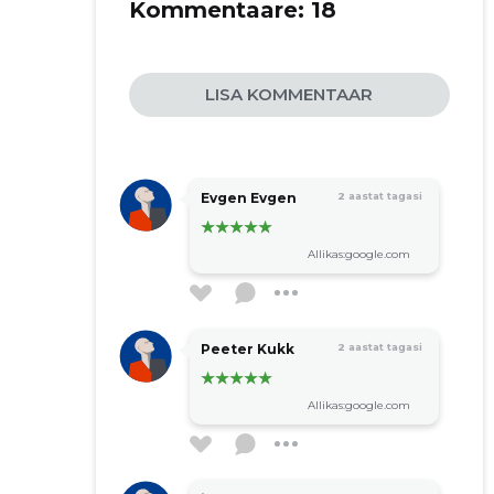
Kommentaare:
18
LISA KOMMENTAAR
Evgen Evgen
2 aastat tagasi
Allikas:google.com
Peeter Kukk
2 aastat tagasi
Allikas:google.com