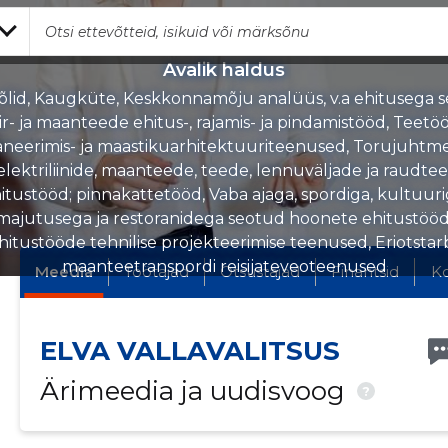
Avalik haldus
õlid, Kaugküte, Keskkonnamõju analüüs, v.a ehitusega s
ir- ja maanteede ehitus-, rajamis- ja pindamistööd, Teetö
aneerimis- ja maastikuarhitektuuriteenused, Torujuhtmet
 elektriliinide, maanteede, teede, lennuväljade ja raudte
itustööd; pinnakattetööd, Vaba ajaga, spordiga, kultuuri
majutusega ja restoranidega seotud hoonete ehitustööd
lehitustööde tehnilise projekteerimise teenused, Eriotstar
maanteetranspordi reisijateveoteenused
Meedia
Töötajad
Otsustajad
Finantsid
K
ELVA VALLAVALITSUS
Ärimeedia ja uudisvoog
?