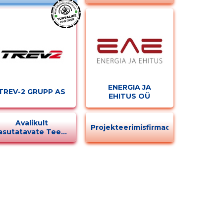
ENERGIA JA
TREV-2 GRUPP AS
EHITUS OÜ
Avalikult
Projekteerimisfirmad
asutatavate Teede
Korrashoid