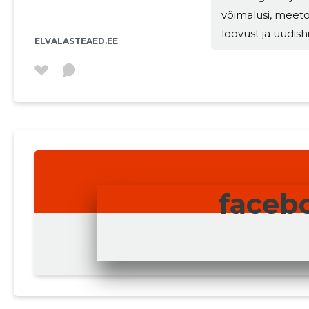
võimalusi, meeto
loovust ja uudis
ELVALASTEAED.EE
õpetamisviise ja 
mitmekesiseid õ
tänapäeva maailm
INNOVAATILISUS 
faceb