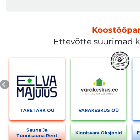
appeared on Elva Linna Lasteaed.
Koostööpar
Ettevõtte suurimad 
TARETARK OÜ
VARAKESKUS OÜ
Sauna Ja
Kinnisvara Oksjonid
E
Tünnisauna Rent