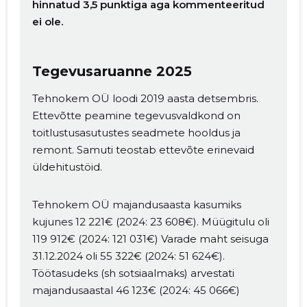
hinnatud 3,5 punktiga aga kommenteeritud
ei ole.
Tegevusaruanne 2025
Tehnokem OÜ loodi 2019 aasta detsembris.
Ettevõtte peamine tegevusvaldkond on
toitlustusasutustes seadmete hooldus ja
remont. Samuti teostab ettevõte erinevaid
üldehitustöid.
Tehnokem OÜ majandusaasta kasumiks
kujunes 12 221€ (2024: 23 608€). Müügitulu oli
119 912€ (2024: 121 031€) Varade maht seisuga
31.12.2024 oli 55 322€ (2024: 51 624€).
Töötasudeks (sh sotsiaalmaks) arvestati
majandusaastal 46 123€ (2024: 45 066€)