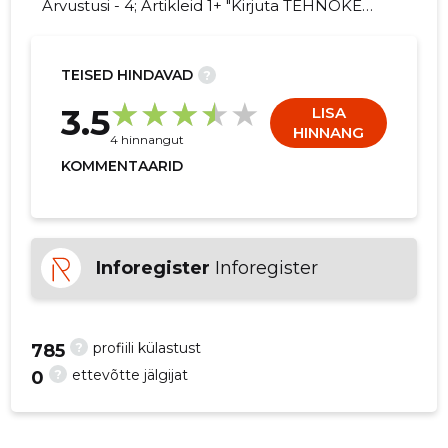
Arvustusi - 4; Artikleid 1+ "Kirjuta TEHNOKEM
OÜ kohta arvamuslugu!"
TEISED HINDAVAD
?
7
3.5
LISA
HINNANG
4 hinnangut
KOMMENTAARID
Inforegister
Inforegister
?
profiili külastust
785
?
ettevõtte jälgijat
0