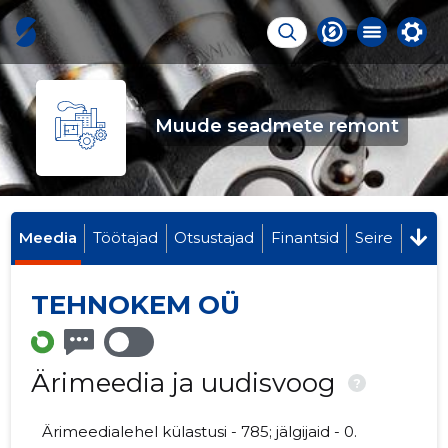
Muude seadmete remont
Meedia
Töötajad
Otsustajad
Finantsid
Seire
TEHNOKEM OÜ
Ärimeedia ja uudisvoog
?
Ärimeedialehel külastusi - 785; jälgijaid - 0.