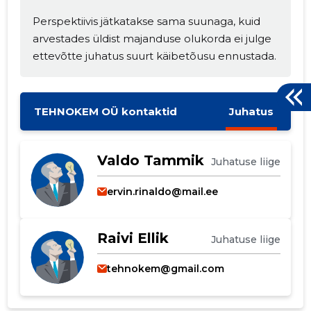
Perspektiivis jätkatakse sama suunaga, kuid
arvestades üldist majanduse olukorda ei julge
ettevõtte juhatus suurt käibetõusu ennustada.
TEHNOKEM OÜ kontaktid
Juhatus
Valdo Tammik
Juhatuse liige
ervin.rinaldo@mail.ee
Raivi Ellik
Juhatuse liige
tehnokem@gmail.com