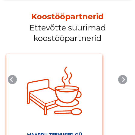
Koostööpartnerid
Ettevõtte suurimad
koostööpartnerid
Muuda pildi
kirjeldust
MAARDU TEENUSED OÜ