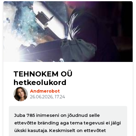
p
TEHNOKEM OÜ
hetkeolukord
Andmerobot
26.06.2026, 17.24
Juba 785 inimeseni on jõudnud selle
ettevõtte bränding aga tema tegevusi ei jälgi
ükski kasutaja. Keskmiselt on ettevõtet