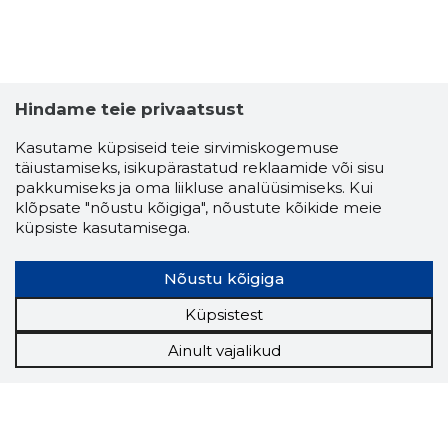
Hindame teie privaatsust
Kasutame küpsiseid teie sirvimiskogemuse
täiustamiseks, isikupärastatud reklaamide või sisu
pakkumiseks ja oma liikluse analüüsimiseks. Kui
klõpsate "nõustu kõigiga", nõustute kõikide meie
küpsiste kasutamisega.
Nõustu kõigiga
Küpsistest
Ainult vajalikud