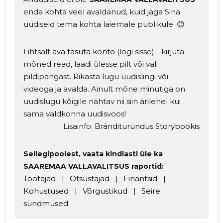
enda kohta veel avaldanud, kuid jaga Sina
uudiseid tema kohta laiemale publikule. 😊
Lihtsalt
ava tasuta konto
(logi sisse) - kirjuta
mõned read, laadi ülesse pilt või vali
pildipangast. Rikasta lugu uudislingi või
videoga ja avalda. Ainult mõne minutiga on
uudislugu kõigile nähtav nii siin ärilehel kui
sama valdkonna uudisvoos!
Lisainfo:
Bränditurundus Storybookis
Sellegipoolest, vaata kindlasti üle ka
SAAREMAA VALLAVALITSUS raportid:
Töötajad
|
Otsustajad
|
Finantsid
|
Kohustused
|
Võrgustikud
|
Seire
sündmused