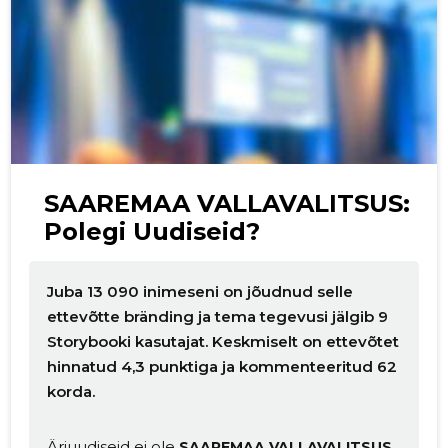
SAAREMAA VALLAVALITSUS:
Polegi Uudiseid?
Juba 13 090 inimeseni on jõudnud selle
ettevõtte bränding ja tema tegevusi jälgib 9
Storybooki kasutajat. Keskmiselt on ettevõtet
hinnatud 4,3 punktiga ja kommenteeritud 62
korda.
Äriuudiseid ei ole
SAAREMAA VALLAVALITSUS