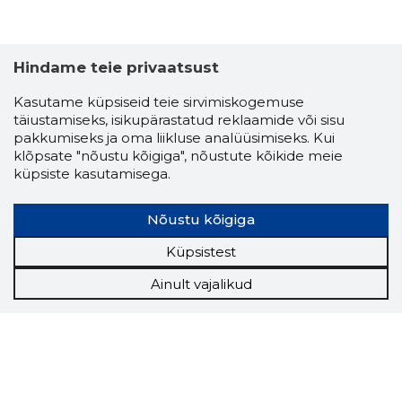
Hindame teie privaatsust
Kasutame küpsiseid teie sirvimiskogemuse
täiustamiseks, isikupärastatud reklaamide või sisu
pakkumiseks ja oma liikluse analüüsimiseks. Kui
klõpsate "nõustu kõigiga", nõustute kõikide meie
küpsiste kasutamisega.
Nõustu kõigiga
Küpsistest
Ainult vajalikud