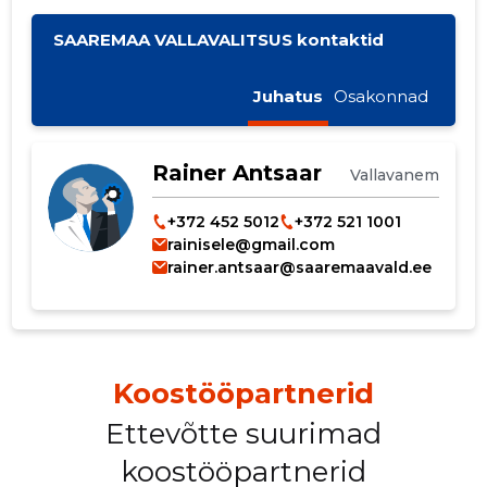
SAAREMAA VALLAVALITSUS kontaktid
Juhatus
Osakonnad
Rainer Antsaar
Vallavanem
+372 452 5012
+372 521 1001
rainisele@gmail.com
rainer.antsaar@saaremaavald.ee
Koostööpartnerid
Ettevõtte suurimad
koostööpartnerid