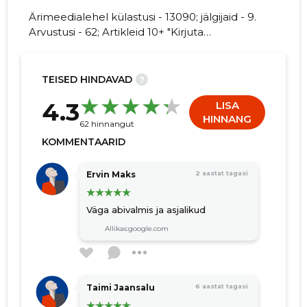
Ärimeedialehel külastusi - 13090; jälgijaid - 9.
Arvustusi - 62; Artikleid 10+ "Kirjuta
SAAREMAA VALLAVALITSUS kohta
arvamuslugu!"
227
TEISED HINDAVAD
?
4.3
LISA
HINNANG
62 hinnangut
KOMMENTAARID
Ervin Maks
2 aastat tagasi
Väga abivalmis ja asjalikud
Allikas:google.com
Taimi Jaansalu
6 aastat tagasi