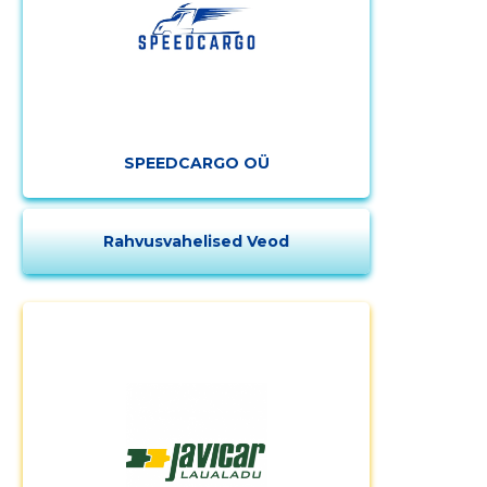
SPEEDCARGO OÜ
Rahvusvahelised Veod
Muuda pildi
kirjeldust