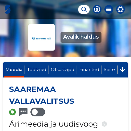
Avalik haldus
Meedia
Töötajad
Otsustajad
Finantsid
Seire
SAAREMAA
VALLAVALITSUS
Ärimeedia ja uudisvoog
?