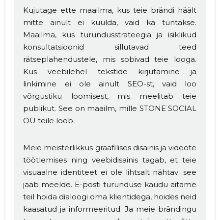
Kujutage ette maailma, kus teie brändi häält
mitte ainult ei kuulda, vaid ka tuntakse.
Maailma, kus turundusstrateegia ja isiklikud
konsultatsioonid sillutavad teed
rätseplahendustele, mis sobivad teie looga.
Kus veebilehel tekstide kirjutamine ja
linkimine ei ole ainult SEO-st, vaid loo
võrgustiku loomisest, mis meelitab teie
publikut. See on maailm, mille STONE SOCIAL
OÜ teile loob.
Meie meisterlikkus graafilises disainis ja videote
töötlemises ning veebidisainis tagab, et teie
visuaalne identiteet ei ole lihtsalt nähtav; see
jääb meelde. E-posti turunduse kaudu aitame
teil hoida dialoogi oma klientidega, hoides neid
kaasatud ja informeeritud. Ja meie brändingu