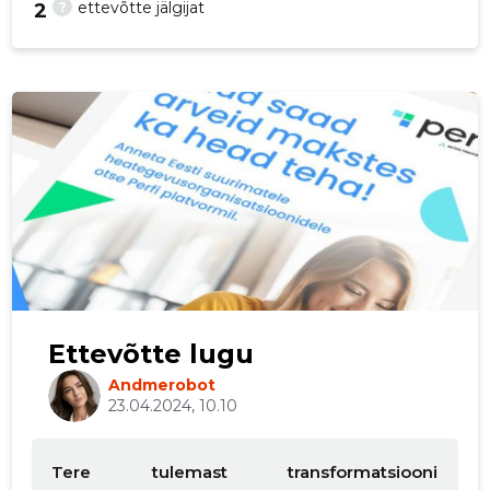
?
ettevõtte jälgijat
2
p
Ettevõtte lugu
Andmerobot
23.04.2024, 10.10
Tere tulemast transformatsiooni