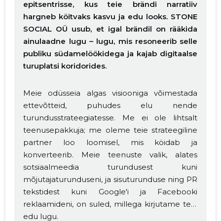
epitsentrisse, kus teie brändi narratiiv
hargneb köitvaks kasvu ja edu looks. STONE
SOCIAL OÜ usub, et igal brändil on rääkida
ainulaadne lugu – lugu, mis resoneerib selle
publiku südamelöökidega ja kajab digitaalse
turuplatsi koridorides.
Meie odüsseia algas visiooniga võimestada
ettevõtteid, puhudes elu nende
turundusstrateegiatesse. Me ei ole lihtsalt
teenusepakkuja; me oleme teie strateegiline
partner loo loomisel, mis köidab ja
konverteerib. Meie teenuste valik, alates
sotsiaalmeedia turundusest kuni
mõjutajaturunduseni, ja sisuturunduse ning PR
tekstidest kuni Google'i ja Facebooki
reklaamideni, on suled, millega kirjutame teie
edu lugu.