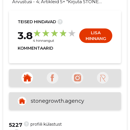
Arvustusi - 4; Artikleid 5+ "Kirjuta STONE
SOCIAL OÜ kohta arvamuslugu!"
TEISED HINDAVAD
?
17
3.8
LISA
HINNANG
4 hinnangut
KOMMENTAARID
stonegrowth.agency
?
profiili külastust
5227