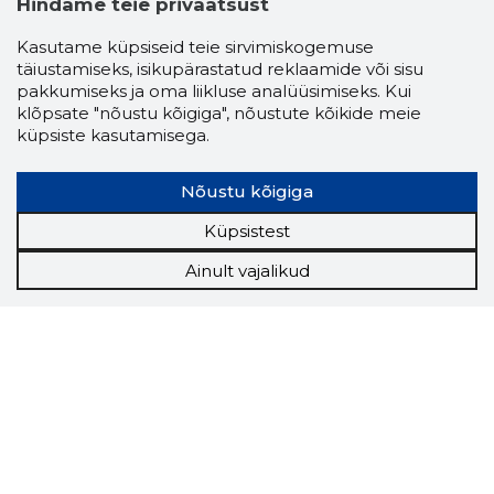
Hindame teie privaatsust
Kasutame küpsiseid teie sirvimiskogemuse
täiustamiseks, isikupärastatud reklaamide või sisu
pakkumiseks ja oma liikluse analüüsimiseks. Kui
klõpsate "nõustu kõigiga", nõustute kõikide meie
küpsiste kasutamisega.
Nõustu kõigiga
Küpsistest
Ainult vajalikud