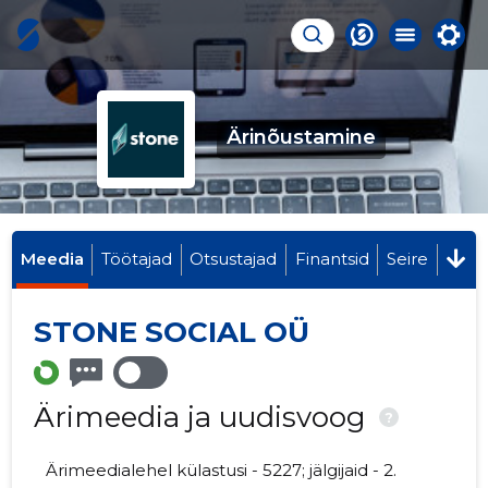
Ärinõustamine
Meedia
Töötajad
Otsustajad
Finantsid
Seire
STONE SOCIAL OÜ
Ärimeedia ja uudisvoog
?
Ärimeedialehel külastusi - 5227; jälgijaid - 2.