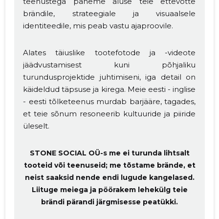
teenustega paneme aluse teie ettevõtte
brändile, strateegiale ja visuaalsele
identiteedile, mis peab vastu ajaproovile.
Alates täiuslike tootefotode ja -videote
jäädvustamisest kuni põhjaliku
turundusprojektide juhtimiseni, iga detail on
käideldud täpsuse ja kirega. Meie eesti - inglise
- eesti tõlketeenus murdab barjääre, tagades,
et teie sõnum resoneerib kultuuride ja piiride
üleselt.
STONE SOCIAL OÜ-s me ei turunda lihtsalt
tooteid või teenuseid; me tõstame brände, et
neist saaksid nende endi lugude kangelased.
Liituge meiega ja pöörakem lehekülg teie
brändi pärandi järgmisesse peatükki.