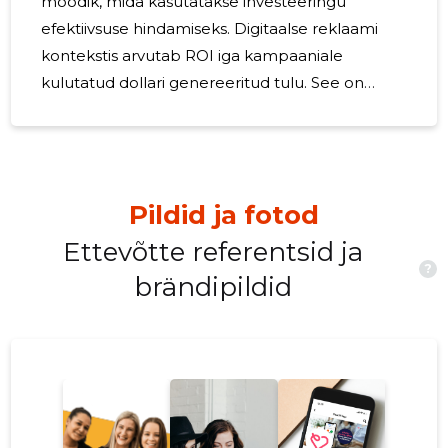
mõõdik, mida kasutatakse investeeringu
efektiivsuse hindamiseks. Digitaalse reklaami
kontekstis arvutab ROI iga kampaaniale
kulutatud dollari genereeritud tulu. See on
kriitiline näitaja ettevõtetele, et hinnata nende
reklaamikulude tõhusust. Väikestele ja keskmise
suurusega ettevõtetele (VKEd) ei ole ROI lihtsalt
number - see on eluliin. Piiratud eelarvetega
Pildid ja fotod
peab iga turundusdollar aitama kaasa
käegakatsutavale ärikasvule. ROI
Ettevõtte referentsid ja
?
maksimeerimine tähendab vähemaga
brändipildid
rohkema saavutamist, mis on oluline VKEdede
jätkusuutlikkuse ja laienemisvõime jaoks.