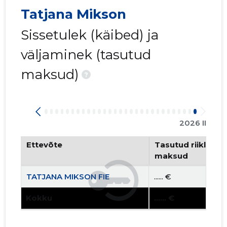
Tatjana Mikson
Sissetulek (käibed) ja
väljaminek (tasutud
maksud)
?
2026 II
Ettevõte
Tasutud riiklikud 
maksud
TATJANA MIKSON FIE
...... €
Kokku
...... €