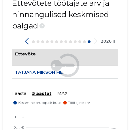
Ettevõtete töötajate arv ja
hinnangulised keskmised
palgad
?
2026 II
1
Ettevõte
TATJANA MIKSON FIE
1 aasta
5 aastat
MAX