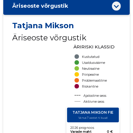
Äriseoste võrgustik
Tatjana Mikson
Äriseoste võrgustik
ÄRIRISKI KLASSID
Kustutatud
Usaldusväärne
Neutraalne
Piiripealne
Problemaatiline
Riskantne
Ajalooline seos
Aktiivne seos
käibe suurus
võla suurus
Seoste laiendamine