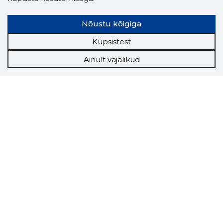
Nõustu kõigiga
Küpsistest
Ainult vajalikud
Storybook
Chrome laiendus