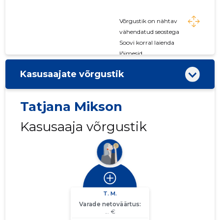
Võrgustik on nähtav
vähendatud seostega
Soovi korral laienda
lõimesid
Kasusaajate võrgustik
Tatjana Mikson
Kasusaaja võrgustik