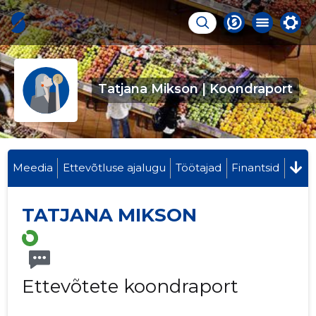
Tatjana Mikson | Koondraport
Meedia
Ettevõtluse ajalugu
Töötajad
Finantsid
TATJANA MIKSON
Ettevõtete koondraport