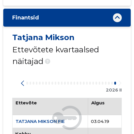
Finantsid
Tatjana Mikson
Ettevõtete kvartaalsed
näitajad
?
2026 II
Ettevõte
Algus
TATJANA MIKSON FIE
03.04.19
Kokku