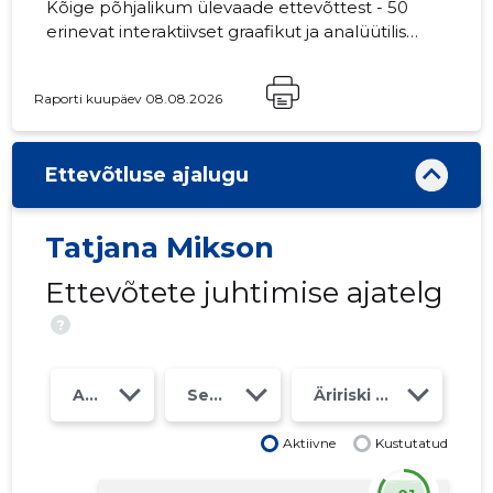
Kõige põhjalikum ülevaade ettevõttest - 50
erinevat interaktiivset graafikut ja analüütilist
mudelit. Hind 49 EUR või kuutasu alates 19
EUR
Raporti kuupäev 08.08.2026
Ettevõtluse ajalugu
Tatjana Mikson
Ettevõtete juhtimise ajatelg
?
Aasta
Seosed
Äririski klass
Aktiivne
Kustutatud