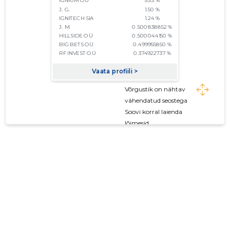
Võrgustik on nähtav
vähendatud seostega
Soovi korral laienda
lõimesid