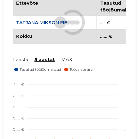
Ettevõte
Tasutud
tööjõumaksud
TATJANA MIKSON FIE
...... €
Kokku
...... €
1 aasta
5 aastat
MAX