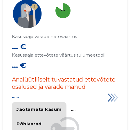
more_horiz
Kasusaaja varade netoväärtus
... €
Kasusaaja ettevõtete väärtus tulumeetodil
... €
Analüütiliselt tuvastatud ettevõtete
osalused ja varade mahud
......
Jaotamata kasum
......
Põhivarad
......