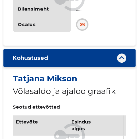
Bilansimaht
......
Osalus
0%
Kohustused
Tatjana Mikson
Võlasaldo ja ajaloo graafik
Seotud ettevõtted
Ettevõte
Esindus
Esin
algus
lõpp