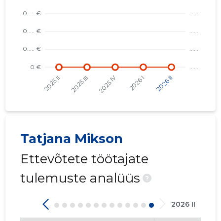
TATJANA 
Usaldusv
Tatjana Mikson
Ettevõtete töötajate
tulemuste analüüs
?
2026 II