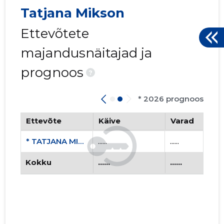
Tatjana Mikson
Ettevõtete
majandusnäitajad ja
prognoos
?
* 2026 prognoos
Ettevõte
Käive
Varad
* TATJANA MIKSON FIE
......
......
Kokku
......
......