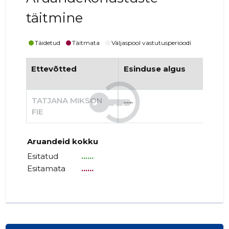
täitmine
Täidetud
Täitmata
Väljaspool vastutusperioodi
Ettevõtted
Esinduse algus
Es
TATJANA MIKSON
......
......
FIE
Aruandeid kokku
Esitatud
......
Esitamata
......