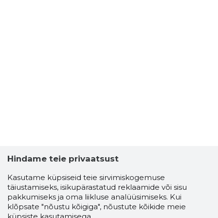
Hindame teie privaatsust
Kasutame küpsiseid teie sirvimiskogemuse
täiustamiseks, isikupärastatud reklaamide või sisu
pakkumiseks ja oma liikluse analüüsimiseks. Kui
klõpsate "nõustu kõigiga", nõustute kõikide meie
küpsiste kasutamisega.