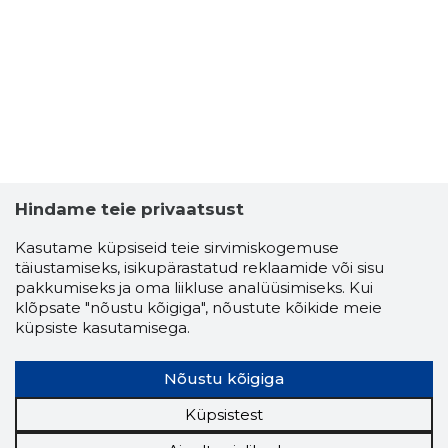
TATJANA 
Usaldusv
Hindame teie privaatsust
Kasutame küpsiseid teie sirvimiskogemuse
täiustamiseks, isikupärastatud reklaamide või sisu
pakkumiseks ja oma liikluse analüüsimiseks. Kui
klõpsate "nõustu kõigiga", nõustute kõikide meie
küpsiste kasutamisega.
Nõustu kõigiga
Küpsistest