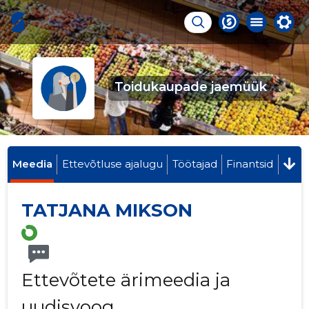
Toidukaupade jaemüük
Meedia
Ettevõtluse ajalugu
Töötajad
Finantsid
TATJANA MIKSON
Ettevõtete ärimeedia ja
uudisvoog