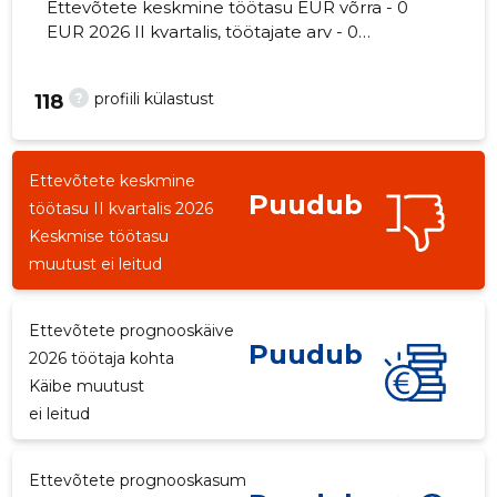
Ettevõtete keskmine töötasu EUR võrra - 0
EUR 2026 II kvartalis, töötajate arv - 0
töötajat.
?
profiili külastust
118
Ettevõtete keskmine
Puudub
töötasu II kvartalis 2026
Keskmise töötasu
muutust ei leitud
Ettevõtete prognooskäive
Puudub
2026 töötaja kohta
Käibe muutust
ei leitud
Ettevõtete prognooskasum