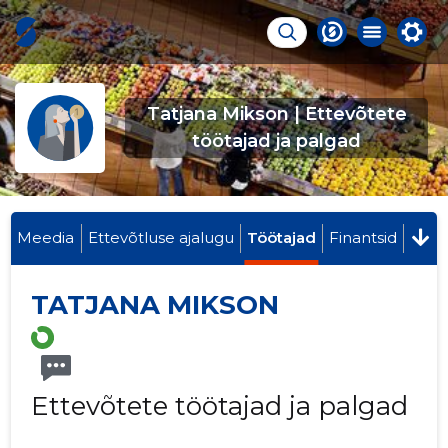
Tatjana Mikson | Ettevõtete
töötajad ja palgad
Meedia
Ettevõtluse ajalugu
Töötajad
Finantsid
TATJANA MIKSON
Ettevõtete töötajad ja palgad