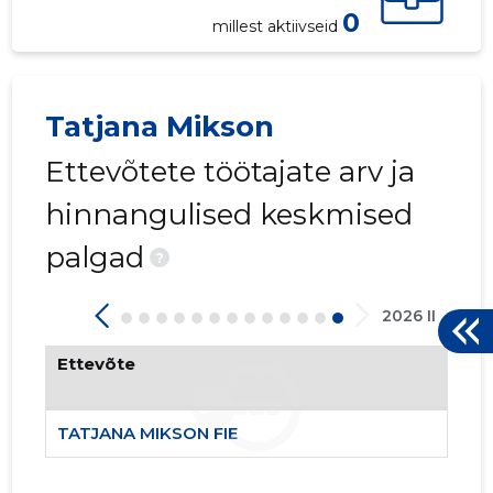
0
millest aktiivseid
Tatjana Mikson
Ettevõtete töötajate arv ja
1
hinnangulised keskmised
palgad
?
2026 II
Ettevõte
TATJANA MIKSON FIE