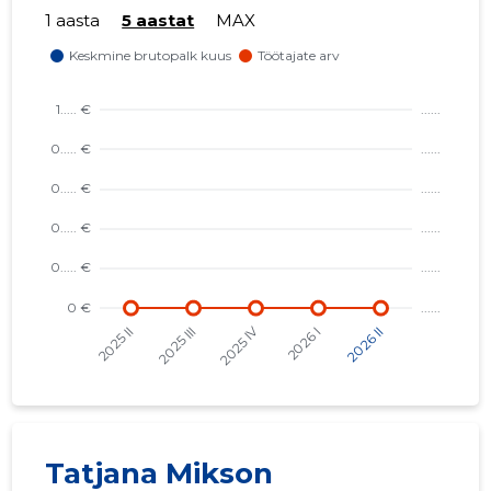
1 aasta
5 aastat
MAX
TATJANA 
Usaldusv
Tatjana Mikson