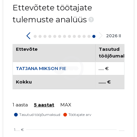
Ettevõtete töötajate
tulemuste analüüs
?
2026 II
Ettevõte
Tasutud
tööjõumaksud
TATJANA MIKSON FIE
...... €
Kokku
...... €
1 aasta
5 aastat
MAX