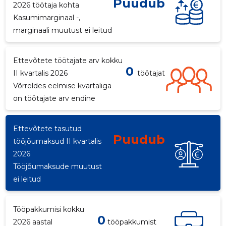
Puudub
2026 töötaja kohta
Kasumimarginaal -,
marginaali muutust ei leitud
Ettevõtete töötajate arv kokku
0
II kvartalis 2026
töötajat
Võrreldes eelmise kvartaliga
on töötajate arv endine
Ettevõtete tasutud
Puudub
tööjõumaksud II kvartalis
2026
Tööjõumaksude muutust
ei leitud
Tööpakkumisi kokku
0
2026 aastal
tööpakkumist