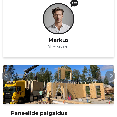
Markus
AI Assistent
SIPNORDIC.EE
Paneelide paigaldus