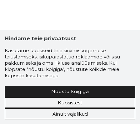
Hindame teie privaatsust
Kasutame küpsiseid teie sirvimiskogemuse
täiustamiseks, isikupärastatud reklaamide või sisu
pakkumiseks ja oma liikluse analüüsimiseks. Kui
klõpsate "nõustu kõigiga", nõustute kõikide meie
küpsiste kasutamisega.
Nõustu kõigiga
Küpsistest
Ainult vajalikud