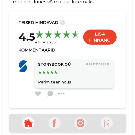
müügile, luues võimaluse kiiremaks,
energiasäästlikumaks ning
keskkonnasõbralikumaks ehituseks.
TEISED HINDAVAD
?
20
4.5
LISA
HINNANG
4 hinnangut
KOMMENTAARID
STORYBOOK OÜ
2 aastat tagasi
Parim teenindus