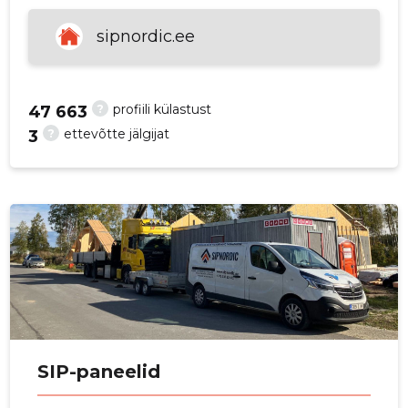
p
sipnordic.ee
?
profiili külastust
47 663
?
ettevõtte jälgijat
3
SIP-paneelid