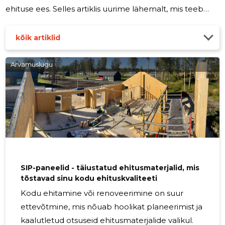
ehituse ees. Selles artiklis uurime lähemalt, mis teeb
modulaarse maja ehituse nii ahvatlevaks ja millised on
selle peamised eelised. Mis on modulaarne maja
kõik artiklid
ehitus? Modulaarne maja ehitus on kaasaegne
ehitusmeetod, mis hõlmab maja ehitamist moodulitest
Arvamuslugu
või paneelidest tehases ning nende seejärel
kokkupanemist ehitusplatsil. Need moodulid või
paneelid valmistatakse täpselt vastavalt
SIP-paneelid - täiustatud ehitusmaterjalid, mis
tõstavad sinu kodu ehituskvaliteeti
Kodu ehitamine või renoveerimine on suur
ettevõtmine, mis nõuab hoolikat planeerimist ja
kaalutletud otsuseid ehitusmaterjalide valikul.