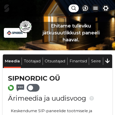
Ehitame tuleviku
jätkusuutlikkust paneeli
haaval.
Meedia
Töötajad
Otsustajad
Finantsid
Seire
SIPNORDIC OÜ
Ärimeedia ja uudisvoog
?
Keskendume SIP-paneelide tootmisele ja