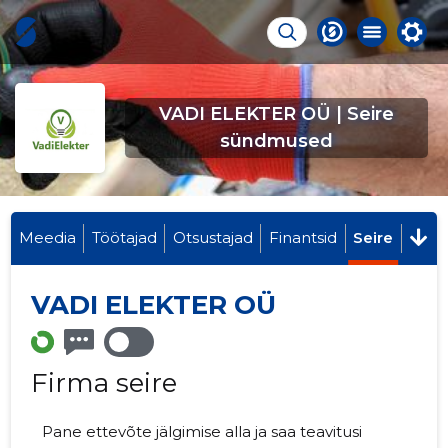
VADI ELEKTER OÜ | Seire
sündmused
Meedia
Töötajad
Otsustajad
Finantsid
Seire
VADI ELEKTER OÜ
Firma seire
Pane ettevõte jälgimise alla ja saa teavitusi