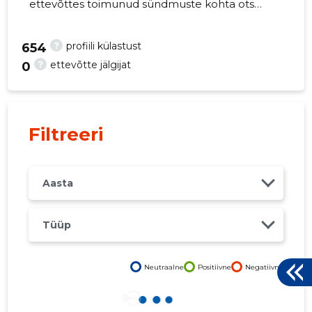
ettevõttes toimunud sündmuste kohta otse
oma mobiili, veebi või emailile. Õiged otsused
õigel ajal!
?
profiili külastust
654
?
ettevõtte jälgijat
0
8
Filtreeri
Aasta
Tüüp
Neutraalne
Positiivne
Negatiivne