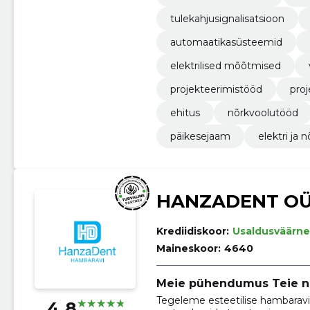
tulekahjusignalisatsioon
automaatikasüsteemid
elektrilised mõõtmised
projekteerimistööd
pro
ehitus
nõrkvoolutööd
päikesejaam
elektri ja 
HANZADENT O
Krediidiskoor:
Usaldusväärne
Maineskoor:
4640
Meie pühendumus Teie na
Tegeleme esteetilise hambaravig
4.8