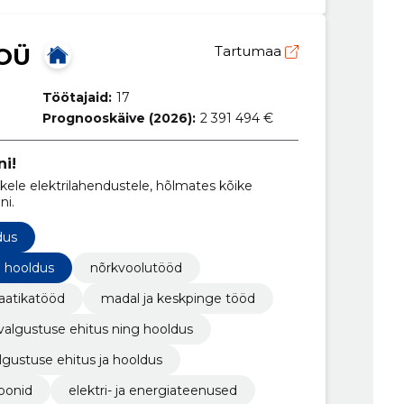
OÜ
Tartumaa
Töötajaid:
17
Prognooskäive (2026):
2 391 494 €
ni!
ikele elektrilahendustele, hõlmates kõike
ni.
dus
a hooldus
nõrkvoolutööd
atikatööd
madal ja keskpinge tööd
valgustuse ehitus ning hooldus
lgustuse ehitus ja hooldus
ioonid
elektri- ja energiateenused