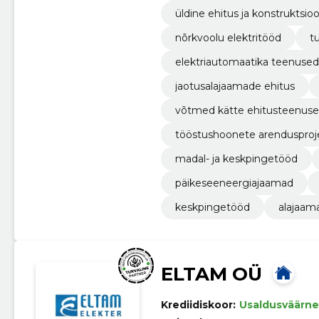
üldine ehitus ja konstruktsio
nõrkvoolu elektritööd
t
elektriautomaatika teenused
jaotusalajaamade ehitus
võtmed kätte ehitusteenuse
tööstushoonete arendusproj
madal- ja keskpingetööd
päikeseeneergiajaamad
keskpingetööd
alajaam
ELTAM OÜ
Krediidiskoor:
Usaldusväärne