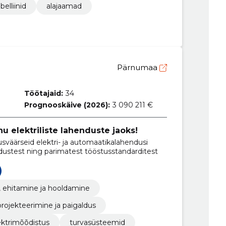
belliinid
alajaamad
Pärnumaa
Töötajaid:
34
Prognooskäive (2026):
3 090 211 €
u elektriliste lahenduste jaoks!
sväärseid elektri- ja automaatikalahendusi
adustest ning parimatest tööstusstandarditest
, ehitamine ja hooldamine
projekteerimine ja paigaldus
ektrimõõdistus
turvasüsteemid