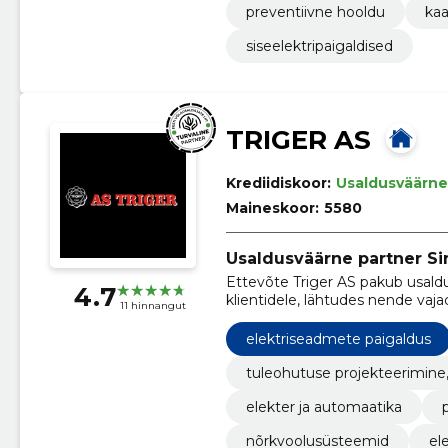
preventiivne hooldu
kaa
siseelektripaigaldised
TRIGER AS
Krediidiskoor:
Usaldusväärne
Maineskoor:
5580
Usaldusväärne partner Sin
Ettevõte Triger AS pakub usaldu
4.7
klientidele, lähtudes nende vaj
11 hinnangut
elektriseadmete paigaldus
tuleohutuse projekteerimine
elekter ja automaatika
nõrkvoolusüsteemid
el