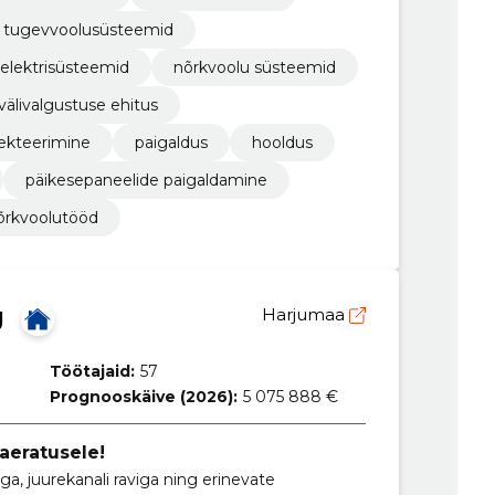
tugevvoolusüsteemid
elektrisüsteemid
nõrkvoolu süsteemid
välivalgustuse ehitus
jekteerimine
paigaldus
hooldus
päikesepaneelide paigaldamine
nõrkvoolutööd
Ü
Harjumaa
Töötajaid:
57
Prognooskäive (2026):
5 075 888 €
eratusele!
a, juurekanali raviga ning erinevate