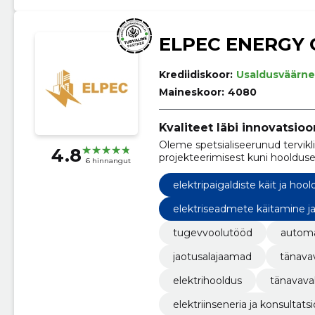
ELPEC ENERGY 
Krediidiskoor:
Usaldusväärne
Maineskoor:
4080
Kvaliteet läbi innovatsioo
Oleme spetsialiseerunud tervikl
4.8
projekteerimisest kuni hoolduse
6 hinnangut
elektripaigaldiste käit ja hool
elektriseadmete käitamine j
tugevvoolutööd
automa
jaotusalajaamad
tänava
elektrihooldus
tänavava
elektriinseneria ja konsultats