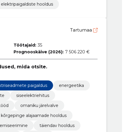
elektripaigaldiste hooldus
Tartumaa
Töötajaid:
35
Prognooskäive (2026):
7 506 220 €
used, mida otsite.
ktriseadmete paigaldus
energeetika
te
siseelektriehitus
itööd
omaniku järelvalve
kõrgepinge alajaamade hooldus
rniseerimine
täiendav hooldus