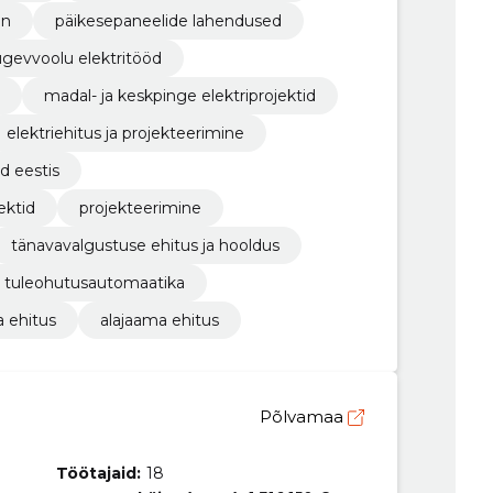
on
päikesepaneelide lahendused
ugevvoolu elektritööd
madal- ja keskpinge elektriprojektid
elektriehitus ja projekteerimine
d eestis
ektid
projekteerimine
tänavavalgustuse ehitus ja hooldus
tuleohutusautomaatika
a ehitus
alajaama ehitus
Põlvamaa
Töötajaid:
18