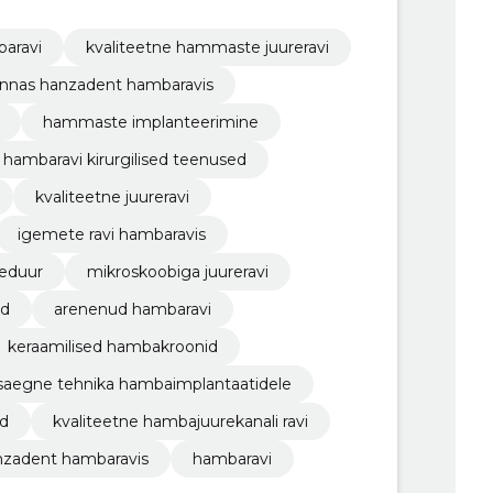
baravi
kvaliteetne hammaste juureravi
innas hanzadent hambaravis
hammaste implanteerimine
hambaravi kirurgilised teenused
kvaliteetne juureravi
igemete ravi hambaravis
seduur
mikroskoobiga juureravi
ed
arenenud hambaravi
keraamilised hambakroonid
saegne tehnika hambaimplantaatidele
id
kvaliteetne hambajuurekanali ravi
nzadent hambaravis
hambaravi