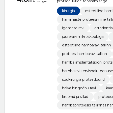
protseduuride teostamisega.
839 hinnangut
kirurgia
esteetiline ham
hammaste proteesimine tall
igemete ravi
ortodontia
juureravi mikroskoobiga
esteetiline hambaravi tallinn
proteesi hambaravi tallinn
hamba implantatsiooni prot
hambaravi tervishoiuteenus
suukirurgia protseduurid
halva hingeõhu ravi
kaa
kroonid ja sillad
protees
hambaproteesid tallinnas ha