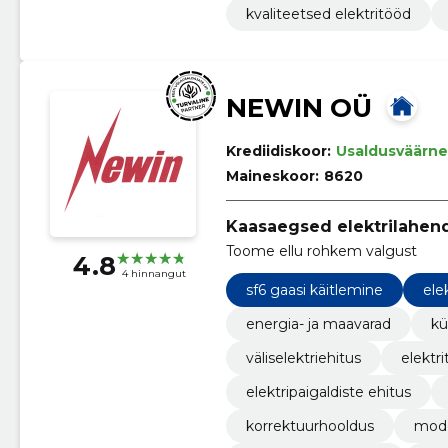
kvaliteetsed elektritööd
NEWIN OÜ
Krediidiskoor:
Usaldusväärne
Maineskoor:
8620
Kaasaegsed elektrilahend
Toome ellu rohkem valgust
4.8
4 hinnangut
sf6 gaasi käitlemine
ele
energia- ja maavarad
kü
väliselektriehitus
elektr
elektripaigaldiste ehitus
korrektuurhooldus
mode