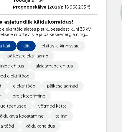
Töötajaid:
154
Prognooskäive (2026):
16 966 203 €
a asjatundlik käidukorraldus!
elektritöid alates pistikupesadest kuni 35 kV
lisele mõtteviisile ja päikeseenergia ning
e.
a käit
käit
ehitus ja kinnisvara
päikeseelektrijaamd
iinide ehitus
alajaamade ehitus
sed elektritööd
d
elektritööd
päikesejaamad
r
projekteerimine
ud teenused
võtmed kätte
äidukava koostamine
tallinn
pa tööd
käidukorraldus