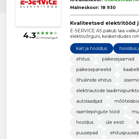
Maineskoor:
18 930
Kvaliteetsed elektritööd j
E-SERVICE AS pakub laia valikut 
4.3
elektrivõrguni, keskendudes rohe
22 hinnangut
elektriauto laadijate lahendustel
käit ja hooldus
hooldus j
ehitus
päikesejaamad
päikesepaneelid
kaabell
õhuliinide ehitus
sisemi
elektriautode laadimispunkti
autolaadijad
mõõtelabo
raamlepingute tööd
mu
hooldus
üle eesti
k
puusepad
ehituspuuse