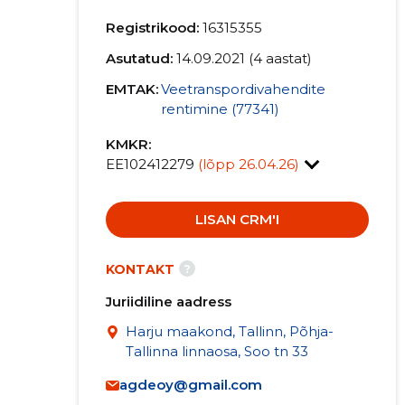
Registrikood:
16315355
Asutatud:
14.09.2021 (4 aastat)
EMTAK:
Veetranspordivahendite
rentimine (77341)
KMKR:
EE102412279
(lõpp 26.04.26)
LISAN CRM'I
?
KONTAKT
Juriidiline aadress
Harju maakond, Tallinn, Põhja-
Tallinna linnaosa, Soo tn 33
agdeoy@gmail.com