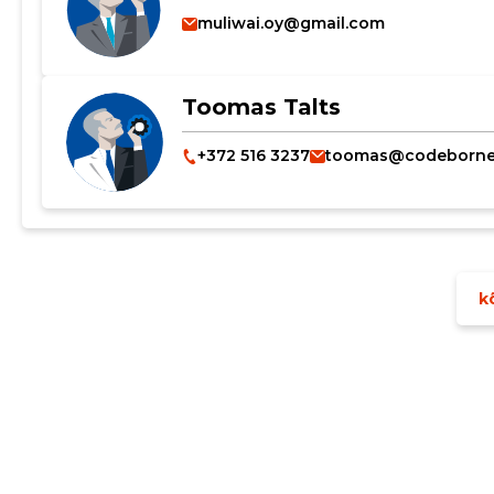
muliwai.oy@gmail.com
MUUDA
Toomas Talts
+372 516 3237
toomas@codeborn
kõ