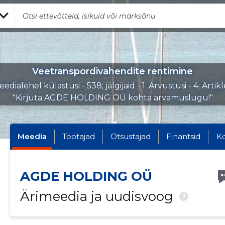
Veetranspordivahendite rentimine
edialehel külastusi - 538; jälgijaid - 1. Arvustusi - 4; Artikl
"Kirjuta AGDE HOLDING OÜ kohta arvamuslugu!"
Meedia
Töötajad
Otsustajad
Finantsid
K
AGDE HOLDING OÜ
Ärimeedia ja uudisvoog
?