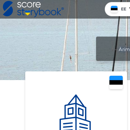
EE
Ärime