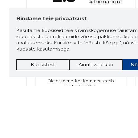
4 hinnangut
Kommentaare:
0
Hindame teie privaatsust
Kasutame küpsiseid teie sirvimiskogemuse täiustami
isikupärastatud reklaamide või sisu pakkumiseks ja o
LISA KOMMENTAAR
analüüsimiseks. Kui klõpsate "nõustu kõigiga", nõust
küpsiste kasutamisega.
Küpsistest
Ainult vajalikud
Nõ
Kommentaarid puuduvad!
Ole esimene, kes kommenteerib
seda ettevõtet