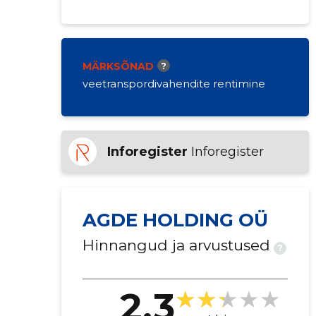
MÄRKSÕNAD
?
veetranspordivahendite rentimine
Inforegister
Inforegister
AGDE HOLDING OÜ
Hinnangud ja arvustused
?
2.3