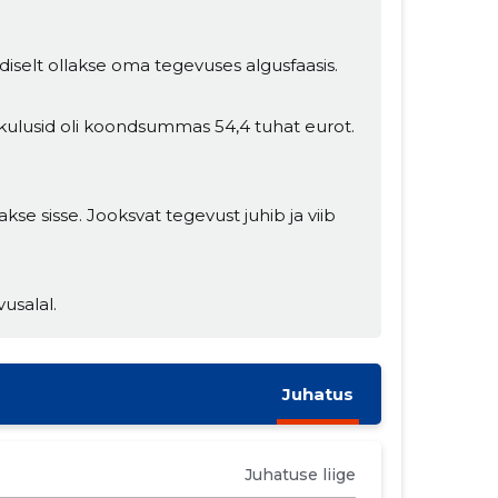
diselt ollakse oma tegevuses algusfaasis.
 kulusid oli koondsummas 54,4 tuhat eurot.
kse sisse. Jooksvat tegevust juhib ja viib
vusalal.
Juhatus
Juhatuse liige