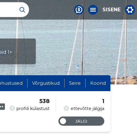
SISENE
eid 1+
ohustused
Võrgustikud
Seire
Koond
538
1
?
?
profiili külastust
ettevõtte jälgija
JÄLGI