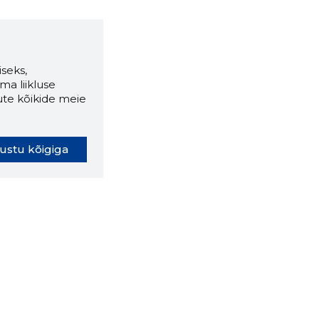
seks,
ma liikluse
ute kõikide meie
ustu kõigiga