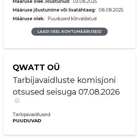
Määruse olek Jõustunud:
03.08.2025
Määruse jõustumine või lisatähtaeg:
08.08.2025
Määruse olek:
Puudused kõrvaldatud
LAADI VEEL KOHTUMÄÄRUSEID
QWATT OÜ
Tarbijavaidluste komisjoni
otsused seisuga 07.08.2026
?
Tarbijavaidlused
PUUDUVAD