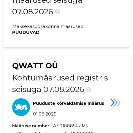
määrused seisuga
07.08.2026
?
Maksekäsuosakonna määrused
PUUDUVAD
QWATT OÜ
Kohtumäärused registris
seisuga 07.08.2026
?
Puuduste kõrvaldamise määrus
01.08.2025
Määruse number:
Ä 50188854 / M5