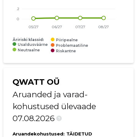
Äririski klassid:
Piiripealne
Usaldusväärne
Problemaatiline
Neutraalne
Riskantne
QWATT OÜ
Aruanded ja varad-
kohustused ülevaade
07.08.2026
?
Aruandekohustused:
TÄIDETUD