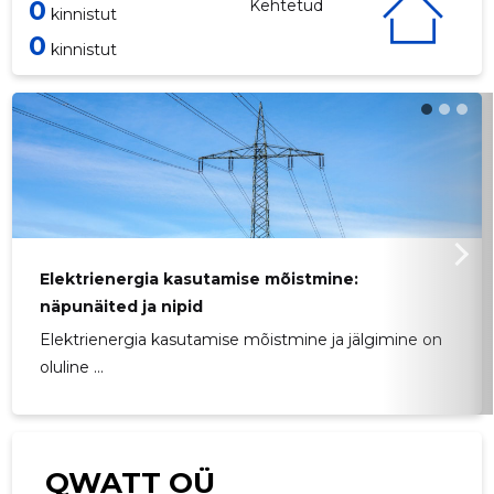
0
Kehtetud
kinnistut
0
kinnistut
Elektrienergia kasutamise mõistmine:
näpunäited ja nipid
Elektrienergia kasutamise mõistmine ja jälgimine on
oluline ...
QWATT OÜ