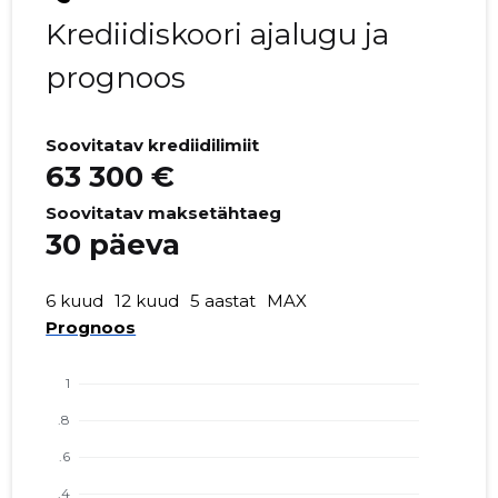
Krediidiskoori ajalugu ja
prognoos
Soovitatav krediidilimiit
63 300 €
Soovitatav maksetähtaeg
30 päeva
6 kuud
12 kuud
5 aastat
MAX
Prognoos