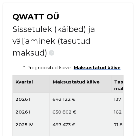
QWATT OÜ
Sissetulek (käibed) ja
väljaminek (tasutud
maksud)
?
* Prognoositud käive
Maksustatud käive
Kvartal
Maksustatud käive
Tasutud 
maksud
2026 II
642 122 €
137 124 €
2026 I
650 802 €
162 572 
2025 IV
497 473 €
71 814 €