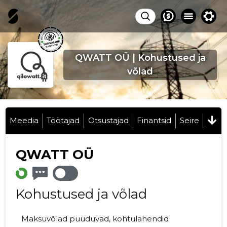
QWATT OÜ | Kohustused ja
võlad
Meedia
Töötajad
Otsustajad
Finantsid
Seire
QWATT OÜ
Kohustused ja võlad
Maksuvõlad puuduvad, kohtulahendid