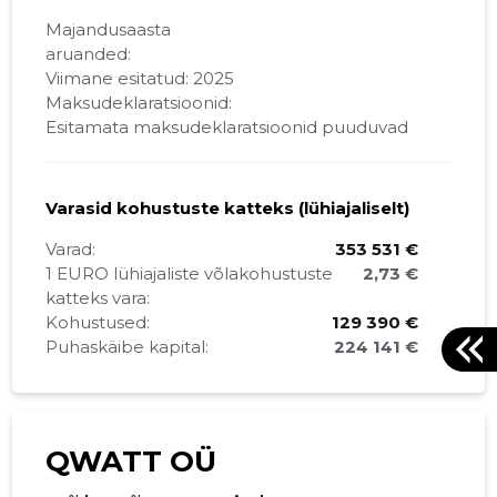
Majandusaasta
aruanded:
Viimane esitatud: 2025
Maksudeklaratsioonid:
Esitamata maksudeklaratsioonid puuduvad
Varasid kohustuste katteks (lühiajaliselt)
Varad:
353 531 €
1 EURO lühiajaliste võlakohustuste
2,73 €
katteks vara:
Kohustused:
129 390 €
Puhaskäibe kapital:
224 141 €
QWATT OÜ