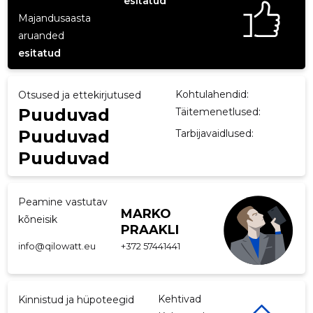
esitatud
Majandusaasta
p
aruanded
esitatud
Kohtulahendid:
Otsused ja ettekirjutused
Puuduvad
Täitemenetlused:
Puuduvad
Tarbijavaidlused:
Puuduvad
Peamine vastutav
MARKO
kõneisik
PRAAKLI
info@qilowatt.eu
+372 57441441
Kehtivad
Kinnistud ja hüpoteegid