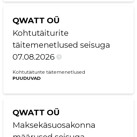
2022 I
-
-
QWATT OÜ
Kohtutäiturite
täitemenetlused seisuga
07.08.2026
?
Kohtutäiturite täitemenetlused
PUUDUVAD
QWATT OÜ
Maksekäsuosakonna