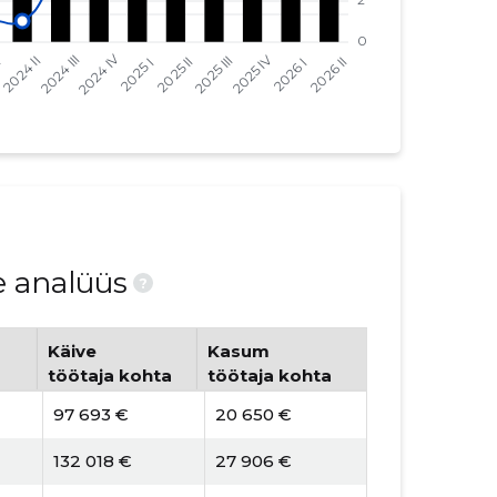
e analüüs
?
Käive
Kasum
töötaja kohta
töötaja kohta
97 693 €
20 650 €
132 018 €
27 906 €