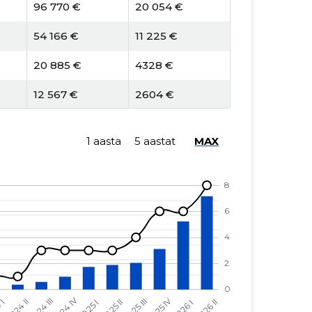
96 770 €
20 054 €
54 166 €
11 225 €
20 885 €
4328 €
12 567 €
2604 €
10 826 €
2961 €
1 aasta
5 aastat
MAX
9558 €
2614 €
30 717 €
8401 €
29 339 €
8024 €
11 720 €
2903 €
-
-
-
-