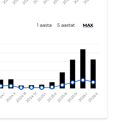
-
-
-
-
1 aasta
5 aastat
MAX
-
-
-
-
-
-
-
-