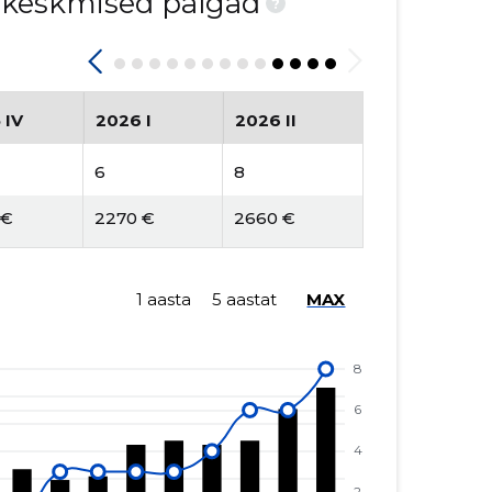
d keskmised palgad
?
 IV
2026 I
2026 II
6
8
 €
2270 €
2660 €
1 aasta
5 aastat
MAX