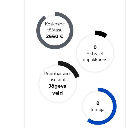
Keskmine
töötasu
2660 €
0
Aktiivset
tööpakkumist
Populaarseim
asukoht
Jõgeva
vald
8
Töötajat