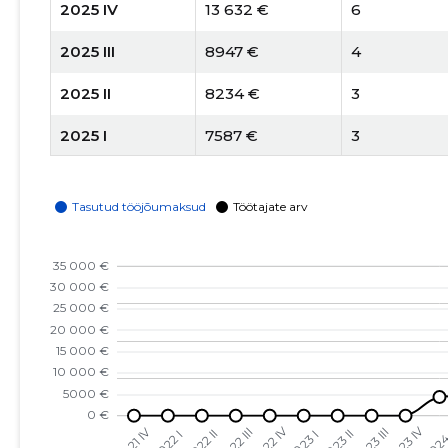
2025 IV
13 632 €
6
2025 III
8947 €
4
2025 II
8234 €
3
2025 I
7587 €
3
2024 IV
4300 €
3
2024 III
2540 €
3
2024 II
1629 €
1
2024 I
-
1
2023 IV
-
-
2023 III
-
-
2023 II
-
-