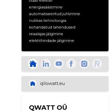
odav elekter
energiasäästmine
automatiseeritud juhtimine
nutikas tehnoloogia
kohandatud lahendused
reaalajas jälgimine
elektrihindade jälgimine
soodne elekter
andmetöötlus
qilowatt.eu
QWATT OÜ