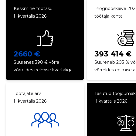
Keskmine töötasu
Prognooskäive 202
II kvartalis 2026
töötaja kohta
2660 €
393 414 €
Suurenes 390 € võrra
Suureneb 203 % võ
võrreldes eelmise kvartaliga
võrreldes eelmise 
Töötajate arv
Tasutud tööjõuma
II kvartalis 2026
II kvartalis 2026