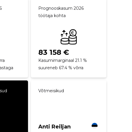
6
Prognooskasum 2026
töötaja kohta
83 158 €
rra
Kasumimarginaal 21.1 %
aastaga
suureneb 67.4 % võrra
ksud
Võtmeisikud
Anti Reiljan