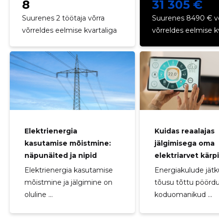
8
31 305 €
Suurenes 2 töötaja võrra
Suurenes 8490 € v
võrreldes eelmise kvartaliga
võrreldes eelmise k
Elektrienergia
Kuidas reaalajas
kasutamise mõistmine:
jälgimisega oma
näpunäited ja nipid
elektriarvet kärp
Elektrienergia kasutamise
Energiakulude jät
mõistmine ja jälgimine on
tõusu tõttu pöörd
oluline ...
koduomanikud ...