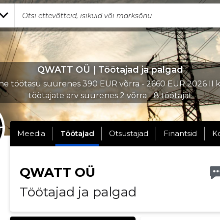
QWATT OÜ | Töötajad ja palgad
e töötasu suurenes 390 EUR võrra - 2660 EUR 2026 II kv
töötajate arv suurenes 2 võrra - 8 töötajat
Meedia
Töötajad
Otsustajad
Finantsid
K
QWATT OÜ
Töötajad ja palgad