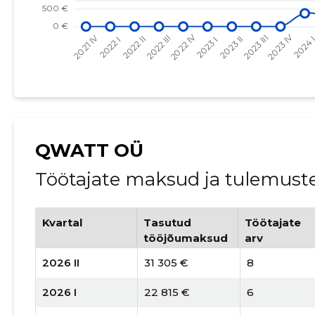
QWATT OÜ
Töötajate maksud ja tulemust
Kvartal
Tasutud
Töötajate
tööjõumaksud
arv
2026 II
31 305 €
8
2026 I
22 815 €
6