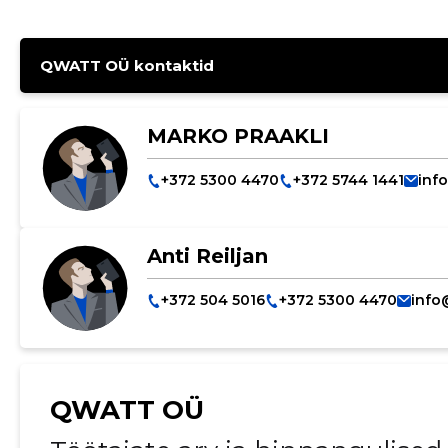
QWATT OÜ kontaktid
MARKO PRAAKLI
+372 5300 4470
+372 5744 1441
inf
Anti Reiljan
+372 504 5016
+372 5300 4470
info
QWATT OÜ