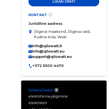
LISAN CRM'I
?
KONTAKT
Juriidiline aadress
Jõgeva maakond, Jõgeva vald,
Kudina küla, Veski
info@qilowatt.it
info@qilowatt.eu
support@qilowatt.eu
+372 5300 4470
MÄRKSÕNAD
?
elektrihinna jälgimine
elektrikell