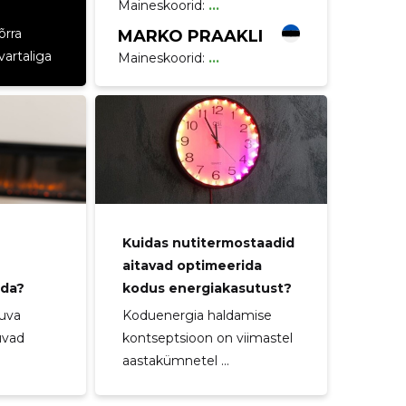
Maineskoorid:
...
õrra
MARKO PRAAKLI
vartaliga
Maineskoorid:
...
Kuidas nutitermostaadid
aitavad optimeerida
ida?
kodus energiakasutust?
kuva
Koduenergia haldamise
uvad
kontseptsioon on viimastel
aastakümnetel ...