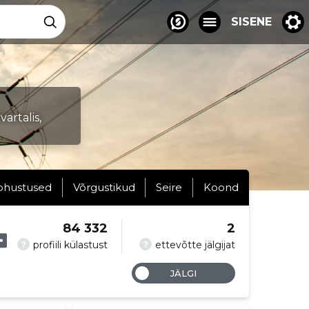
SISENE
artalis,
ohustused
Võrgustikud
Seire
Koond
84 332
2
?
?
profiili külastust
ettevõtte jälgijat
JÄLGI