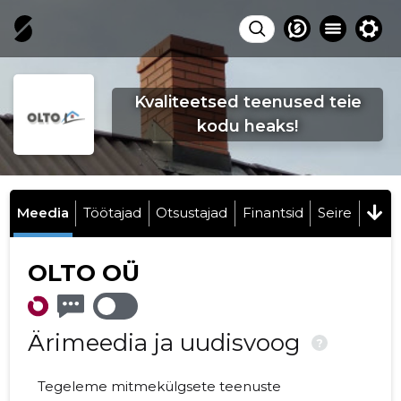
Kvaliteetsed teenused teie
kodu heaks!
Meedia
Töötajad
Otsustajad
Finantsid
Seire
OLTO OÜ
Ärimeedia ja uudisvoog
?
Tegeleme mitmekülgsete teenuste