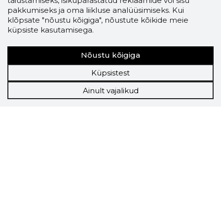
täiustamiseks, isikupärastatud reklaamide või sisu
pakkumiseks ja oma liikluse analüüsimiseks. Kui
klõpsate "nõustu kõigiga", nõustute kõikide meie
küpsiste kasutamisega.
Nõustu kõigiga
Küpsistest
Ainult vajalikud