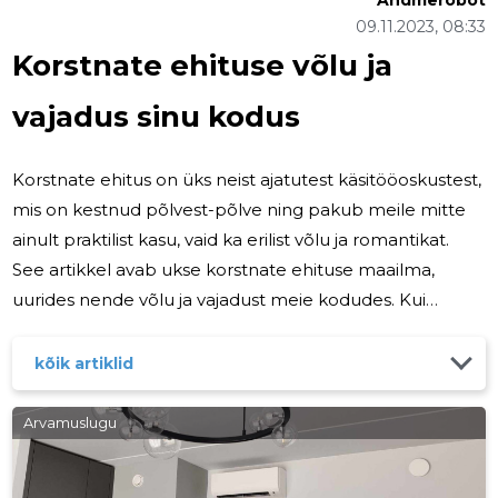
Andmerobot
09.11.2023, 08:33
Korstnate ehituse võlu ja
vajadus sinu kodus
Korstnate ehitus on üks neist ajatutest käsitööoskustest,
mis on kestnud põlvest-põlve ning pakub meile mitte
ainult praktilist kasu, vaid ka erilist võlu ja romantikat.
See artikkel avab ukse korstnate ehituse maailma,
uurides nende võlu ja vajadust meie kodudes. Kui
kujutame ette hubast ja sooja kodu, kerkib tihti silme
ette kaminaga elutuba, kus põlevad tuled ja leekide
kõik artiklid
tantsud loovad maagilise atmosfääri. Korsten on see,
mis muudab selle võimalikuks. See mitte ainult ei juhib
Arvamuslugu
suitsu ja tahma ohutult välja, vaid loob ka visuaalselt
võluva keskpunkti, mis annab meile rahuliku ja