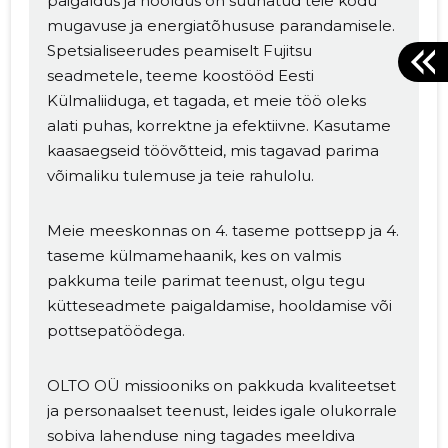
paigaldus ja hooldus on suunatud teie kodu
mugavuse ja energiatõhususe parandamisele.
Spetsialiseerudes peamiselt Fujitsu
seadmetele, teeme koostööd Eesti
Külmaliiduga, et tagada, et meie töö oleks
alati puhas, korrektne ja efektiivne. Kasutame
kaasaegseid töövõtteid, mis tagavad parima
võimaliku tulemuse ja teie rahulolu.
Meie meeskonnas on 4. taseme pottsepp ja 4.
taseme külmamehaanik, kes on valmis
pakkuma teile parimat teenust, olgu tegu
kütteseadmete paigaldamise, hooldamise või
pottsepatöödega.
OLTO OÜ missiooniks on pakkuda kvaliteetset
ja personaalset teenust, leides igale olukorrale
sobiva lahenduse ning tagades meeldiva