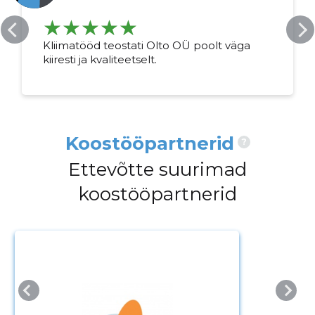
kirjeldust
Kliimatööd teostati Olto OÜ poolt väga
kiiresti ja kvaliteetselt.
Koostööpartnerid
?
Ettevõtte suurimad
MUUDA
koostööpartnerid