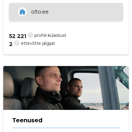
p
olto.ee
?
profiili külastust
52 221
?
ettevõtte jälgijat
2
Teenused