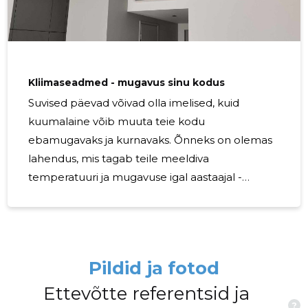
soojendava
Kliimaseadmed - mugavus sinu kodus
Suvised päevad võivad olla imelised, kuid
kuumalaine võib muuta teie kodu
ebamugavaks ja kurnavaks. Õnneks on olemas
lahendus, mis tagab teile meeldiva
temperatuuri ja mugavuse igal aastaajal -
kliimaseadmed. Selles artiklis uurime, kuidas
kliimaseadmed võivad muuta teie kodu
hubaseks oaasiks ja miks need on nii olulised
tänapäeva elus. Kliimaseadmed pakuvad teile
Pildid ja fotod
võimalust hoida oma kodu temperatuuri
optimaalsel tasemel igal aastaajal. Talvel saate
Ettevõtte referentsid ja
?
nautida mõnusat soojust, samal ajal kui suvel