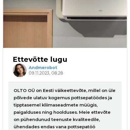
Ettevõtte lugu
Andmerobot
09.11.2023, 08.28
OLTO OÜ on Eesti väikeettevõte, millel on üle
põlvede ulatuv kogemus pottsepatöödes ja
tipptasemel kliimaseadmete müügis,
paigalduses ning hoolduses. Meie ettevõte
on pühendunud teenuste kvaliteedile,
ühendades endas vana pottsepatöö