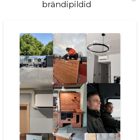
brändipildid
saab seade teie ruumid kiiresti ja tõhusalt
jahutada. See tähendab, et saate iga päev
nautida