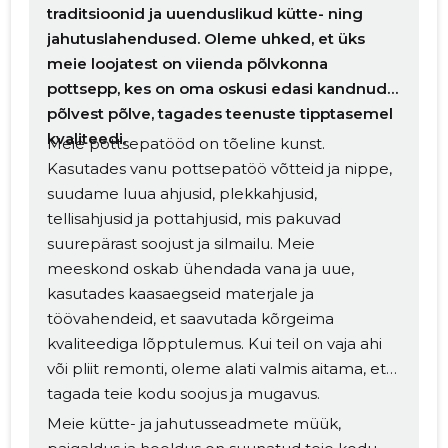
traditsioonid ja uuenduslikud kütte- ning
jahutuslahendused. Oleme uhked, et üks
meie loojatest on viienda põlvkonna
pottsepp, kes on oma oskusi edasi kandnud
põlvest põlve, tagades teenuste tipptasemel
kvaliteedi.
Meie pottsepatööd on tõeline kunst.
Kasutades vanu pottsepatöö võtteid ja nippe,
suudame luua ahjusid, plekkahjusid,
tellisahjusid ja pottahjusid, mis pakuvad
suurepärast soojust ja silmailu. Meie
meeskond oskab ühendada vana ja uue,
kasutades kaasaegseid materjale ja
töövahendeid, et saavutada kõrgeima
kvaliteediga lõpptulemus. Kui teil on vaja ahi
või pliit remonti, oleme alati valmis aitama, et
tagada teie kodu soojus ja mugavus.
Meie kütte- ja jahutusseadmete müük,