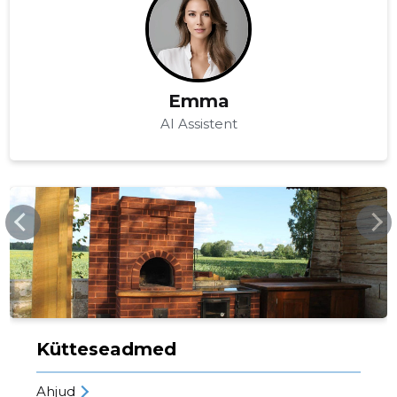
Emma
AI Assistent
OLTO.EE
Kütteseadmed
Ahjud