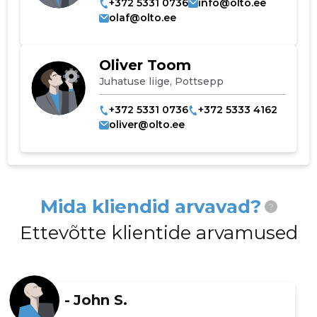
+372 5331 0736
info@olto.ee
olaf@olto.ee
Oliver Toom
Juhatuse liige, Pottsepp
+372 5331 0736
+372 5333 4162
oliver@olto.ee
Mida kliendid arvavad?
?
Ettevõtte klientide arvamused
Muuda pildi
-
John S.