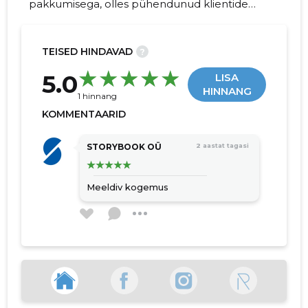
pakkumisega, olles pühendunud klientide
rahulolu ja professionaalsuse tagamisele.
TEISED HINDAVAD
?
22
5.0
LISA
HINNANG
1 hinnang
KOMMENTAARID
STORYBOOK OÜ
2 aastat tagasi
Meeldiv kogemus