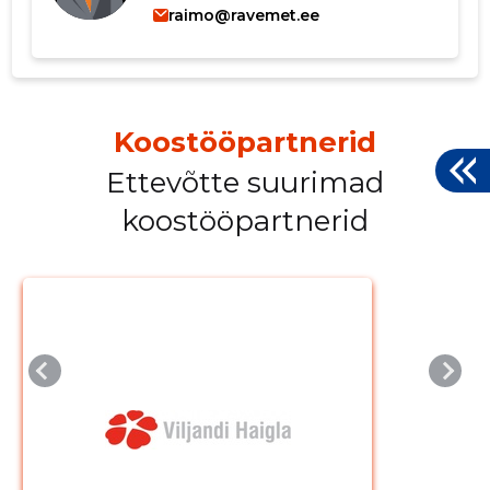
raimo@ravemet.ee
Koostööpartnerid
Ettevõtte suurimad
koostööpartnerid