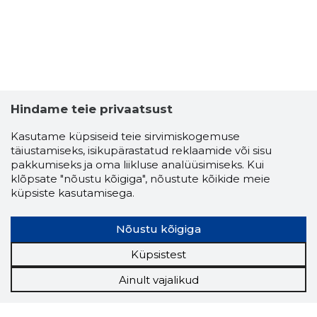
Hindame teie privaatsust
Kasutame küpsiseid teie sirvimiskogemuse
täiustamiseks, isikupärastatud reklaamide või sisu
pakkumiseks ja oma liikluse analüüsimiseks. Kui
klõpsate "nõustu kõigiga", nõustute kõikide meie
küpsiste kasutamisega.
Nõustu kõigiga
Küpsistest
Ainult vajalikud