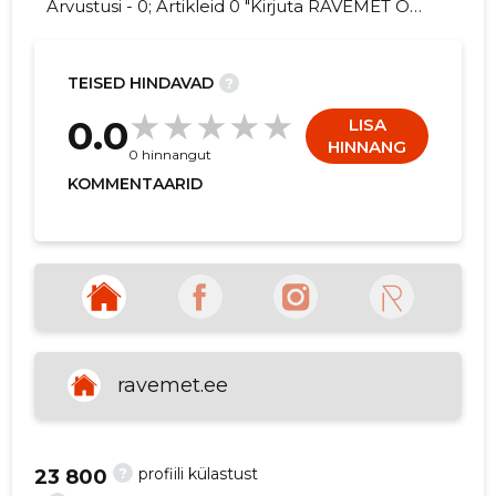
Arvustusi - 0; Artikleid 0 "Kirjuta RAVEMET OÜ
kohta arvamuslugu!"
TEISED HINDAVAD
?
4
0.0
LISA
HINNANG
0 hinnangut
KOMMENTAARID
ravemet.ee
?
profiili külastust
23 800