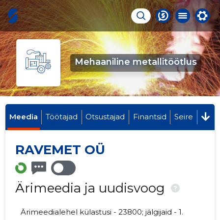
Mehaaniline metallitöötlus
Meedia
Töötajad
Otsustajad
Finantsid
Seire
RAVEMET OÜ
Ärimeedia ja uudisvoog
?
Ärimeedialehel külastusi - 23800; jälgijaid - 1.