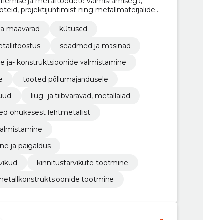
ötlemise ja metalltoodete valmistamisega,
oteid, projektijuhtimist ning metallmaterjalide
 ja maavarad
kütused
tallitööstus
seadmed ja masinad
e ja- konstruktsioonide valmistamine
e
tooted põllumajandusele
puud
liug- ja tiibväravad, metallaiad
ed õhukesest lehtmetallist
valmistamine
e ja paigaldus
vikud
kinnitustarvikute tootmine
metallkonstruktsioonide tootmine