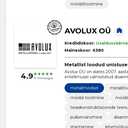
mööblitootmine
AVOLUX OÜ
Krediidiskoor:
Usaldusväärne
Maineskoor:
6380
Metallist loodud unistuse
Avolux OÜ on alates 2007. aasta
4.9
eritellimusel valmistatud disain
17 hinnangut
metallmööblit, disainmööblit, m
metallmööbel
metallit
mööbli tootmine
mööbl
teraskonstruktsioonide teen
pulbervärvimine
disain
stantsimine
lehetöötlus