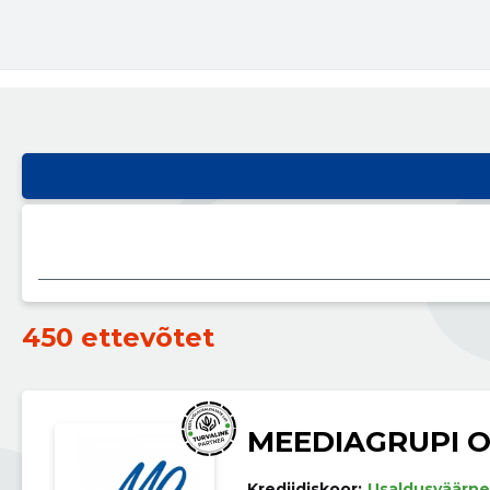
450 ettevõtet
MEEDIAGRUPI 
Krediidiskoor:
Usaldusväärne