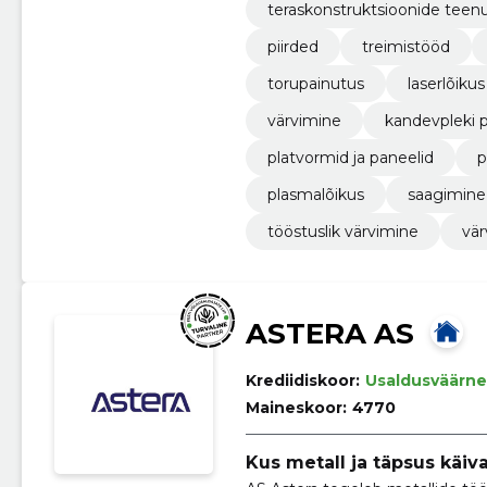
teraskonstruktsioonide teen
piirded
treimistööd
torupainutus
laserlõikus
värvimine
kandevpleki pr
platvormid ja paneelid
p
plasmalõikus
saagimine
tööstuslik värvimine
vär
ASTERA AS
Krediidiskoor:
Usaldusväärne
Maineskoor:
4770
Kus metall ja täpsus käiva