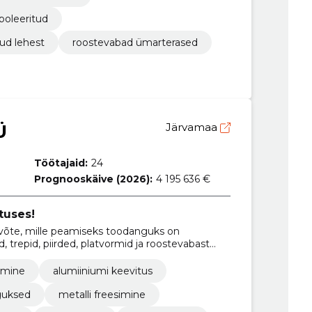
 poleeritud
tud lehest
roostevabad ümarterased
Ü
Järvamaa
Töötajaid:
24
Prognooskäive (2026):
4 195 636 €
tuses!
võte, mille peamiseks toodanguks on
, trepid, piirded, platvormid ja roostevabast
amine
alumiiniumi keevitus
guksed
metalli freesimine