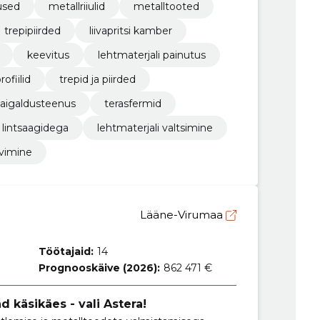
used
metallriiulid
metalltooted
trepipiirded
liivapritsi kamber
keevitus
lehtmaterjali painutus
ofiilid
trepid ja piirded
aigaldusteenus
terasfermid
 lintsaagidega
lehtmaterjali valtsimine
vimine
Lääne-Virumaa
Töötajaid:
14
Prognooskäive (2026):
862 471 €
d käsikäes - vali Astera!