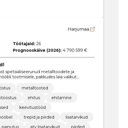
Harjumaa
Töötajaid:
26
Prognooskäive (2026):
4 790 599 €
d!
st spetsialiseerunud metalltoodete ja
mööbli tootmisele, pakkudes laia valikut
etallkappe ja mitmesuguseid metallitöid.
ööstus
metalltooted
itööstus
ehitus
ehitamine
used
keevitustööd
mööbel
trepid ja piirded
lisatarvikud
, painutus
atv lisatarvikud
piirded