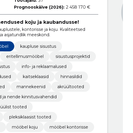
Töötajaid:
37
Prognooskäive (2026):
2 458 170 €
endused koju ja kaubandusse!
lustele, kontorisse ja koju. Kvaliteetsed
 ja asjatundlik meeskond.
öbel
kaupluse sisustus
eritellimusmööbel
sisustusprojektid
ustus
info- ja reklaamalused
dused
kaitseklaasid
hinnasildid
ed
mannekeenid
akrüültooted
d ja nende kinnitusvahendid
rüülist tooted
pleksiklaasist tooted
mööbel koju
mööbel kontorisse