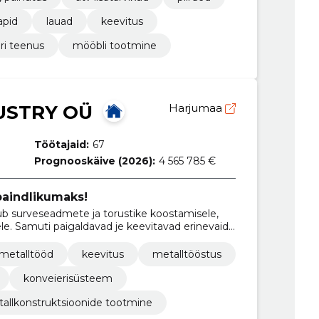
apid
lauad
keevitus
ri teenus
mööbli tootmine
USTRY OÜ
Harjumaa
Töötajaid:
67
Prognooskäive (2026):
4 565 785 €
aindlikumaks!
ub surveseadmete ja torustike koostamisele,
le. Samuti paigaldavad je keevitavad erinevaid
 metalltööd
keevitus
metalltööstus
konveierisüsteem
allkonstruktsioonide tootmine