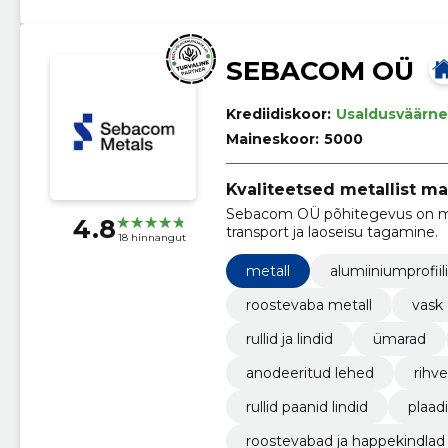
SEBACOM OÜ
Krediidiskoor:
Usaldusväärne
Maineskoor:
5000
Kvaliteetsed metallist ma
Sebacom OÜ põhitegevus on me
4.8
transport ja laoseisu tagamine.
18 hinnangut
metall
alumiiniumprofiil
roostevaba metall
vask
rullid ja lindid
ümarad
anodeeritud lehed
rihv
rullid paanid lindid
plaad
roostevabad ja happekindlad