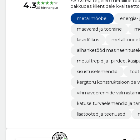
AS Astera tegeleb metallide tö
4.3
pakkudes klientidele kvaliteetto
26 hinnangut
müüki.
metallmööbel
energia-
maavarad ja tooraine
me
laserlõikus
metalltoodet
allhanketööd masinaehitusel
metalltrepid ja -piirded, käsi
sisustuselemendid
toot
kergtoru konstruktsioonide 
vihmaveerennide valmistamin
katuse turvaelemendid ja tar
lisatooted ja teenused