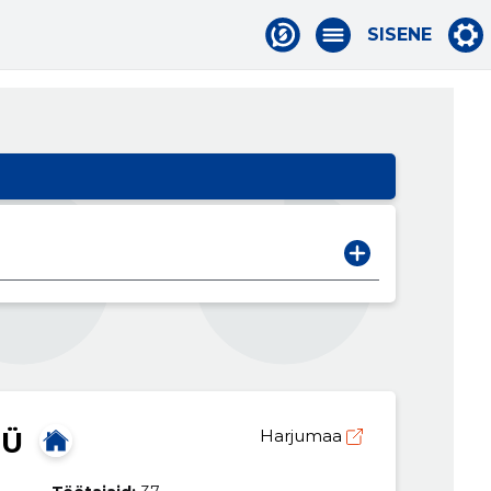
SISENE
OÜ
Harjumaa