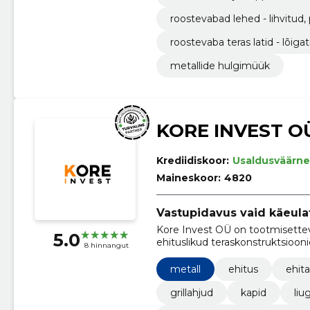
roostevabad lehed - lihvitud,
roostevaba teras latid - lõiga
metallide hulgimüük
KORE INVEST O
Krediidiskoor:
Usaldusväärne
Maineskoor:
4820
Vastupidavus vaid käeula
Kore Invest OÜ on tootmisette
5.0
ehituslikud teraskonstruktsioonid
8 hinnangut
terasest tooted.
metall
ehitus
ehit
grillahjud
kapid
liu