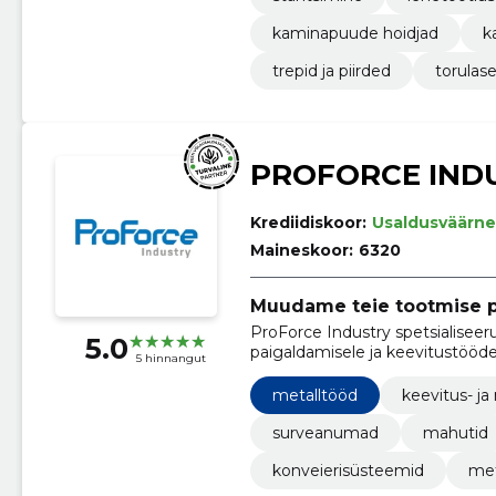
kaminapuude hoidjad
k
trepid ja piirded
torulase
PROFORCE IND
Krediidiskoor:
Usaldusväärne
Maineskoor:
6320
Muudame teie tootmise p
ProForce Industry spetsialiseer
5.0
paigaldamisele ja keevitustööde
5 hinnangut
metallkonstruktsioone.
metalltööd
keevitus- ja
surveanumad
mahutid
konveierisüsteemid
met