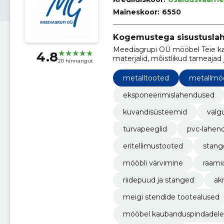
Maineskoor:
6550
Kogemustega sisustuslah
Meediagrupi OÜ mööbel Teie kaup
4.8
materjalid, mõistlikud tarneajad
20 hinnangut
metalltooted
metallmö
eksponeerimislahendused
kuvandisüsteemid
valg
turvapeeglid
pvc-lahen
eritellimustooted
stang
mööbli värvimine
raami
riidepuud ja stanged
ak
meigi stendide tootealused
mööbel kaubanduspindadele