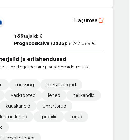
Harjumaa
Töötajaid:
6
Prognooskäive (2026):
6 747 089 €
terjalid ja erilahendused
tallmaterjalide ning -süsteemide müük,
id
messing
metallvõrgud
vasktooted
lehed
nelikandid
kuuskandid
ümartorud
eldatud lehed
l-profiilid
torud
id
 külmvalts lehed