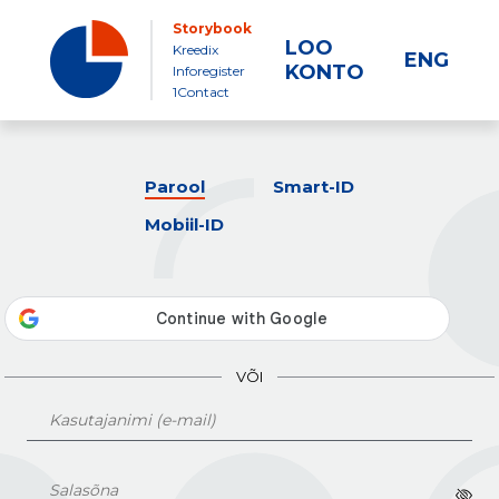
Storybook
LOO
Kreedix
ENG
KONTO
Inforegister
1Contact
Parool
Smart-ID
Mobiil-ID
VÕI