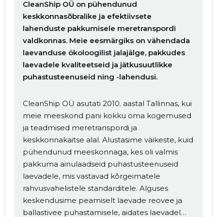
CleanShip OÜ on pühendunud
keskkonnasõbralike ja efektiivsete
lahenduste pakkumisele meretranspordi
valdkonnas. Meie eesmärgiks on vähendada
laevanduse ökoloogilist jalajälge, pakkudes
laevadele kvaliteetseid ja jätkusuutlikke
puhastusteenuseid ning -lahendusi.
CleanShip OÜ asutati 2010. aastal Tallinnas, kui
meie meeskond pani kokku oma kogemused
ja teadmised meretranspordi ja
keskkonnakaitse alal. Alustasime väikeste, kuid
pühendunud meeskonnaga, kes oli valmis
pakkuma ainulaadseid puhastusteenuseid
laevadele, mis vastavad kõrgeimatele
rahvusvahelistele standarditele. Alguses
keskendusime peamiselt laevade reovee ja
ballastivee puhastamisele, aidates laevadel