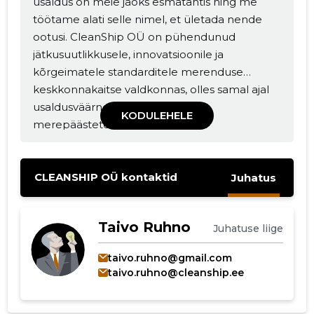
usaldus on meie jaoks esmatähtis ning me
töötame alati selle nimel, et ületada nende
ootusi. CleanShip OÜ on pühendunud
jätkusuutlikkusele, innovatsioonile ja
kõrgeimatele standarditele merenduse
MUUDA
keskkonnakaitse valdkonnas, olles samal ajal
usaldusväärne partner kõigis
KODULEHELE
merepäästeteenuste vajadustes.
CLEANSHIP OÜ kontaktid
Juhatus
Taivo Ruhno
Juhatuse liige
taivo.ruhno@gmail.com
taivo.ruhno@cleanship.ee