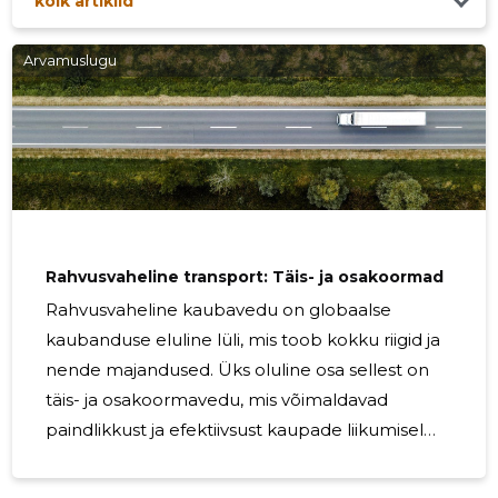
kõik artiklid
teenuste liikumist. Eriti väikestele ja keskmise suurusega
ettevõtetele on toodete kiire ja usaldusväärne liikumine
Arvamuslugu
konkurentsivõime säilitamiseks ja klientide nõudmiste
rahuldamiseks hädavajalik. Eesti majanduse selgroog:
usaldusväärne transport
Rahvusvaheline transport: Täis- ja osakoormad
Rahvusvaheline kaubavedu on globaalse
kaubanduse eluline lüli, mis toob kokku riigid ja
nende majandused. Üks oluline osa sellest on
täis- ja osakoormavedu, mis võimaldavad
paindlikkust ja efektiivsust kaupade liikumisel
üle piiride. Täiskoormavedu on ideaalne valik
suurte koguste kaupade transportimiseks, kus