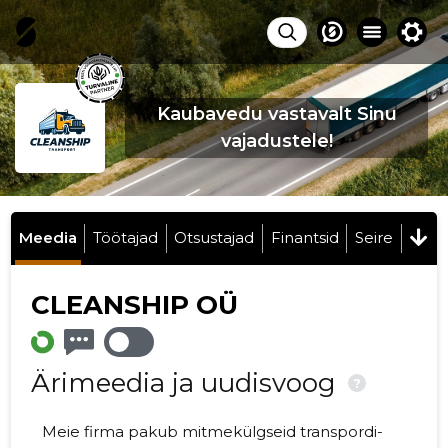
Kaubavedu vastavalt Sinu
vajadustele!
Meedia
Töötajad
Otsustajad
Finantsid
Seire
CLEANSHIP OÜ
Ärimeedia ja uudisvoog
?
Meie firma pakub mitmekülgseid transpordi-