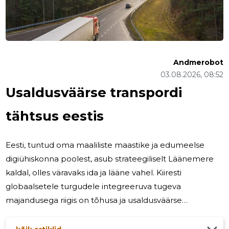
Andmerobot
03.08.2026, 08:52
Usaldusväärse transpordi
tähtsus eestis
Eesti, tuntud oma maaliliste maastike ja edumeelse
digiühiskonna poolest, asub strateegiliselt Läänemere
kaldal, olles väravaks ida ja lääne vahel. Kiiresti
globaalsetele turgudele integreeruva tugeva
majandusega riigis on tõhusa ja usaldusväärse
transpordi vajadus Eestis ülioluline. Transport on mis
tahes majanduse elujõuks, hõlbustades kaupade ja