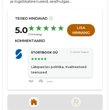
ja logistikateenuseid, sealhulgas
rahvusvahelist ja piiriülest transporti, täis- ja
osakoormaid ning Eesti sisesi veoteenuseid.
TEISED HINDAVAD
?
22
5.0
LISA
HINNANG
1 hinnang
KOMMENTAARID
STORYBOOK OÜ
2 aastat tagasi
Läbipaistev poliitika,
Kvaliteetsed
teenused