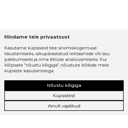
Hindame teie privaatsust
Kasutame küpsiseid teie sirvimiskogemuse
täiustamiseks, isikupärastatud reklaamide või sisu
pakkumiseks ja oma liikluse analüüsimiseks. Kui
klõpsate "nõustu kõigiga", nõustute kõikide meie
küpsiste kasutamisega.
Nõustu kõigiga
Küpsistest
Ainult vajalikud