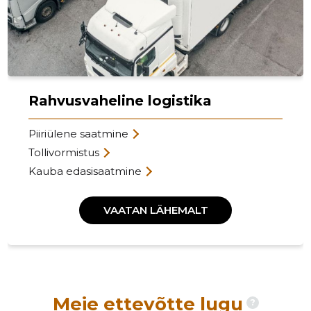
Rahvusvaheline logistika
Piiriülene saatmine
Tollivormistus
Kauba edasisaatmine
VAATAN LÄHEMALT
Meie ettevõtte lugu
?