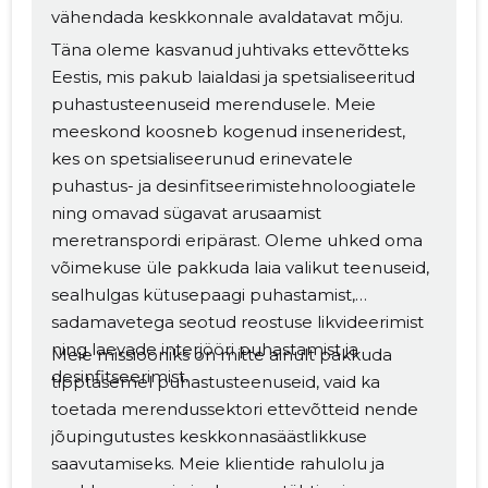
vähendada keskkonnale avaldatavat mõju.
Täna oleme kasvanud juhtivaks ettevõtteks
Eestis, mis pakub laialdasi ja spetsialiseeritud
puhastusteenuseid merendusele. Meie
meeskond koosneb kogenud inseneridest,
kes on spetsialiseerunud erinevatele
puhastus- ja desinfitseerimistehnoloogiatele
ning omavad sügavat arusaamist
meretranspordi eripärast. Oleme uhked oma
võimekuse üle pakkuda laia valikut teenuseid,
sealhulgas kütusepaagi puhastamist,
Muuda pildi
sadamavetega seotud reostuse likvideerimist
ning laevade interjööri puhastamist ja
Meie missiooniks on mitte ainult pakkuda
kirjeldust
desinfitseerimist.
tipptasemel puhastusteenuseid, vaid ka
toetada merendussektori ettevõtteid nende
jõupingutustes keskkonnasäästlikkuse
saavutamiseks. Meie klientide rahulolu ja