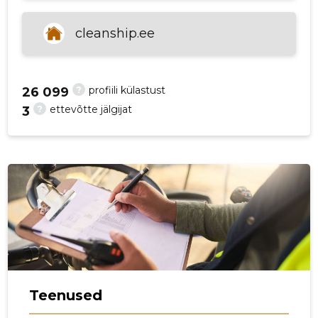
p
cleanship.ee
?
profiili külastust
26 099
?
ettevõtte jälgijat
3
Teenused