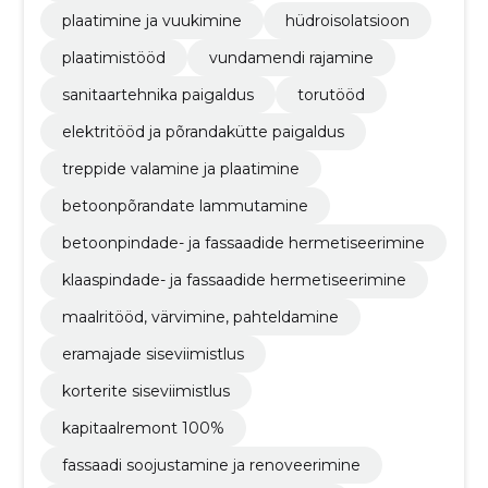
plaatimine ja vuukimine
hüdroisolatsioon
plaatimistööd
vundamendi rajamine
sanitaartehnika paigaldus
torutööd
elektritööd ja põrandakütte paigaldus
treppide valamine ja plaatimine
betoonpõrandate lammutamine
betoonpindade- ja fassaadide hermetiseerimine
klaaspindade- ja fassaadide hermetiseerimine
maalritööd, värvimine, pahteldamine
eramajade siseviimistlus
korterite siseviimistlus
kapitaalremont 100%
fassaadi soojustamine ja renoveerimine