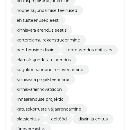
ehitusprojektide juhtimine
hoone kujundamise teenused
ehitusteenused eesti
kinnisvara arendus eestis
korterelamu rekonstrueerimine
penthouside disain
tootearendus ehituses
elamukujundus ja -arendus
kogukonnahoone renoveerimine
kinnisvara projekteerimine
kinnisvarainnovatsioon
linnaarenduse projektid
katusekorruste väljaarendamine
platsiehitus
eeltööd
disain ja ehitus
lõppvormistus