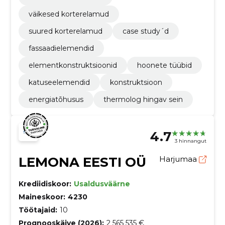
väikesed korterelamud
suured korterelamud
case study´d
fassaadielemendid
elementkonstruktsioonid
hoonete tüübid
katuseelemendid
konstruktsioon
energiatõhusus
thermolog hingav sein
4.7
3 hinnangut
LEMONA EESTI OÜ
Harjumaa
Krediidiskoor:
Usaldusväärne
Maineskoor:
4230
Töötajaid:
10
Prognooskäive (2026):
2 565 535 €