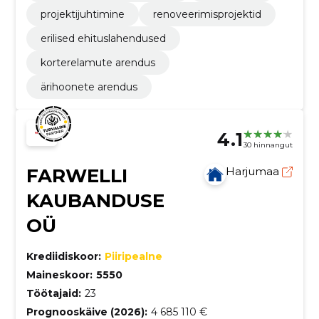
projektijuhtimine
renoveerimisprojektid
erilised ehituslahendused
korterelamute arendus
ärihoonete arendus
4.1
30 hinnangut
FARWELLI
Harjumaa
KAUBANDUSE
OÜ
Krediidiskoor:
Piiripealne
Maineskoor:
5550
Töötajaid:
23
Prognooskäive (2026):
4 685 110 €