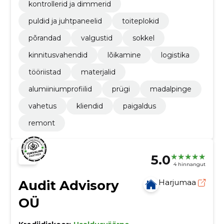
kontrollerid ja dimmerid
puldid ja juhtpaneelid
toiteplokid
põrandad
valgustid
sokkel
kinnitusvahendid
lõikamine
logistika
tööriistad
materjalid
alumiiniumprofiilid
prügi
madalpinge
vahetus
kliendid
paigaldus
remont
5.0
4 hinnangut
Audit Advisory
Harjumaa
OÜ