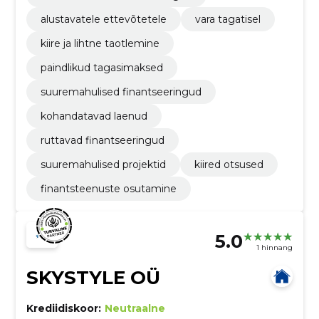
alustavatele ettevõtetele
vara tagatisel
kiire ja lihtne taotlemine
paindlikud tagasimaksed
suuremahulised finantseeringud
kohandatavad laenud
ruttavad finantseeringud
suuremahulised projektid
kiired otsused
finantsteenuste osutamine
5.0
1 hinnang
SKYSTYLE OÜ
Krediidiskoor:
Neutraalne