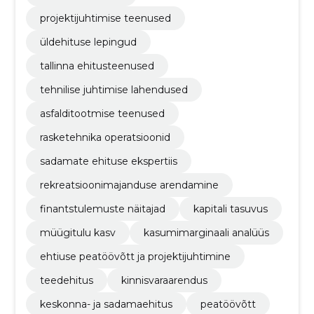
projektijuhtimise teenused
üldehituse lepingud
tallinna ehitusteenused
tehnilise juhtimise lahendused
asfalditootmise teenused
rasketehnika operatsioonid
sadamate ehituse ekspertiis
rekreatsioonimajanduse arendamine
finantstulemuste näitajad
kapitali tasuvus
müügitulu kasv
kasumimarginaali analüüs
ehtiuse peatöövõtt ja projektijuhtimine
teedehitus
kinnisvaraarendus
keskonna- ja sadamaehitus
peatöövõtt