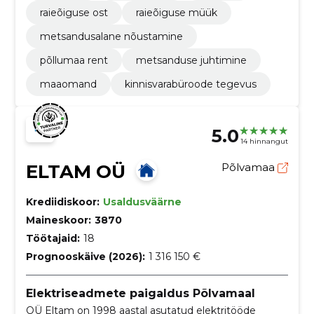
raieõiguse ost
raieõiguse müük
metsandusalane nõustamine
põllumaa rent
metsanduse juhtimine
maaomand
kinnisvarabüroode tegevus
5.0
14 hinnangut
ELTAM OÜ
Põlvamaa
Krediidiskoor:
Usaldusväärne
Maineskoor:
3870
Töötajaid:
18
Prognooskäive (2026):
1 316 150 €
Elektriseadmete paigaldus Põlvamaal
OÜ Eltam on 1998 aastal asutatud elektritööde