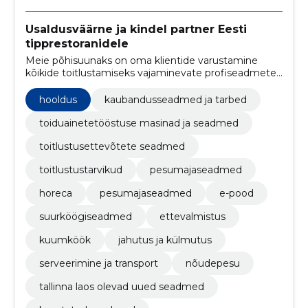
Usaldusväärne ja kindel partner Eesti
tipprestoranidele
Meie põhisuunaks on oma klientide varustamine
kõikide toitlustamiseks vajaminevate profiseadmete
ja väikevahenditega.
hooldus
kaubandusseadmed ja tarbed
toiduainetetööstuse masinad ja seadmed
toitlustusettevõtete seadmed
toitlustustarvikud
pesumajaseadmed
horeca
pesumajaseadmed
e-pood
suurköögi­seadmed
ettevalmistus
kuumköök
jahutus ja külmutus
serveerimine ja transport
nõudepesu
tallinna laos olevad uued seadmed