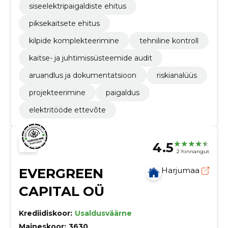
siseelektripaigaldiste ehitus
piksekaitsete ehitus
kilpide komplekteerimine
tehniline kontroll
kaitse- ja juhtimissüsteemide audit
aruandlus ja dokumentatsioon
riskianalüüs
projekteerimine
paigaldus
elektritööde ettevõte
4.5
2 hinnangut
EVERGREEN
Harjumaa
CAPITAL OÜ
Krediidiskoor:
Usaldusväärne
Maineskoor:
3630