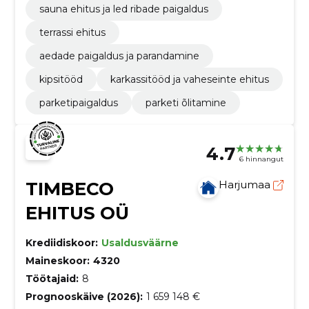
sauna ehitus ja led ribade paigaldus
terrassi ehitus
aedade paigaldus ja parandamine
kipsitööd
karkassitööd ja vaheseinte ehitus
parketipaigaldus
parketi õlitamine
4.7
6 hinnangut
TIMBECO
Harjumaa
EHITUS OÜ
Krediidiskoor:
Usaldusväärne
Maineskoor:
4320
Töötajaid:
8
Prognooskäive (2026):
1 659 148 €