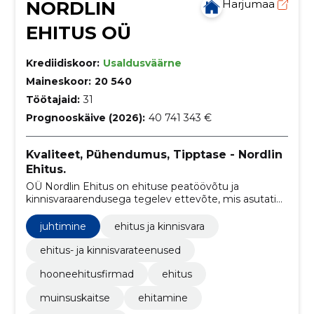
NORDLIN
Harjumaa
EHITUS OÜ
Krediidiskoor:
Usaldusväärne
Maineskoor:
20 540
Töötajaid:
31
Prognooskäive (2026):
40 741 343 €
Kvaliteet, Pühendumus, Tipptase - Nordlin
Ehitus.
OÜ Nordlin Ehitus on ehituse peatöövõtu ja
kinnisvaraarendusega tegelev ettevõte, mis asutati
2010. aastal. Neljateistkümne tegutsemisaasta
jooksul oleme kasvanud üheks turu juhtivaks
juhtimine
ehitus ja kinnisvara
ettevõtteks Eestis.
ehitus- ja kinnisvarateenused
hooneehitusfirmad
ehitus
muinsuskaitse
ehitamine