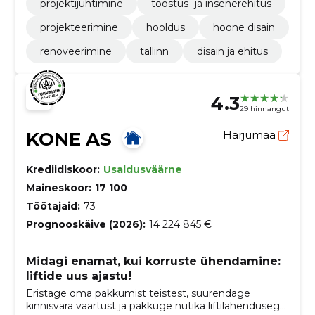
projektijuhtimine
tööstus- ja insenerehitus
projekteerimine
hooldus
hoone disain
renoveerimine
tallinn
disain ja ehitus
4.3
29 hinnangut
KONE AS
Harjumaa
Krediidiskoor:
Usaldusväärne
Maineskoor:
17 100
Töötajaid:
73
Prognooskäive (2026):
14 224 845 €
Midagi enamat, kui korruste ühendamine:
liftide uus ajastu!
Eristage oma pakkumist teistest, suurendage
kinnisvara väärtust ja pakkuge nutika liftilahendusega