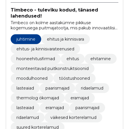
Timbeco - tuleviku kodud, tänased
lahendused!
Timbeco on kolme aastakümne pikkuse
kogemusega puitmajatootja, mis pakub innovaatilisi
ja keskkonnasõbralikke lahendusi ehitusturule.
juhtimine
ehitus ja kinnisvara
ehitus- ja kinnisvarateenused
hooneehitusfirmad
ehitus
ehitamine
monteeritavad puitkonstruktsioonid
moodulhooned
tööstushooned
lasteaiad
paarismajad
ridaelamud
thermolog ökomajad
eramajad
lasteaiad
eramajad
paarismajad
ridaelamud
väikesed korterelamud
suured korterelamud