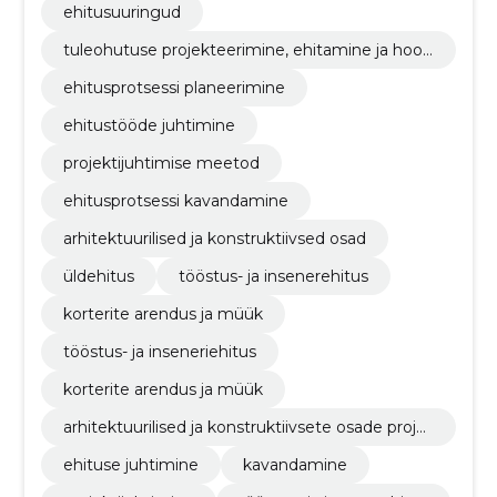
ehitusuuringud
tuleohutuse projekteerimine, ehitamine ja hool
damine
ehitusprotsessi planeerimine
ehitustööde juhtimine
projektijuhtimise meetod
ehitusprotsessi kavandamine
arhitektuurilised ja konstruktiivsed osad
üldehitus
tööstus- ja insenerehitus
korterite arendus ja müük
tööstus- ja inseneriehitus
korterite arendus ja müük
arhitektuurilised ja konstruktiivsete osade proje
kteerimine
ehituse juhtimine
kavandamine