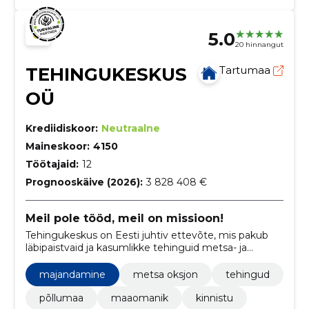
5.0
20 hinnangut
TEHINGUKESKUS
Tartumaa
OÜ
Krediidiskoor:
Neutraalne
Maineskoor:
4150
Töötajaid:
12
Prognooskäive (2026):
3 828 408 €
Meil pole tööd, meil on missioon!
Tehingukeskus on Eesti juhtiv ettevõte, mis pakub
läbipaistvaid ja kasumlikke tehinguid metsa- ja
põllumaadega, hõlmates enampakkumisi, maa
müüki, ostu ning raieõiguse tehinguid.
majandamine
metsa oksjon
tehingud
põllumaa
maaomanik
kinnistu