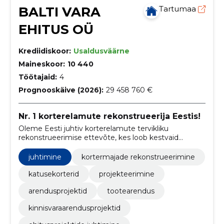
BALTI VARA
Tartumaa
EHITUS OÜ
Krediidiskoor:
Usaldusväärne
Maineskoor:
10 440
Töötajaid:
4
Prognooskäive (2026):
29 458 760 €
Nr. 1 korterelamute rekonstrueerija Eestis!
Oleme Eesti juhtiv korterelamute tervikliku
rekonstrueerimise ettevõte, kes loob kestvaid
lahendusi energia säästmiseks ja elukeskkonna
parandamiseks.
juhtimine
kortermajade rekonstrueerimine
katusekorterid
projekteerimine
arendusprojektid
tootearendus
kinnisvaraarendusprojektid