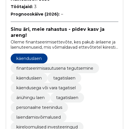
Töötajaid:
3
Prognooskäive (2026):
–
Sinu äri, meie rahastus - pidev kasv ja
areng!
Oleme finantseerimisettevõte, kes pakub ärilaene ja
laenuteenuseid, mis võimaldavad ettevõtetel kiiresti
kasvada ja investeerida.
käenduslaen
finantseerimisasutusena tegutsemine
käenduslaen
tagatislaen
käendusega või vara tagatisel
äriühingu laen
tagatislaen
personaalne teenindus
laiendamisvõimalused
kiireloomulised investeeringud