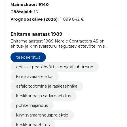
Maineskoor:
9140
Töötajaid:
16
Prognooskäive (2026):
1 099 842 €
Ehitame aastast 1989
Ehitame aastast 1989 Nordic Contractors AS on
ehitus- ja kinnisvaraturul tegutsev ettevõte, mis
pakub oma teenust läbi tütarettevõtete.
teedeehitus
ehituse peatöövõtt ja projektijuhtimine
kinnisavaraarendus
asfalditootmine ja rasketehnika
keskkonna-ja sadamaehitus
puhkemajandus
kinnisvaraarendusprojektid
keskkonnaehitus