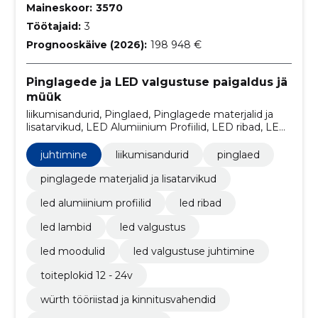
Maineskoor:
3570
Töötajaid:
3
Prognooskäive (2026):
198 948 €
Pinglagede ja LED valgustuse paigaldus jä
müük
liikumisandurid, Pinglaed, Pinglagede materjalid ja
lisatarvikud, LED Alumiinium Profiilid, LED ribad, LED
Lambid, LED Valgustus, LED Moodulid, LED
Valgustuse juhtimine, Toiteplokid 12 - 24V
juhtimine
liikumisandurid
pinglaed
pinglagede materjalid ja lisatarvikud
led alumiinium profiilid
led ribad
led lambid
led valgustus
led moodulid
led valgustuse juhtimine
toiteplokid 12 - 24v
würth tööriistad ja kinnitusvahendid