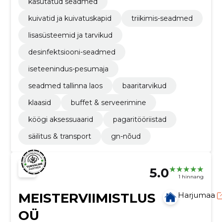
kasutatud seadmed
kuivatid ja kuivatuskapid
triikimis-seadmed
lisasüsteemid ja tarvikud
desinfektsiooni-seadmed
iseteenindus-pesumaja
seadmed tallinna laos
baaritarvikud
klaasid
buffet & serveerimine
köögi aksessuaarid
pagaritööriistad
säilitus & transport
gn-nõud
5.0
1 hinnang
MEISTERVIIMISTLUS
Harjumaa
OÜ