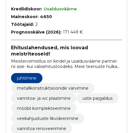
Krediidiskoor:
Usaldusväärne
Maineskoor:
4650
Töötajaid:
2
Prognooskäive (2026):
171 449 €
Ehituslahendused, mis loovad
meistriteoseid!
Meisterviimistlus on kindel ja usaldusväärne partner
nii sise- kui välisehitustöödeks. Meie teenuste hulka
kuuluvad vundamendi- ja müüritööd,
siseviimistlustööd ja parketipaigaldus. Meie
juhtimine
professionaalne tiim tagab tipptasemel töö ja
klientide rahulolu.
metallkonstruktsioonide värvimine
vannitoa- ja wc plaatimine
uste paigaldus
mööbli komplekteerimine
veekahjustuste likvideerimine
vannitoa renoveerimine