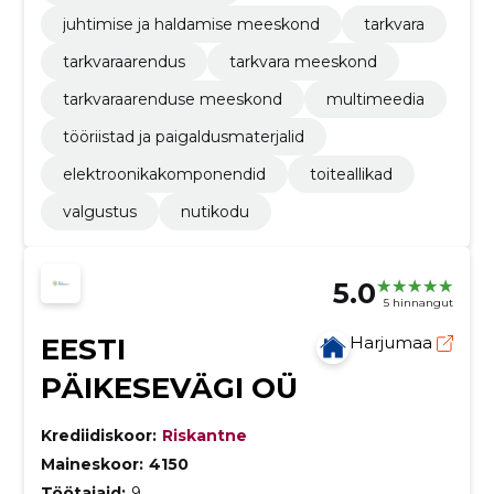
juhtimise ja haldamise meeskond
tarkvara
tarkvaraarendus
tarkvara meeskond
tarkvaraarenduse meeskond
multimeedia
tööriistad ja paigaldusmaterjalid
elektroonikakomponendid
toiteallikad
valgustus
nutikodu
5.0
5 hinnangut
EESTI
Harjumaa
PÄIKESEVÄGI OÜ
Krediidiskoor:
Riskantne
Maineskoor:
4150
Töötajaid:
9