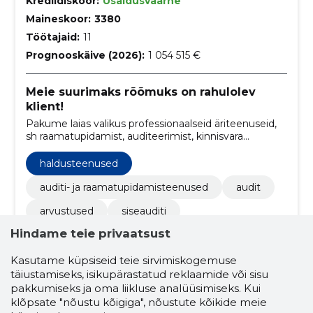
Krediidiskoor:
Usaldusväärne
Maineskoor:
3380
Töötajaid:
11
Prognooskäive (2026):
1 054 515 €
Meie suurimaks rõõmuks on rahulolev
klient!
Pakume laias valikus professionaalseid äriteenuseid,
sh raamatupidamist, auditeerimist, kinnisvara
haldamist ja ärikonsultatsioone.
haldusteenused
auditi- ja raamatupidamisteenused
audit
arvustused
siseauditi
Hindame teie privaatsust
finantsplaneerimine ja analüüs
traditsiooniline raamatupidamine
Kasutame küpsiseid teie sirvimiskogemuse
täiustamiseks, isikupärastatud reklaamide või sisu
pearaamatupidaja/kontrolleri teenus
pakkumiseks ja oma liikluse analüüsimiseks. Kui
klõpsate "nõustu kõigiga", nõustute kõikide meie
personal
siseaudit
ülevaatus