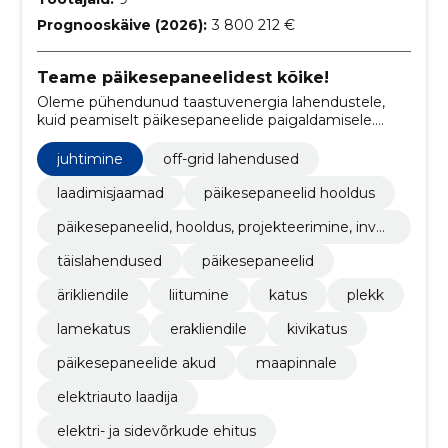
Prognooskäive (2026):
3 800 212 €
Teame päikesepaneelidest kõike!
Oleme pühendunud taastuvenergia lahendustele,
kuid peamiselt päikesepaneelide paigaldamisele.
Meie müügi- ja paigaldusmeeskond koosneb
kogenud spetsialistidest, kes on olnud tegevad
juhtimine
off-grid lahendused
päikeseenergeetika alal üle 10 aasta
laadimisjaamad
päikesepaneelid hooldus
päikesepaneelid, hooldus, projekteerimine, inver
terid
täislahendused
päikesepaneelid
ärikliendile
liitumine
katus
plekk
lamekatus
erakliendile
kivikatus
päikesepaneelide akud
maapinnale
elektriauto laadija
elektri- ja sidevõrkude ehitus