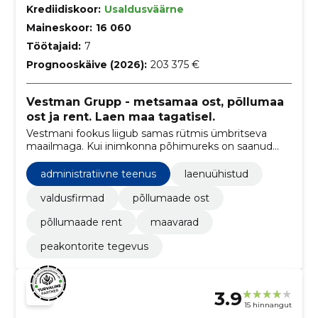
Krediidiskoor:
Usaldusväärne
Maineskoor:
16 060
Töötajaid:
7
Prognooskäive (2026):
203 375 €
Vestman Grupp - metsamaa ost, põllumaa
ost ja rent. Laen maa tagatisel.
Vestmani fookus liigub samas rütmis ümbritseva
maailmaga. Kui inimkonna põhimureks on saanud
toidu- ja energiavarud ning saastunud elukeskkond,
siis neile valdkondadele keskenduvad ka Vestman
administratiivne teenus
laenuühistud
grupi ettevõtete tänased tegemised
valdusfirmad
põllumaade ost
põllumaade rent
maavarad
peakontorite tegevus
3.9
15 hinnangut