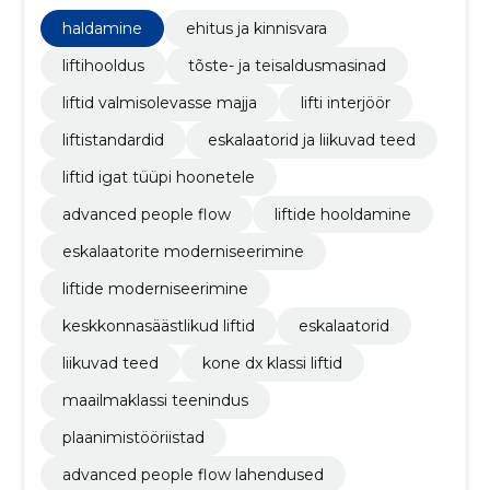
parimat kasutajaelamust.
haldamine
ehitus ja kinnisvara
liftihooldus
tõste- ja teisaldusmasinad
liftid valmisolevasse majja
lifti interjöör
liftistandardid
eskalaatorid ja liikuvad teed
liftid igat tüüpi hoonetele
advanced people flow
liftide hooldamine
eskalaatorite moderniseerimine
liftide moderniseerimine
keskkonnasäästlikud liftid
eskalaatorid
liikuvad teed
kone dx klassi liftid
maailmaklassi teenindus
plaanimistööriistad
advanced people flow lahendused