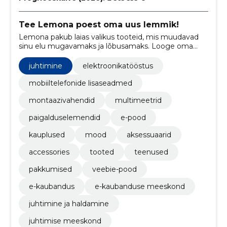
Tee Lemona poest oma uus lemmik!
Lemona pakub laias valikus tooteid, mis muudavad
sinu elu mugavamaks ja lõbusamaks. Looge oma
unikaalne elustiil ja nautige meie kvaliteetseid ja
stiilseid tooteid!
juhtimine
elektroonikatööstus
mobiiltelefonide lisaseadmed
montaazivahendid
multimeetrid
paigalduselemendid
e-pood
kauplused
mood
aksessuaarid
accessories
tooted
teenused
pakkumised
veebie-pood
e-kaubandus
e-kaubanduse meeskond
juhtimine ja haldamine
juhtimise meeskond