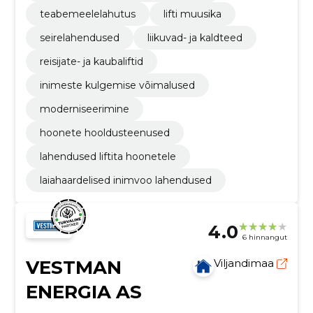
teabemeelelahutus
lifti muusika
seirelahendused
liikuvad- ja kaldteed
reisijate- ja kaubaliftid
inimeste kulgemise võimalused
moderniseerimine
hoonete hooldusteenused
lahendused liftita hoonetele
laiahaardelised inimvoo lahendused
4.0
6 hinnangut
VESTMAN
Viljandimaa
ENERGIA AS