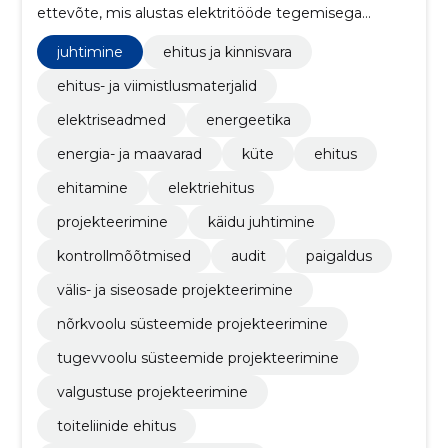
ettevõte, mis alustas elektritööde tegemisega
peamiselt AS Eesti Energia objektidel.
juhtimine
ehitus ja kinnisvara
ehitus- ja viimistlusmaterjalid
elektriseadmed
energeetika
energia- ja maavarad
küte
ehitus
ehitamine
elektriehitus
projekteerimine
käidu juhtimine
kontrollmõõtmised
audit
paigaldus
välis- ja siseosade projekteerimine
nõrkvoolu süsteemide projekteerimine
tugevvoolu süsteemide projekteerimine
valgustuse projekteerimine
toiteliinide ehitus