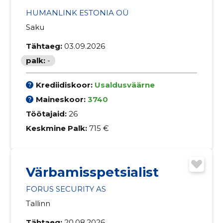
HUMANLINK ESTONIA OÜ
Saku
Tähtaeg:
03.09.2026
palk:
-
Krediidiskoor:
Usaldusväärne
Maineskoor:
3740
Töötajaid:
26
Keskmine Palk:
715 €
Värbamisspetsialist
FORUS SECURITY AS
Tallinn
Tähtaeg:
20.08.2026