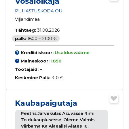
Võsalõikaja
PUHASTUSKODA OÜ
Viljandimaa
Tähtaeg:
31.08.2026
palk:
1600 – 2100 €
Krediidiskoor:
Usaldusväärne
Maineskoor:
1850
Töötajaid:
–
Keskmine Palk:
310 €
Kaubapaigutaja
Peetris Järvekülas Asuvasse Rimi
Toidukauplusesse. Oleme Valmis
Värbama Ka Alaealisi Alates 16.