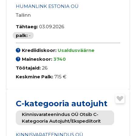
HUMANLINK ESTONIA OÜ
Tallinn
Tähtaeg:
03.09.2026
palk:
-
Krediidiskoor:
Usaldusväärne
Maineskoor:
3740
Töötajaid:
26
Keskmine Palk:
715 €
C-kategooria autojuht
Kinnisvarateenindus OÜ Otsib C-
Kategooria Autojuht/ekspediitorit
KINNISVARATEENINDUS OÜ