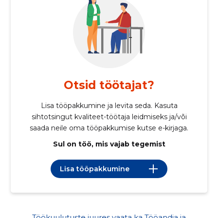
Otsid töötajat?
Lisa tööpakkumine ja levita seda. Kasuta
sihtotsingut kvaliteet-töötaja leidmiseks ja/või
saada neile oma tööpakkumise kutse e-kirjaga.
Sul on töö, mis vajab tegemist
Lisa tööpakkumine
Töökuulutuste juures vaata ka Tööandja ja