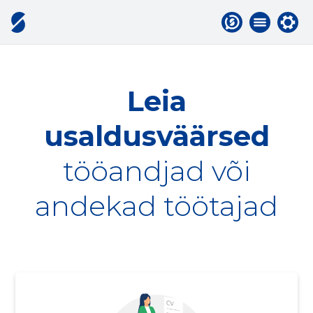
Leia
usaldusväärsed
tööandjad või
andekad töötajad