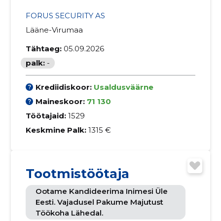
FORUS SECURITY AS
Lääne-Virumaa
Tähtaeg:
05.09.2026
palk:
-
Krediidiskoor:
Usaldusväärne
Maineskoor:
71 130
Töötajaid:
1529
Keskmine Palk:
1315 €
Tootmistöötaja
Ootame Kandideerima Inimesi Üle
Eesti. Vajadusel Pakume Majutust
Töökoha Lähedal.