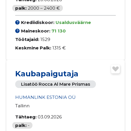
palk:
2000 – 2400 €
Krediidiskoor:
Usaldusväärne
Maineskoor:
71 130
Töötajaid:
1529
Keskmine Palk:
1315 €
Kaubapaigutaja
Lisatöö Rocca Al Mare Prismas
HUMANLINK ESTONIA OÜ
Tallinn
Tähtaeg:
03.09.2026
palk:
-