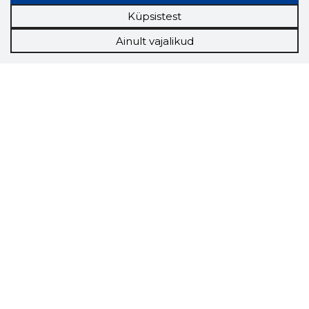
Küpsistest
Ainult vajalikud
Storybook
Chrome laiendus
Storybooki laiendus ütleb Sulle, mis firma
veebilehel Sa parajasti viibid ja kui usaldusväärne
see firma täna on.
LAADI LAIENDUS ALLA
Näed helistaja tausta!
Storybooki Äpp toob
Sinuni
OTSEKONTAKTID
400 000 Eesti
ettevõtte ja isikute kohta (juhid, ametnikud).