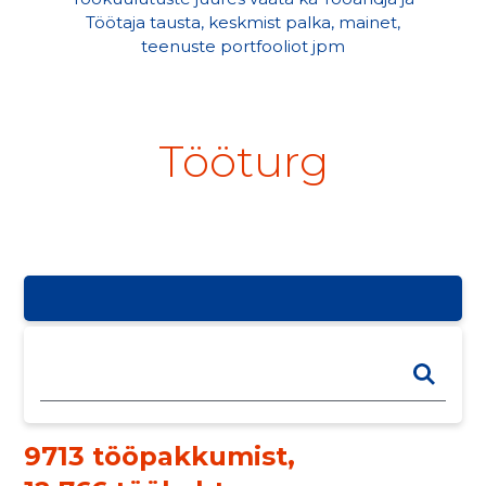
Töötaja tausta, keskmist palka, mainet,
teenuste portfooliot jpm
Tööturg
9713 tööpakkumist
,