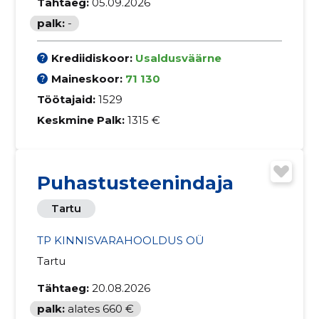
Tähtaeg:
05.09.2026
palk:
-
Krediidiskoor:
Usaldusväärne
Maineskoor:
71 130
Töötajaid:
1529
Keskmine Palk:
1315 €
Puhastusteenindaja
Tartu
TP KINNISVARAHOOLDUS OÜ
Tartu
Tähtaeg:
20.08.2026
palk:
alates 660 €