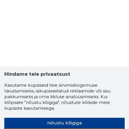
Hindame teie privaatsust
Kasutame küpsiseid teie sirvimiskogemuse
täiustamiseks, isikupärastatud reklaamide või sisu
pakkumiseks ja oma liikluse analüüsimiseks. Kui
klõpsate "nõustu kõigiga", nõustute kõikide meie
küpsiste kasutamisega.
Nõustu kõigiga