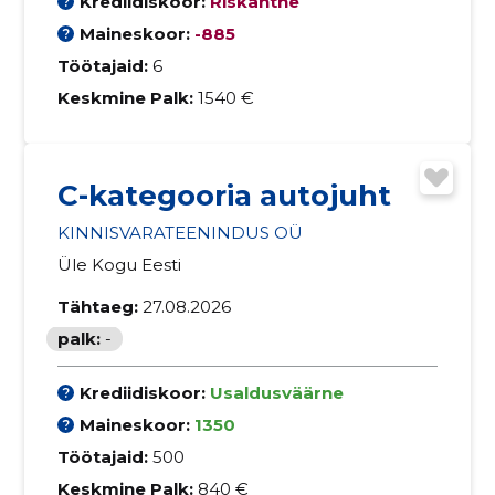
Krediidiskoor:
Riskantne
Maineskoor:
-885
Töötajaid:
6
Keskmine Palk:
1540 €
C-kategooria autojuht
KINNISVARATEENINDUS OÜ
Üle Kogu Eesti
Tähtaeg:
27.08.2026
palk:
-
Krediidiskoor:
Usaldusväärne
Maineskoor:
1350
Töötajaid:
500
Keskmine Palk:
840 €