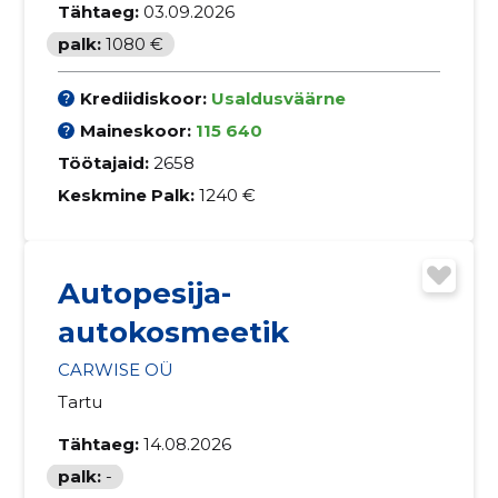
Tähtaeg:
03.09.2026
palk:
1080 €
Krediidiskoor:
Usaldusväärne
Maineskoor:
115 640
Töötajaid:
2658
Keskmine Palk:
1240 €
Autopesija-
autokosmeetik
CARWISE OÜ
Tartu
Tähtaeg:
14.08.2026
palk:
-