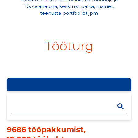
Töötaja tausta, keskmist palka, mainet,
teenuste portfooliot jpm
Tööturg
9686 tööpakkumist
,