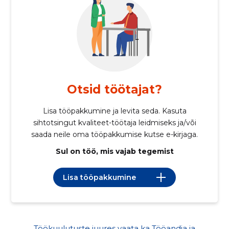
Otsid töötajat?
Lisa tööpakkumine ja levita seda. Kasuta
sihtotsingut kvaliteet-töötaja leidmiseks ja/või
saada neile oma tööpakkumise kutse e-kirjaga.
Sul on töö, mis vajab tegemist
Lisa tööpakkumine
Töökuulutuste juures vaata ka Tööandja ja