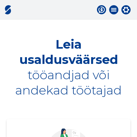
Leia
usaldusväärsed
tööandjad või
andekad töötajad