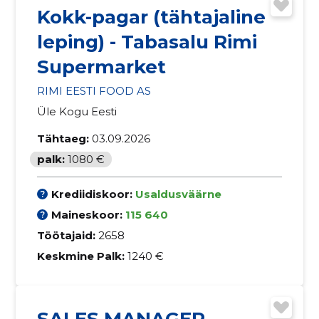
Kokk-pagar (tähtajaline
leping) - Tabasalu Rimi
Supermarket
RIMI EESTI FOOD AS
Üle Kogu Eesti
Tähtaeg:
03.09.2026
palk:
1080 €
Krediidiskoor:
Usaldusväärne
Maineskoor:
115 640
Töötajaid:
2658
Keskmine Palk:
1240 €
SALES MANAGER